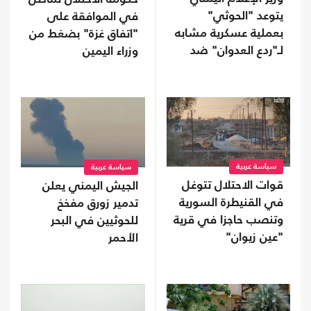
يتوعد "الحوثي"
في الموافقة على
بعملية عسكرية مشابه
"اتفاق غزة" بضغط من
لـ"ردع العدوان" ضد
وزراء اليمين
الأسد
سياسة عربية
سياسة عربية
قوات الاحتلال تتوغل
الجيش اليمني يعلن
في القنيطرة السورية
تدمير زورق مفخخ
وتنصب حاجزا في قرية
للحوثيين في البحر
"عين زيوان"
الأحمر