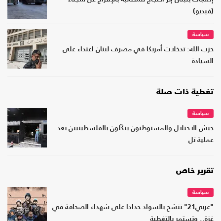
(فيديو)
سياسة
حزب الله: تدخلات أمريكا في مصرف لبنان اعتداء على
السيادة
تغطية ذات صلة
سياسة
جيش الاحتلال والمستوطنون ينكّلون بالفلسطينيين بعد
عملية تل
تقرير خاص
سياسة
"عربي21" تتشح بالسواد حدادا على شهداء الصحافة في
غزة.. وتستمر بالتغطية