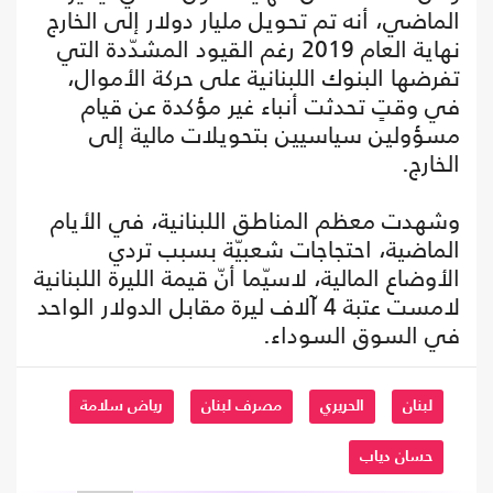
الماضي، أنه تم تحويل مليار دولار إلى الخارج
نهاية العام 2019 رغم القيود المشدّدة التي
تفرضها البنوك اللبنانية على حركة الأموال،
في وقتٍ تحدثت أنباء غير مؤكدة عن قيام
مسؤولين سياسيين بتحويلات مالية إلى
الخارج.
وشهدت معظم المناطق اللبنانية، في الأيام
الماضية، احتجاجات شعبيّة بسبب تردي
الأوضاع المالية، لاسيّما أنّ قيمة الليرة اللبنانية
لامست عتبة 4 آلاف ليرة مقابل الدولار الواحد
في السوق السوداء.
لبنان
الحريري
مصرف لبنان
رياض سلامة
حسان دياب