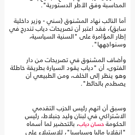
المحاسبة وفق الأطر الدستورية".
أما النائب نهاد المشنوق (سني - وزير داخلية
سابق)، فقد اعتبر أن تصريحات دياب تندرج في
إطار المؤامرة على "السنية السياسية،
وسنواجهها".
وأضاف المشنوق في تصريحات من دار
الفتوى، أن "دياب يقود السيارة بطريقة خاطئة
وهو ينظر إلى الخلف، ومن الطبيعي أن
يصطدم بالحائط".
وسبق أن اتهم رئيس الحزب التقدمي
الاشتراكي في لبنان وليد جنبلاط، رئيس
الحكومة
، بالتحضير لما أسماه
حسان دياب
"انقلابا ماليا وسياسيا"، للاستيلاء على