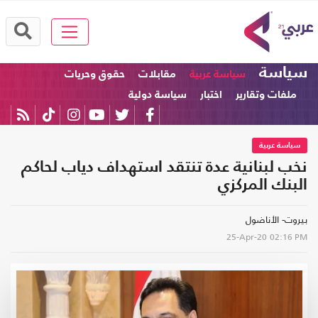
سياسة
سياسة عربية
مقابلات
حقوق وحريات
ملفات وتقارير
اختبار
سياسة دولية
سياسة عربية
نخب لبنانية عدة تنتقد استهداف دياب لحاكم
البنك المركزي
بيروت- الأناضول
25-Apr-20
02:16 PM