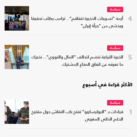
سياسة
4
أزمة "تسريبات الذخيرة تتفاقم".. ترامب يطلب تحقيقا
ويخشى من "جرأة إيران"
سياسة
5
الخبرة التركية تنضم لتحالف "المال والنووي".. نخبرك
ما نعرفه عن اتفاق الدفاع المشترك
الأكثر قراءة في أسبوع
سياسة
1
قيادات بـ "البوليساريو" تفتح باب النقاش حول مقترح
الحكم الذاتي المغربي