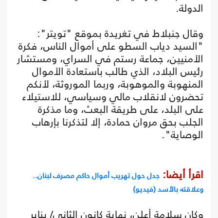
الدولة.
وقال جنبلاط في تغريدة بموقع "تويتر":
"السيد دياب السطو على أموال الناس، فكرة
الأمنيين، جماعة رستم في السراي، ومستشار
رئيس البلاد، الذي طالب باستعادة الأموال
المنهوبة والموهوبة، وربما الموروثة، لأنكم
تحضرون لانقلاب مالي وسياسي، للاستيلاء
على البلد، على طريقة البعث، وما مذكرة
الجلب بحق مروان حمادة، إلا لتذكرنا بإرهاب
الوصاية".
اقرأ أيضا:
جدل حول تهريب أموال حاكم مصرف لبنان..
وعلاقته بالأسد (فيديو)
وكان سلامة أعلن، نهاية كانون الثاني/ يناير