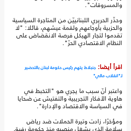
والمسروقات".
وحذّر الحريري اللبنانييّن من المتاجرة السياسية
والحزبية بأوجاعهم ولقمة عيشهم، قائلا: "لا
تقدموا لتجار الهيكل فرصة الانقضاض على
النظام الاقتصادي الحرّ".
اقرأ أيضا:
جنبلاط يتهم رئيس حكومة لبنان بالتحضير
لـ"انقلاب مالي"
واعتبر أنّ سبب ما يجري هو "التخبط في
هاوية الأفكار التجريبية والتفتيش عن ضحايا
في السياسة والاقتصاد والإدارة".
ومؤخرًا، زادت وتيرة الحملات ضد رياض
سلامة الذي يشغل منصبه منذ حكومة رفيق