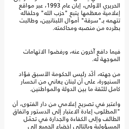
الحريري الأولى، إبان عام 1993، عبر مواقع
إعلامية معظمها يتبع "حزب الله" وحلفائه
تتهمه بـ"سرقة" أموال اللبنانيين، وطالبت
بطرده من منصبه ومحاكمته.
فيما دافع آخرون عنه، ورفضوا الاتهامات
الموجهة له.
من جهته، أكّد رئيس الحكومة الأسبق فؤاد
السنيورة، على أن لبنان يعاني من انحسار
كامل للثقة ما بين الدولة والمواطنين.
واعتبر في تصريح إعلامي من دار الفتوى، أن
"المطلوب إعادة الاعتبار إلى الدستور واتفاق
الطائف وإلى الكفاءة والجدارة في تحمّل
المسؤولية وبالتالي إخضاع الجميع إلى