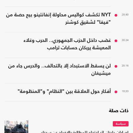
20:40
NYT تكشف كواليس محاولة إنفانتينو بيع حصة من
"فيفا" لشقيق كوشنر
20:24
غضب داخل الحزب الجمهوري.. الحرب وغلاء
المعيشة يربكان حسابات ترامب
20:16
لن يسقط الاستبداد إلا بالتحالف.. والدرس جاء من
ميشيغان
19:33
أفكار حول العلاقة بين "النظام" و"المنظومة"
ذات صلة
سياسة
إصابات بلبنان إثر احتجاج للمطالبة بالإفراج عن سجناء