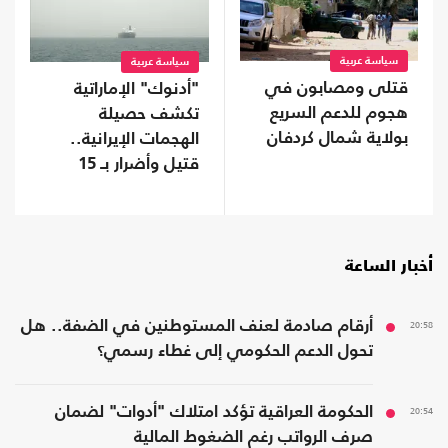
سياسة عربية
سياسة عربية
قتلى ومصابون في
"أدنوك" الإماراتية
هجوم للدعم السريع
تكشف حصيلة
بولاية شمال كردفان
الهجمات الإيرانية..
قتيل وأضرار بـ 15
سفينة
أخبار الساعة
20:58
أرقام صادمة لعنف المستوطنين في الضفة.. هل
تحول الدعم الحكومي إلى غطاء رسمي؟
20:54
الحكومة العراقية تؤكد امتلاك "أدوات" لضمان
صرف الرواتب رغم الضغوط المالية