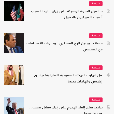
سياسة
2
تفاصيل الضربة الوشيكة على إيران.. لهذا السبب
أصيب الأمريكيون بالذهول
سياسة
3
ممثلات يرتدين الزي العسكري.. ودعوات للاصطفاف
مع السيسي
سياسة
4
هل انهارت التهدئة السعودية الإماراتية؟ تراشق
إعلامي واتهامات جديدة
سياسة
5
ترامب يعلن إلغاء الهجوم على إيران مقابل صفقة..
هذه ملامحها