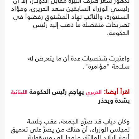
تدهور سعر صرف الليرة مقابل الدولار، إلا أن
رئيسي الوزراء السابقين سعد الحريري، وفؤاد
السنيورة، والنائب نهاد المشنوق رفضوا في
تصريحات منفصلة ما ذهب إليه رئيس
الحكومة.
واعتبرت شخصيات عدة أن ما يتعرض له
سلامة "مؤامرة".
اقرأ أيضا:
يهاجم رئيس الحكومة
الحريري
اللبنانية
بشدة ويحذر
وكان دياب قد صرّح الجمعة، عقب جلسة
لمجلس الوزراء، أن هناك من يصرّ على تعميق
أزمة البلاد الماليّة، ملمحا إلى مسؤولية