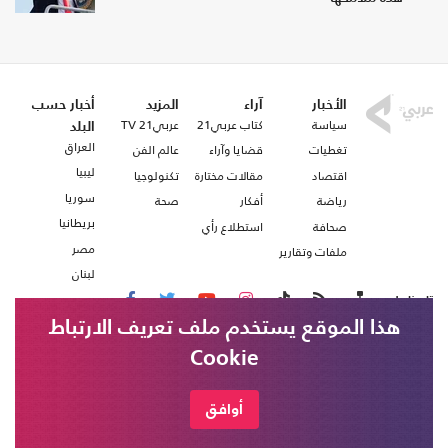
الأخبار
آراء
المزيد
أخبار حسب
سياسة
كتاب عربي21
عربي21 TV
البلد
العراق
تغطيات
قضايا وآراء
عالم الفن
ليبيا
اقتصاد
مقالات مختارة
تكنولوجيا
سوريا
رياضة
أفكار
صحة
بريطانيا
صحافة
استطلاع رأي
مصر
ملفات وتقارير
لبنان
تابعنا على
هذا الموقع يستخدم ملف تعريف الارتباط
Cookie
من نحن
اتصل بنا
شروط الاستخدام
أوافق
عربي21 ، جميع الحقوق محفوظة @ 2020