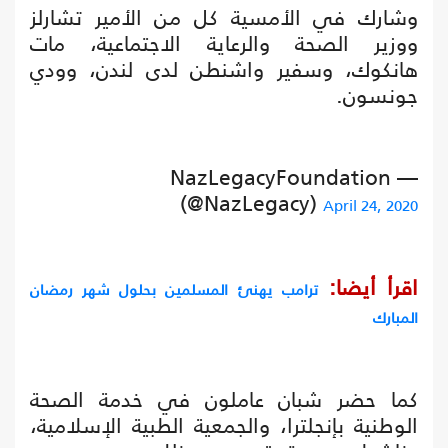
وشارك في الأمسية كل من الأمير تشارلز
ووزير الصحة والرعاية الاجتماعية، مات
هانكوك، وسفير واشنطن لدى لندن، وودي
جونسون.
— NazLegacyFoundation
(@NazLegacy)
April 24, 2020
اقرأ أيضا:
ترامب يهنئ المسلمين بحلول شهر رمضان
المبارك
كما حضر شبان عاملون في خدمة الصحة
الوطنية بإنجلترا، والجمعية الطبية الإسلامية،