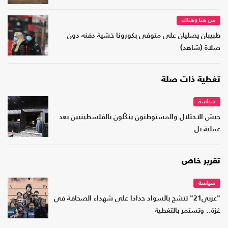
من هنا وهناك
طبيبان يصليان على متوفى بكورونا خشية دفنه دون
صلاة (شاهد)
تغطية ذات صلة
سياسة
جيش الاحتلال والمستوطنون ينكّلون بالفلسطينيين بعد
عملية تل
تقرير خاص
سياسة
"عربي21" تتشح بالسواد حدادا على شهداء الصحافة في
غزة.. وتستمر بالتغطية