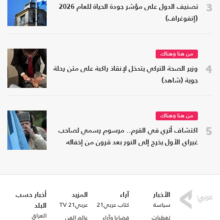
3
تصنيف الدول على مؤشر جودة الحياة للعام 2026
(إنفوغراف)
من هنا وهناك
4
وزير الصحة التركي يتدخل لإنقاذ راكبة على متن رحلة
جوية (شاهد)
من هنا وهناك
5
اكتشاف أثري في القرم.. مرسوم رسمي لصاحب
غيراي الأول يخرج إلى النور بعد قرون من إخفائه
الأخبار
آراء
المزيد
أخبار حسب
سياسة
كتاب عربي21
عربي21 TV
البلد
العراق
تغطيات
قضايا وآراء
عالم الفن