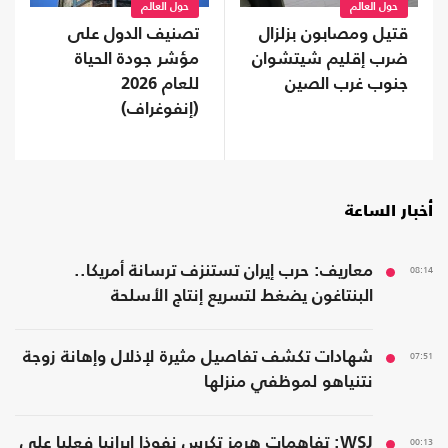
حول العالم
حول العالم
قتيل ومصابون بزلزال
تصنيف الدول على
ضرب إقليم شيتشوان
مؤشر جودة الحياة
جنوب غرب الصين
للعام 2026
(إنفوغراف)
أخبار الساعة
08:14
معاريف: حرب إيران تستنزف ترسانة أمريكا..
البنتاغون يضغط لتسريع إنتاج الأسلحة
07:51
شهادات تكشف تفاصيل مثيرة لإذلال وإهانة زوجة
نتنياهو لموظفي منزلها
00:13
WSJ: تفاهمات هرمز تكرس نفوذا إيرانيا فعليا على