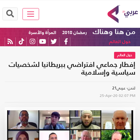
من هنا وهناك
رمضان 2018
المرأة والأسرة
حول العالم
حول العالم
إفطار جماعي افتراضي ببريطانيا لشخصيات
سياسية وإسلامية
لندن- عربي21
25-Apr-20
02:07 PM