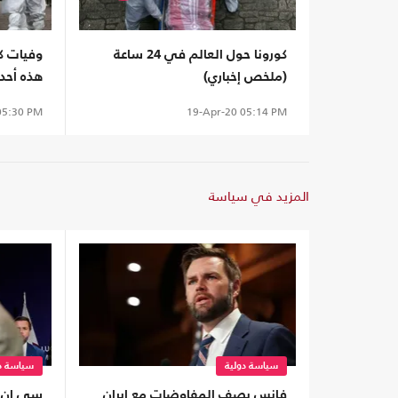
كورونا حول العالم في 24 ساعة
(ملخص إخباري)
هذه أحد
5:30 PM
19-Apr-20
05:14 PM
المزيد في سياسة
سياسة دولية
سياسة دو
فانس يصف المفاوضات مع إيران
سي إن إ