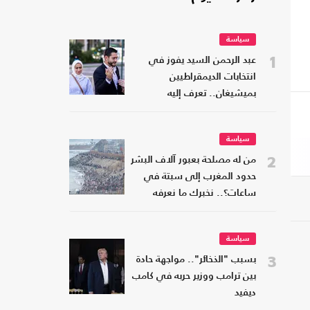
سياسة
1
عبد الرحمن السيد يفوز في
انتخابات الديمقراطيين
بميشيغان.. تعرف إليه
سياسة
2
من له مصلحة بعبور آلاف البشر
حدود المغرب إلى سبتة في
ساعات؟.. نخبرك ما نعرفه
سياسة
3
بسبب "الذخائر".. مواجهة حادة
بين ترامب ووزير حربه في كامب
ديفيد