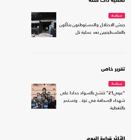
تغطية ذات صلة
سياسة
جيش الاحتلال والمستوطنون ينكّلون
بالفلسطينيين بعد عملية تل
تقرير خاص
سياسة
"عربي21" تتشح بالسواد حدادا على
شهداء الصحافة في غزة.. وتستمر
بالتغطية
الأكثر قراءة اليوم