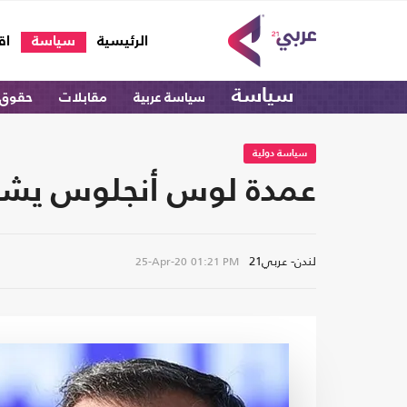
(current)
الرئيسية
سياسة
اق
سياسة
سياسة عربية
مقابلات
حقوق 
سياسة دولية
عمدة لوس أنجلوس يشكر أ
لندن- عربي21
25-Apr-20
01:21 PM