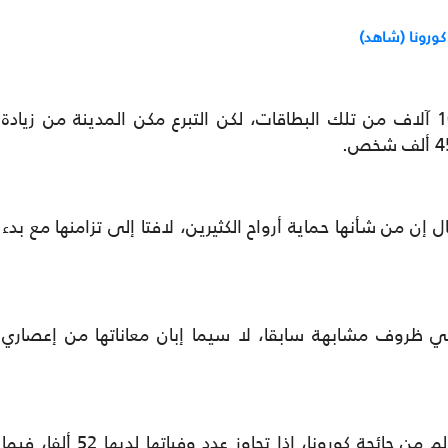
كورونا (شاهد)
وأضاف أن المشروع كان يستهدف توزيع 10 آلاف من تلك البطاقات، لكن التبرع مكن المدينة من زيادة
ن من شأنها حماية أرواح الكثيرين، لافتا إلى تزامنها مع بدء
ي ظروف مشابهة سابقا، لا سيما إبان معاناتها من إعصاري
وتعد الولايات المتحدة الأكثر معاناة في العالم من جائحة كورونا، إذا تجاوز عدد وفياتها لديها 52 ألفا، فيما