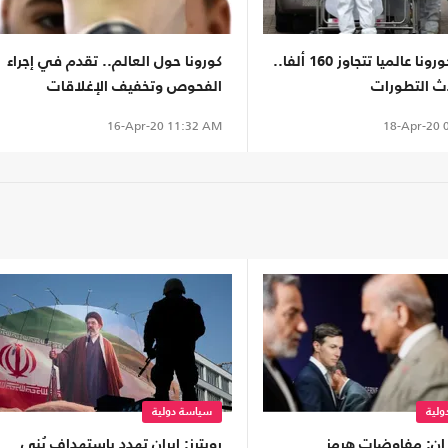
وفيات كورونا عالميا تتجاوز 160 ألفا..
كورونا حول العالم.. تقدم في إجراء
ث التطورات
الفحوص وتخفيف الإغلاقات
18-Apr-20
0
16-Apr-20
11:32 AM
لية
سياسة دولية
ن: مفاوضات هرمز
رويترز: إيران تهدد باستهداف بُنى