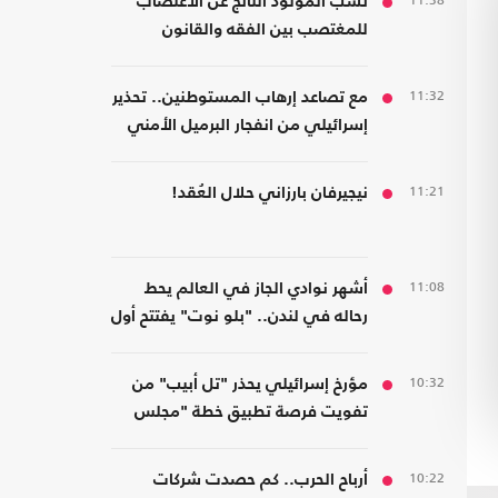
11:38
نسب المولود الناتج عن الاغتصاب
للمغتصب بين الفقه والقانون
11:32
مع تصاعد إرهاب المستوطنين.. تحذير
إسرائيلي من انفجار البرميل الأمني
في الضفة
11:21
نيجيرفان بارزاني حلال العُقد!
11:08
أشهر نوادي الجاز في العالم يحط
رحاله في لندن.. "بلو نوت" يفتتح أول
فرع بريطاني
10:32
مؤرخ إسرائيلي يحذر "تل أبيب" من
تفويت فرصة تطبيق خطة "مجلس
السلام" في غزة
10:22
أرباح الحرب.. كم حصدت شركات