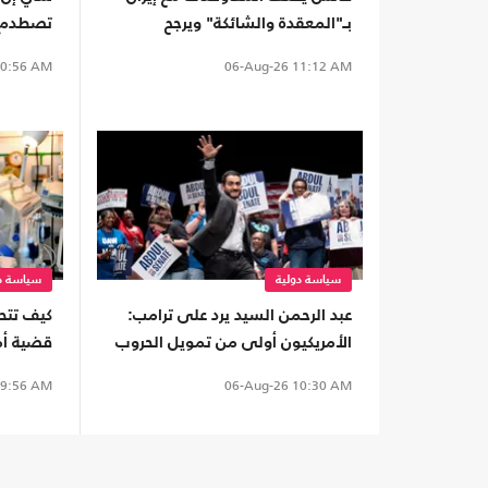
بـ"المعقدة والشائكة" ويرجح
تصطدم ب
استغراقها وقتا
تتمسك ب
0:56 AM
06-Aug-26
11:12 AM
التهديد
سياسة دولية
سياسة دو
عبد الرحمن السيد يرد على ترامب:
كيف تتحو
الأمريكيون أولى من تمويل الحروب
قضية أمر
الخارجية
الولادة 
9:56 AM
06-Aug-26
10:30 AM