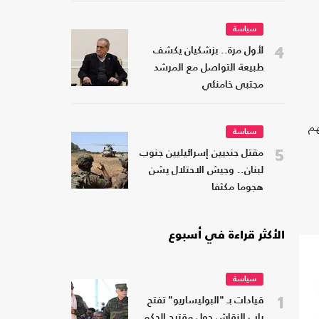
سياسة
4
لأول مرة.. بزشكيان يكشف
طبيعة التواصل مع المرشد
مجتبى خامنئي
هم
سياسة
5
مقتل جنديين إسرائيليين جنوب
لبنان.. وجيش الاحتلال يشن
هجوما مكثفا
الأكثر قراءة في أسبوع
سياسة
1
قيادات بـ "البوليساريو" تفتح
باب النقاش حول مقترح الحكم