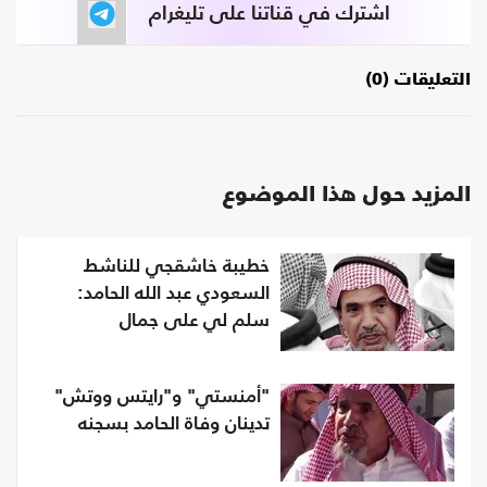
اشترك في قناتنا على تليغرام
التعليقات (0)
المزيد حول هذا الموضوع
خطيبة خاشقجي للناشط
السعودي عبد الله الحامد:
سلم لي على جمال
"أمنستي" و"رايتس ووتش"
تدينان وفاة الحامد بسجنه