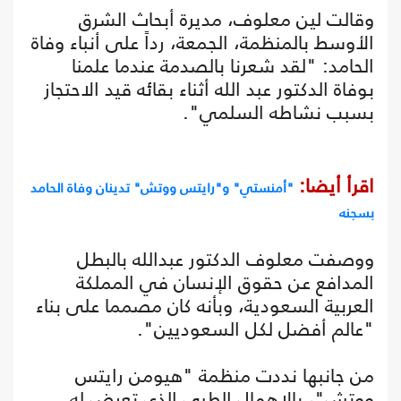
وقالت لين معلوف، مديرة أبحاث الشرق
الأوسط بالمنظمة، الجمعة، رداً على أنباء وفاة
الحامد: "لقد شعرنا بالصدمة عندما علمنا
بوفاة الدكتور عبد الله أثناء بقائه قيد الاحتجاز
بسبب نشاطه السلمي".
اقرأ أيضا:
"أمنستي" و"رايتس ووتش" تدينان وفاة الحامد
بسجنه
ووصفت معلوف الدكتور عبدالله بالبطل
المدافع عن حقوق الإنسان في المملكة
العربية السعودية، وبأنه كان مصمما على بناء
"عالم أفضل لكل السعوديين".
من جانبها نددت منظمة "هيومن رايتس
ووتش"، بالإهمال الطبي الذي تعرض له