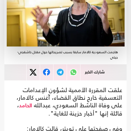
هاجمت السعودية كالامار سابقا بسبب تصريحاتها حول مقتل خاشقجي-
جيتي
شارك الخبر
علقت المقررة الأممية لشؤون الإعدامات
التعسفية خارج نطاق القضاء، آغنس كالامار،
على وفاة الناشط السعودي، عبدالله
،
الحامد
قائلة إنها "أخبار حزينة للغاية".
وفي صفحتها على تويتر، قالت كالامار: