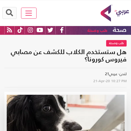
صحة
طب وصحة
طب وصحة
هل ستستخدم الكلاب للكشف عن مصابي
فيروس كورونا؟
لندن- عربي21
21-Apr-20
10:27 PM