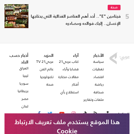
صحة
5
فيتامين "E".. أحد أهم العناصر الغذائية التي يحتاجها
الإنسان.. إليك فوائده ومصادره
الأخبار
آراء
المزيد
أخبار حسب
سياسة
كتاب عربي21
عربي21 TV
البلد
العراق
تغطيات
قضايا وآراء
عالم الفن
ليبيا
اقتصاد
مقالات مختارة
تكنولوجيا
سوريا
رياضة
أفكار
صحة
بريطانيا
صحافة
استطلاع رأي
مصر
ملفات وتقارير
لبنان
تابعنا على
هذا الموقع يستخدم ملف تعريف الارتباط
Cookie
من نحن