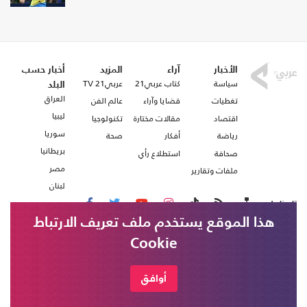
الأخبار
آراء
المزيد
أخبار حسب
سياسة
كتاب عربي21
عربي21 TV
البلد
العراق
تغطيات
قضايا وآراء
عالم الفن
ليبيا
اقتصاد
مقالات مختارة
تكنولوجيا
سوريا
رياضة
أفكار
صحة
بريطانيا
صحافة
استطلاع رأي
مصر
ملفات وتقارير
لبنان
تابعنا على
هذا الموقع يستخدم ملف تعريف الارتباط
Cookie
من نحن
اتصل بنا
شروط الاستخدام
أوافق
عربي21 ، جميع الحقوق محفوظة @ 2020