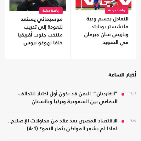
رياضة دولية
رياضة دولية
التعادل يحسم ودية
موسيماني يستعد
مانشستر يونايتد
للعودة إلى تدريب
وباريس سان جيرمان
منتخب جنوب أفريقيا
في السويد
خلفا لهوغو بروس
أخبار الساعة
15:17
"الغارديان": اليمن قد يكون أول اختبار للتحالف
الدفاعي بين السعودية وتركيا وباكستان
15:08
الاقتصاد المصري بعد عقدٍ من محاولات الإصلاح..
لماذا لم يشعر المواطن بثمار النمو؟ (1-4)