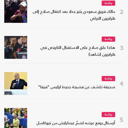
رياضة
2
مالك فريق سعودي يثير جدلا بعد انتقال صلاح إلى
طرابزون التركي
رياضة
3
هكذا علق صلاح على الاستقبال التاريخي في
طرابزون (شاهد)
رياضة
4
صحيفة تكشف عن فضيحة جديدة لرئيس "فيفا"
رياضة
5
أرسنال يرفع عرضه لضمّ غيمارايش من نيوكاسل