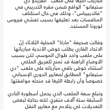
مباريات الليغا على ملعب "ألفريدو دي
ستيفانو" الواقع ضمن مقره التدريبي في
"فالديبيباس"، وذلك في حال استئناف
المنافسات بعد تعليقها بسبب تفشي فيروس
كورونا المستجد.
وقالت صحيفة "ماركا" المحلية الثلاثاء إنّ
الاتحاد القاري يطلب خوض الأندية مبارياتها
على ملعب واحد طوال الموسم، لكن بسبب
الأوضاع الراهنة قد تمنح للفريق الملكي
استثناء خوض باقي مبارياته على ملعب "دي
ستيفانو" المطابق لمعايير الدوري الإسباني
خصوصاً وأن رابطة الليغا قد منحته موافقتها.
وتبلغ سعة الملعب الذي يحمل أسطورة النادي
السابقة ستة آلاف متفرج، لكنه بحاجة لبعض
التعديلات كي يتلاءم مع معايير النقل