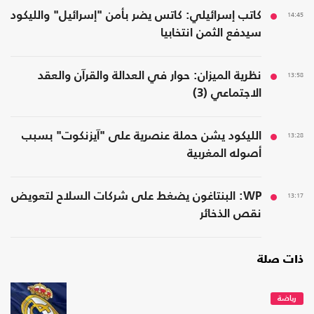
14:45
كاتب إسرائيلي: كاتس يضر بأمن "إسرائيل" والليكود
سيدفع الثمن انتخابيا
13:58
نظرية الميزان: حوار في العدالة والقرآن والعقد
الاجتماعي (3)
13:28
الليكود يشن حملة عنصرية على "آيزنكوت" بسبب
أصوله المغربية
13:17
WP: البنتاغون يضغط على شركات السلاح لتعويض
نقص الذخائر
ذات صلة
رياضة