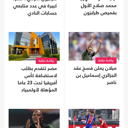
محمد صلاح الأول
كبيرة في عدد متابعي
بقميص طرابزون
حسابات النادي
رياضة دولية
رياضة دولية
ميلان يعلن فسخ عقد
مصر تتقدم بطلب
الجزائري إسماعيل بن
لاستضافة كأس
ناصر
أفريقيا تحت 23 عاما
المؤهلة لأولمبياد
2028