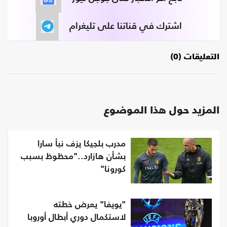
اشترك في قناتنا على تليغرام
التعليقات (0)
المزيد حول هذا الموضوع
مدرب بلجيكا يزف نبأ سارا
بشأن هازارد.."محظوظ بسبب
كورونا"
"يويفا" يعرض خطته
لاستكمال دوري أبطال أوروبا