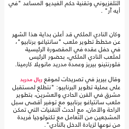
التلفزيوني وتقنية حكم الفيديو المساعد "في
أيه آر" .
وكان النادي الملكي قد أعلن بداية هذا الشهر
عن مخطط تطوير ملعب "سانتياغو برنابيو"،
في حفل عقده في المقصورة الرئيسية
لملعب النادي الملكي، بحضور الرئيس
فلورنتينو بيريز وعمدة مدريد مانويلا كارمينا.
وقال بيريز في تصريحات لموقع
ريال مدريد
على عملية تطوير البرنابيو: "نتطلع لمستقبل
مشرق في القرن الحادي والعشرين، بتطوير
ملعب سانتياغو برنابيو مع توفير أقصى سبل
الراحة والأمان، مع أحدث التقنيات التي تمكن
المشجعين من التعامل مع تكنولوجيا فريدة
من نوعها لزيادة الدخل بالنادي".