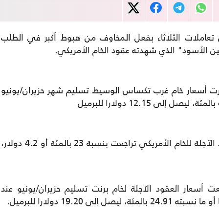
ل تعاملات الثلاثاء بفعل المخاوف من هبوط أكبر في الطلب
ين الأسود" الذي شهدته عقود الخام الأمريكي.
قيت غرنتش، خسرت أسعار خام غرب تكساس الوسيط تسليم شهر حزيران/يونيو
وفي التعاملات المبكرة الثلاثاء، كانت العقود الآجلة للخام الأمريكي تراجعت بنسبة 23 بالمئة أو 4.2 دولار،
رينتش، تراجعت أسعار العقود الآجلة لخام برنت تسليم حزيران/يونيو عند