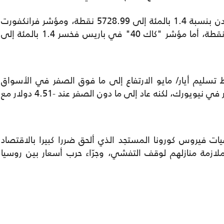
وتراجع مؤشر "أف تي أس إي 100" في لندن بنسبة 1.4 بالمئة إلى 5728.99 نقطة، ومؤشر فرانكفورت
"داكس" بنسبة 1.7 بالمئة إلى 10487.41 نقطة، أما مؤشر "كاك 40" في باريس فخسر 1.4 بالمئة إلى
سليم أيار/ مايو الارتفاع إلى ما فوق الصفر في الأسواق
الآسيوية، بعدما أغلق عند سالب 37.63 دولار في نيويورك، لكنه عاد إلى ما دون الصفر عند -4.51 دولار مع
يات فيروس كورونا المستجد الذي ألحق ضررا كبيرا بالاقتصاد
ملازمة منازلهم لوقف التفشي، وجرّاء حرب أسعار بين روسيا