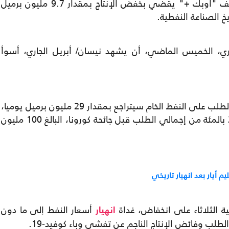
يبدأ اعتبارا من مايو المقبل، تنفيذ قرار لتحالف "أوبك +" يقضي بخفض الإنتاج بمقدار 9.7 مليون برميل
يخ الصناعة النفطية.
، الخميس الماضي، أن يشهد نيسان/ أبريل الجاري، أسوأ
فيما قالت وكالة الطاقة الدولية، الأربعاء، إن الطلب على النفط الخام سيتراجع بمقدار 29 مليون برميل يوميا،
خلال نيسان/أبريل، ما يعني تراجعا بنسبة 29 بالمئة من إجمالي الطلب قبل جائحة كورونا، البالغ 100 مليون
أيار بعد انهيار تاريخي
ة الثلاثاء على انخفاض، غداة
أسعار النفط إلى ما دون
انهيار
الطلب وفائض الإنتاج الناجم عن تفشي وباء كوفيد-19.