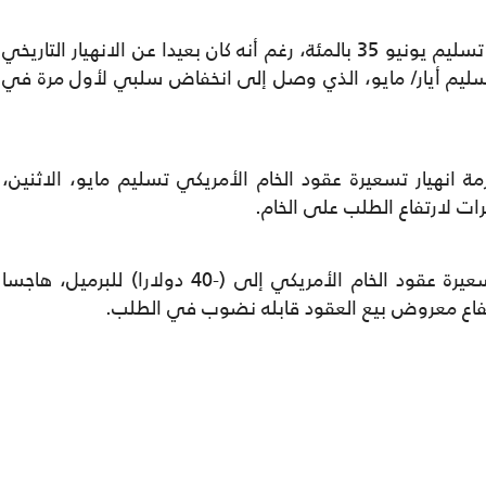
وفي وقت سابق من الثلاثاء، خسر خام برنت تسليم يونيو 35 بالمئة، رغم أنه كان بعيدا عن الانهيار التاريخي
يم أيار/ مايو، الذي وصل إلى انخفاض سلبي لأول مرة في
ة انهيار تسعيرة عقود الخام الأمريكي تسليم مايو، الاثنين،
وأصبح الاثنين الأسود، الذي شهد انهيار تسعيرة عقود الخام الأمريكي إلى (-40 دولارا) للبرميل، هاجسا
رتفاع معروض بيع العقود قابله نضوب في الطلب.