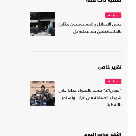
تغطية ذات صلة
سياسة
جيش الاحتلال والمستوطنون ينكّلون
بالفلسطينيين بعد عملية تل
تقرير خاص
سياسة
"عربي21" تتشح بالسواد حدادا على
شهداء الصحافة في غزة.. وتستمر
بالتغطية
الأكثر قراءة اليوم