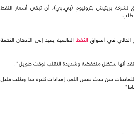
ق لشركة بريتيش بتروليوم (بي.بي)، أن تبقى أسعار النفط
طلب.
 الحالي في أسواق
العالمية يعيد إلى الأذهان التخمة
النفط
تقد أنها ستظل منخفضة وشديدة التقلب لوقت طويل".
لثمانينات حين حدث نفس الأمر، إمدادات كثيرة جدا وطلب قليل