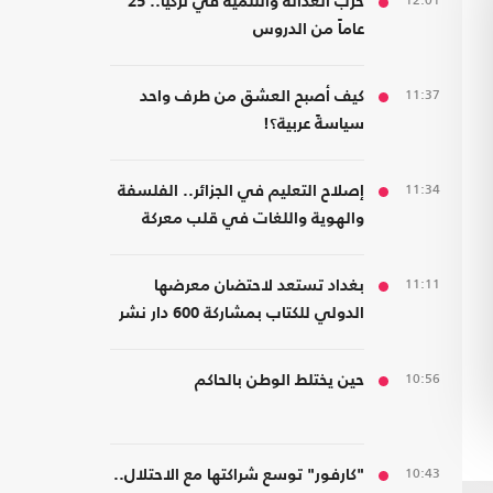
12:01
حزب العدالة والتنمية في تركيا.. 25
عاماً من الدروس
11:37
كيف أصبح العشق من طرف واحد
سياسةً عربية؟!
11:34
إصلاح التعليم في الجزائر.. الفلسفة
والهوية واللغات في قلب معركة
المدرسة
11:11
بغداد تستعد لاحتضان معرضها
الدولي للكتاب بمشاركة 600 دار نشر
من 23 دولة
10:56
حين يختلط الوطن بالحاكم
10:43
"كارفور" توسع شراكتها مع الاحتلال..