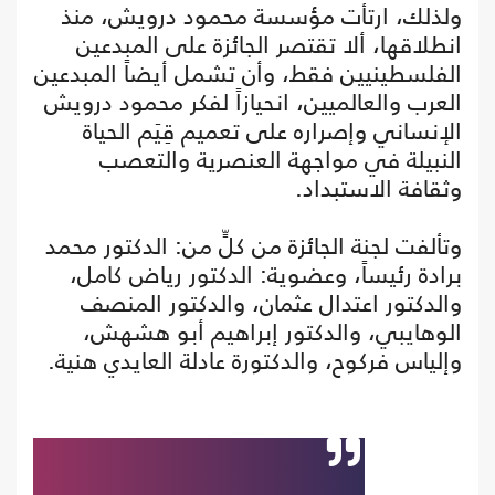
ولذلك، ارتأت مؤسسة محمود درويش، منذ
انطلاقها، ألا تقتصر الجائزة على المبدعين
الفلسطينيين فقط، وأن تشمل أيضاً المبدعين
العرب والعالميين، انحيازاً لفكر محمود درويش
الإنساني وإصراره على تعميم قِيَم الحياة
النبيلة في مواجهة العنصرية والتعصب
وثقافة الاستبداد.
وتألفت لجنة الجائزة من كلٍّ من: الدكتور محمد
برادة رئيساً، وعضوية: الدكتور رياض كامل،
والدكتور اعتدال عثمان، والدكتور المنصف
الوهايبي، والدكتور إبراهيم أبو هشهش،
وإلياس فركوح، والدكتورة عادلة العايدي هنية.