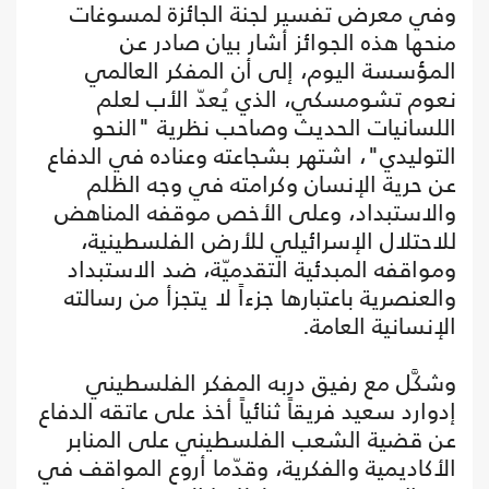
وفي معرض تفسير لجنة الجائزة لمسوغات
منحها هذه الجوائز أشار بيان صادر عن
المؤسسة اليوم، إلى أن المفكر العالمي
نعوم تشومسكي، الذي يُعدّ الأب لعلم
اللسانيات الحديث وصاحب نظرية "النحو
التوليدي"، اشتهر بشجاعته وعناده في الدفاع
عن حرية الإنسان وكرامته في وجه الظلم
والاستبداد، وعلى الأخص موقفه المناهض
للاحتلال الإسرائيلي للأرض الفلسطينية،
ومواقفه المبدئية التقدميّة، ضد الاستبداد
والعنصرية باعتبارها جزءاً لا يتجزأ من رسالته
الإنسانية العامة.
وشكَّل مع رفيق دربه المفكر الفلسطيني
إدوارد سعيد فريقاً ثنائياً أخذ على عاتقه الدفاع
عن قضية الشعب الفلسطيني على المنابر
الأكاديمية والفكرية، وقدّما أروع المواقف في