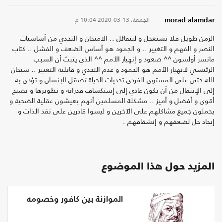
الجمعة، 13-03-2020
10:04 م
morad alamdar
الزمن طويل فلا تستعجل و لنتفائل .. الامتحان و التحدي من أساسيات
النصر و الفهم و التغيير .. و الجمود هو أساس الضعف و الفشل .. كتاب
مانسر أولسون ^^ صعود و إنهيار الأمم ^^ الذي يتبث أن السبب
الرئيسي لانهيار الأمم هو الجمود و عدم التحدي و قابلية التغيير .. سبحان
الله حتى على المستوى الفردي تحديات الحياة تصقل الإنسان و تؤدي به
إلى الإنتقال من أن يكون عادي إلى إستكشاف قدراته و تطويرها و يصبح
أقوى و أفضل و أميز .. مشكلة المسلمين أنهم يعيشون عقلية الضحية و
يحملون جميع مشاكلهم على الآخرين و ليسوا قادرين على نقد الذات و
إيجاد حل لضعفهم و إنشقاقهم .
المزيد حول هذا الموضوع
الموازنة بين كافور وخصومه