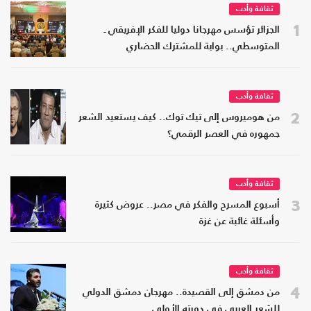
ثقافة وأدب
1
الجزائر تؤسس مهرجانا دوليا للفكر الإفريقي ـ
المتوسطي.. بوابة للمشترك الحضاري
ثقافة وأدب
2
من هوميروس إلى تيك توك.. كيف يستعيد الشعر
جمهوره في العصر الرقمي؟
ثقافة وأدب
3
أسبوع المسرح والفكر في مصر.. عروض كثيرة
وأسئلة غائبة عن غزة
ثقافة وأدب
4
من دمشق إلى القصيدة.. مهرجان دمشق الدولي
للشعر العربي في دورته الأولى