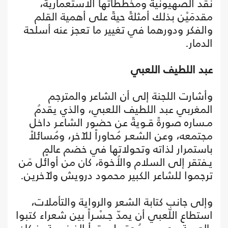
نقد الصهيونية ومخططاتها الاستعمارية،
مقدمَيْن بذلك أمثلةً حيةً على أهمية القلم
والفكر ودورهما في تغيير ما تعجز عنه أسلحة
الدمار.
عبد اللطيف اللعبي
وأشارت اللجنة إلى أن الشاعر والمترجم
المغربي عبد اللطيف اللعبي، والذي يقدمُ
مـساره صورةً قـويةً عن حضور الشاعـر داخل
مجتمعه، وعن الشعـر مُحاوراً للآخر، ومُسائلاً
باستمرار لذاته وتحولاتها في خضم عالمٍ
يـفتقر إلى السلام والأُخوة، كان من أوائل مَن
ترجموا للشاعر الكبير محمود درويش ولآخرين.
وإلى جانب كتابة الشعر والرواية والتأملات،
استطاع اللّعبي أن يمدّ جـسْـراً بين شعراء كتبوا