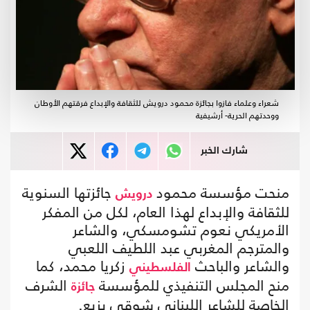
شعراء وعلماء فازوا بجائزة محمود درويش للثقافة والإبداع فرقتهم الأوطان
ووحدتهم الحرية- أرشيفية
شارك الخبر
منحت مؤسسة محمود
جائزتها السنوية
درويش
للثقافة والإبداع لهذا العام، لكل من المفكر
الأمريكي نعوم تشومسكي، والشاعر
والمترجم المغربي عبد اللطيف اللعبي
والشاعر والباحث
زكريا محمد، كما
الفلسطيني
منح المجلس التنفيذي للمؤسسة
الشرف
جائزة
الخاصة للشاعر اللبناني شوقي بزيع.