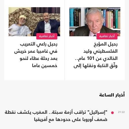
أخبار ثقافية
أخبار ثقافية
رحيل المؤرخ
رحيل راعي التعريب
الفلسطيني وليد
في غامبيا عمر خريش
الخالدي عن 101 عام..
بعد رحلة عطاء لنحو
وثّق النكبة ونقلها إلى
خمسين عاما
العالم
أخبار الساعة
21:22
"إسرائيل" تراقب أزمة سبتة.. المغرب يكشف نقطة
ضعف أوروبا على حدودها مع أفريقيا