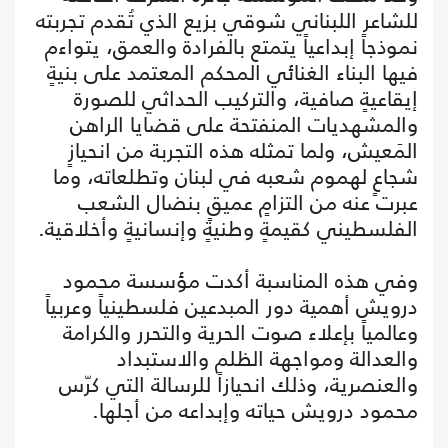
للشاعر اللبناني شوقي بزيع الذي تُقدم تجربته
نموذجاً إبداعياً يتمتع بالفرادة والعمق، يتواءم
فيها البناء الغنائي المحكم المعتمد على بنيةٍ
إيقاعيةٍ صافية، والتركيب الحداثي للصورة
والمشهديات المنفتحة على قضايا الراهن
المَعيش، ولما تمثله هذه التجربة من انحيازٍ
شجاعٍ لهموم شعبه في لبنان وتطلعاته، وما
عبرت عنه من التزامٍ عميقٍ بنضال الشعب
الفلسطيني كقيمةٍ وطنيةٍ وإنسانيةٍ وأخلاقية.
وفي هذه المناسبة أكدت مؤسسة محمود
درويش أهمية دور المبدعين فلسطينياً وعربياً
وعالمياً بإعلاء صوت الحرية والتحرر والكرامة
والعدالة ومواجهة الظلم والاستبداد
والعنصرية، وذلك انحيازاً للرسالة التي كرّس
محمود درويش حياته وإبداعه من أجلها.