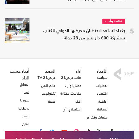
ثقافة وأدب
5
بغداد تستعد لاحتضان معرضها الدولي للكتاب
بمشاركة 600 دار نشر من 23 دولة
الأخبار
آراء
المزيد
أخبار حسب
سياسة
كتاب عربي21
عربي21 TV
البلد
العراق
تغطيات
قضايا وآراء
عالم الفن
ليبيا
اقتصاد
مقالات مختارة
تكنولوجيا
سوريا
رياضة
أفكار
صحة
بريطانيا
صحافة
استطلاع رأي
مصر
ملفات وتقارير
لبنان
تابعنا على