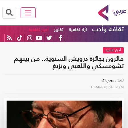
ثقافة وأدب
آراء ثقافية
تقارير
أخبار ثقافية
أخبار ثقافية
فائزون بجائزة درويش السنوية.. من بينهم
تشومسكي واللعبي وبزيغ
لندن ـ عربي21
13-Mar-20
04:32 PM