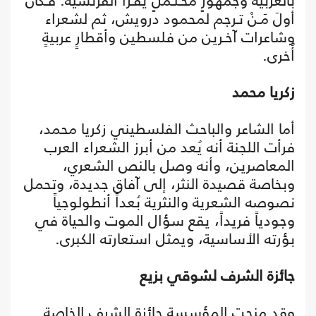
بالعربية وجمهورٍ مُحـتـملٍ يقـرأ الفرنسية. فـكان
أولَ مَـنْ تـرجم لمحمود درويش، ثم لشعراء
وشاعرات آخـرين من فلسطين وأقطارٍ عربيةٍ
أُخرى.
زكريا محمد
أما الشاعر والباحث الفلسطيني زكريا محمد،
فرأت اللجنة أنه يُعد من أبرز الشعراء العرب
المعاصرين، وأنه وصل بالنص الشعري،
وبخاصة قصيدة النثر، إلى آفاق جديدة، وتحمل
نصوصه الشعرية والنثرية بُعداً أنطولوجياً
وجودياً فريداً، يقع سؤال الموت والحياة في
بؤرته الأساسية، ويمثل استعارته الكبرى.
جائزة الشرف لشوقي بزيع
وقد منحت المؤسسة جائزة الشرف الخاصة