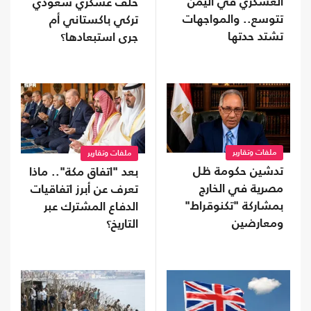
العسكري في اليمن
حلف عسكري سعودي
تتوسع.. والمواجهات
تركي باكستاني أم
تشتد حدتها
جرى استبعادها؟
ملفات وتقارير
ملفات وتقارير
تدشين حكومة ظل
بعد "اتفاق مكة".. ماذا
مصرية في الخارج
تعرف عن أبرز اتفاقيات
بمشاركة "تكنوقراط"
الدفاع المشترك عبر
ومعارضين
التاريخ؟