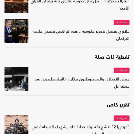
"تنازلات جزئية".. هل تنال حكومة علاوي ثقة برلمان العراق
الأحد؟
سياسة
علاوي يفشل بتمرير حكومته.. هذه كواليس تعطيل جلسة
البرلمان
تغطية ذات صلة
سياسة
جيش الاحتلال والمستوطنون ينكّلون بالفلسطينيين بعد
عملية تل
تقرير خاص
سياسة
"عربي21" تتشح بالسواد حدادا على شهداء الصحافة في