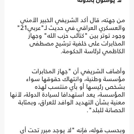
من جهته، قال أكد الشريفي الخبير الأمني
والعسكري العراقي في حديث لـ"عربي21"
وجود توتر بين "كتائب حزب الله" وجهاز
المخابرات على خلفية ترشيح مصطفى
الكاظمي لرئاسة الحكومة.
وأضاف الشريفي أن "جهاز المخابرات
مؤسسة وطنية، وانتهاك حقوقها سواء
بشخص رئيسها أو بأي منتسب لهذه
المؤسسة، يعد استهدافا لسيادة الدولة، لأنها
معنية بشأن التهديد الوافد للعراق، وبمثابة
الحصانة للبلد".
وبحسب قوله، فإنه "لا يوجد مبرر تحت أي