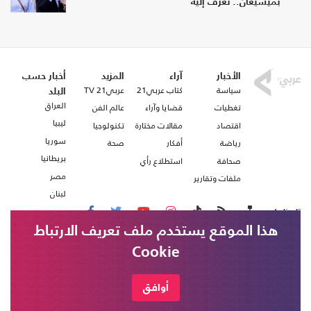
بميشيغان.. تعرف إليه
الأخبار
آراء
المزيد
أخبار حسب
سياسة
كتاب عربي21
عربي21 TV
البلد
العراق
تغطيات
قضايا وآراء
عالم الفن
ليبيا
اقتصاد
مقالات مختارة
تكنولوجيا
سوريا
رياضة
أفكار
صحة
بريطانيا
صحافة
استطلاع رأي
مصر
ملفات وتقارير
لبنان
تابعنا على
هذا الموقع يستخدم ملف تعريف الارتباط
Cookie
من نحن
اتصل بنا
التلفزيون السوري: قوات الاحتلال الإسرائيلي
شروط الاستخدام
أوافق
خبر عاجل
تتوغل في قرية الصمدانية الشرقية بريف
عربي21 ، جميع الحقوق محفوظة @ 2020
القنيطرة