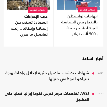
ملفات وتقارير
ملفات وتقارير
اتهامات لواشنطن
حرب الإجراءات
بالتدخل في السياسة
المضادة تستعر بين
البريطانية عبر منحة
إسبانيا وإيطاليا.. إليك
بـ500 ألف دولار
تفاصيل ما يجري
أخبار الساعة
07:51
شهادات تكشف تفاصيل مثيرة لإذلال وإهانة زوجة
نتنياهو لموظفي منزلها
00:13
WSJ: تفاهمات هرمز تكرس نفوذا إيرانيا فعليا على
المضيق