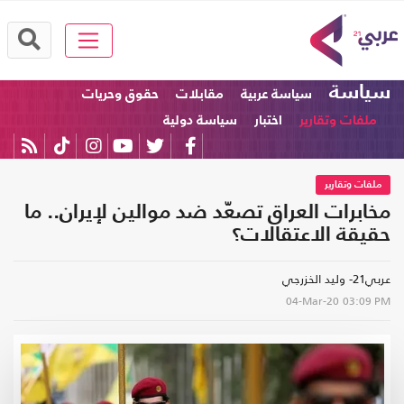
سياسة
سياسة عربية
مقابلات
حقوق وحريات
ملفات وتقارير
اختبار
سياسة دولية
ملفات وتقارير
مخابرات العراق تصعّد ضد موالين لإيران.. ما
حقيقة الاعتقالات؟
عربي21- وليد الخزرجي
04-Mar-20
03:09 PM