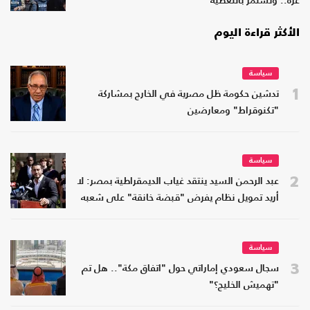
غزة.. وتستمر بالتغطية
الأكثر قراءة اليوم
سياسة
1
تدشين حكومة ظل مصرية في الخارج بمشاركة
"تكنوقراط" ومعارضين
سياسة
2
عبد الرحمن السيد ينتقد غياب الديمقراطية بمصر: لا
أريد تمويل نظام يفرض "قبضة خانقة" على شعبه
سياسة
3
سجال سعودي إماراتي حول "اتفاق مكة".. هل تم
"تهميش الخليج؟"