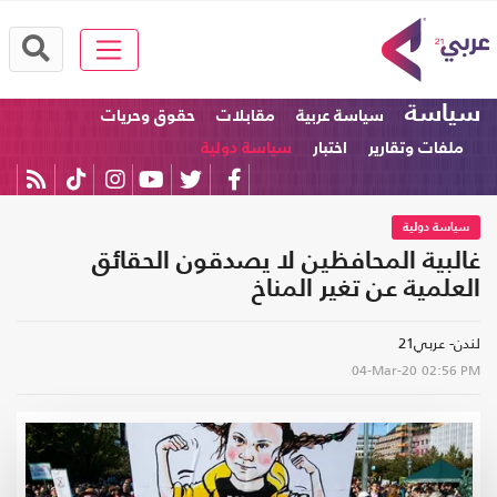
سياسة
سياسة عربية
مقابلات
حقوق وحريات
ملفات وتقارير
اختبار
سياسة دولية
سياسة دولية
غالبية المحافظين لا يصدقون الحقائق
العلمية عن تغير المناخ
لندن- عربي21
04-Mar-20
02:56 PM