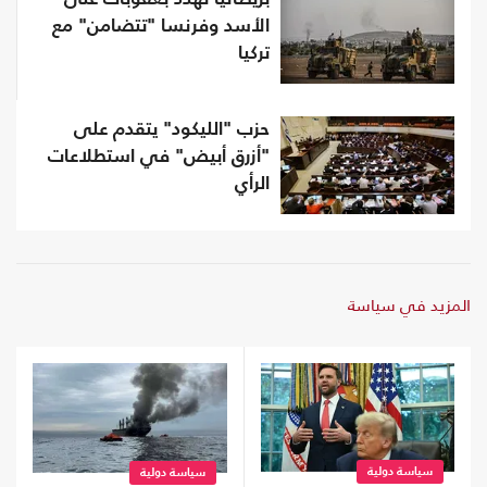
الأسد وفرنسا "تتضامن" مع
تركيا
حزب "الليكود" يتقدم على
"أزرق أبيض" في استطلاعات
الرأي
المزيد في سياسة
سياسة دولية
سياسة دولية