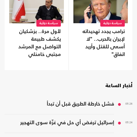
سياسة دولية
سياسة دولية
ترامب يجدد تهديداته
لأول مرة.. بزشكيان
لإيران بالحرب.. "لا
يكشف طبيعة
أسعى للقتل وأريد
التواصل مع المرشد
اتفاق"
مجتبى خامنئي
أخبار الساعة
05:26
فشل خارطة الطريق قبل أن تبدأ
05:24
إسرائيل ترفض أي حل في غزّة سوى التهجير