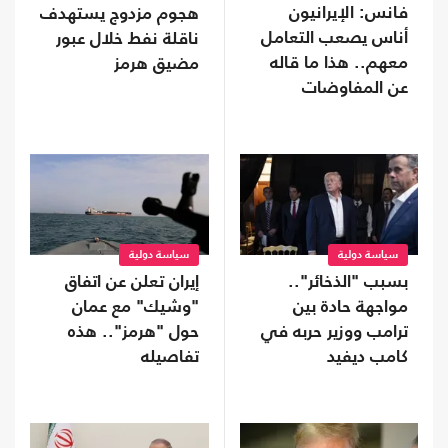
فانس: الإيرانيون
هجوم مزدوج يستهدف
أناس يصعب التعامل
ناقلة نفط خلال عبور
معهم.. هذا ما قاله
مضيق هرمز
عن المفاوضات
سياسة دولية
سياسة دولية
بسبب "الذخائر"..
إيران تعلن عن اتفاق
مواجهة حادة بين
"وشيك" مع عمان
ترامب ووزير حربه في
حول "هرمز".. هذه
كامب ديفيد
تفاصيله