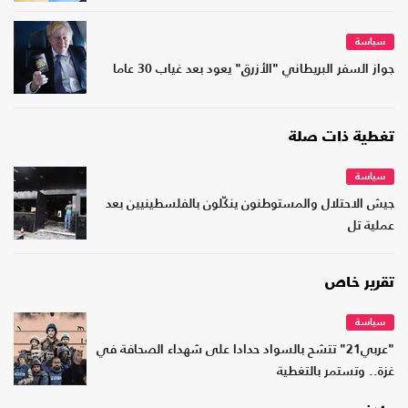
سياسة
جواز السفر البريطاني "الأزرق" يعود بعد غياب 30 عاما
تغطية ذات صلة
سياسة
جيش الاحتلال والمستوطنون ينكّلون بالفلسطينيين بعد
عملية تل
تقرير خاص
سياسة
"عربي21" تتشح بالسواد حدادا على شهداء الصحافة في
غزة.. وتستمر بالتغطية