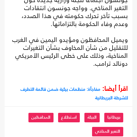
التغير المناخي. وواجه جونسون انتقادات
بسبب تأخر تحرك حكومته في هذا الصدد،
وعدم وفاء الحكومة بالتزاماتها.
ويميل المحافظون ومؤيدو اليمين في الغرب
للتقليل من شأن المخاوف بشأن التغيرات
المناخية، وذلك على خطى الرئيس الأمريكي
دونالد ترامب.
اقرأ أيضا:
مفاجأة: منظمات بيئية ضمن قائمة التطرف
للشرطة البريطانية
بريطانيا
البيئة
استطلاع
المحافظين
التغير المناخي