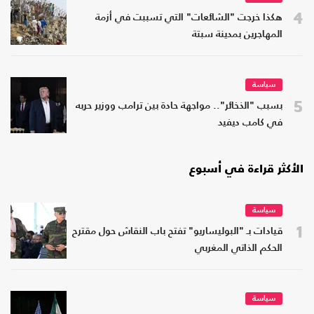
4
هكذا خرجت "الشائعات" التي تسببت في أزمة
المهاجرين بمدينة سبتة
سياسة
5
بسبب "الذخائر".. مواجهة حادة بين ترامب ووزير حربه
في كامب ديفيد
الأكثر قراءة في أسبوع
سياسة
1
قيادات بـ "البوليساريو" تفتح باب النقاش حول مقترح
الحكم الذاتي المغربي
سياسة