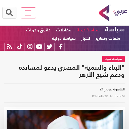
سياسة
سياسة عربية
مقابلات
حقوق وحريات
ملفات وتقارير
اختبار
سياسة دولية
سياسة عربية
"البناء والتنمية" المصري يدعو لمساندة
ودعم شيخ الأزهر
القاهرة- عربي21
01-Feb-20
10:37 PM