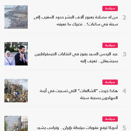
سياسة
2
من له مصلحة بعبور آلاف البشر حدود المغرب إلى
سبتة في ساعات؟.. نخبرك ما نعرفه
سياسة
3
عبد الرحمن السيد يفوز في انتخابات الديمقراطيين
بميشيغان.. تعرف إليه
سياسة
4
هكذا خرجت "الشائعات" التي تسببت في أزمة
المهاجرين بمدينة سبتة
سياسة
5
أمريكا ترفع عقوبات مرتبطة بإيران.. وترامب يشيد