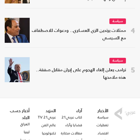
سياسة
4
ممثلات يرتدين الزي العسكري.. ودعوات للاصطفاف
مع السيسي
سياسة
5
ترامب يعلن إلغاء الهجوم على إيران مقابل صفقة..
هذه ملامحها
الأخبار
آراء
المزيد
أخبار حسب
سياسة
كتاب عربي21
عربي21 TV
البلد
العراق
تغطيات
قضايا وآراء
عالم الفن
ليبيا
اقتصاد
مقالات مختارة
تكنولوجيا
سوريا