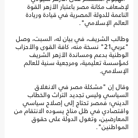
لإضعاف مكانة مصر باعتبار الأزهر القوة
الناعمة للدولة المصرية في قيادة وريادة
العالم الإسلامي".
وطالب الشريف، في بيان له، السبت، وصل
"عربي21" نسخة منه، كافة القوى والأحزاب
الوطنية بدعم ومساندة الأزهر الشريف
كمؤسسة تعليمية، ومرجعية سنية للعالم
الإسلامي.
وقال إن "مشكلة مصر في الانغلاق
السياسي وليس تجديد التراث والخطاب
الديني؛ فمصر تحتاج إلى إصلاح سياسي
واقتصادي في ظل مناخ يسوده الانتقام من
المعارضين، وتغول الدولة على حقوق
المواطنين".