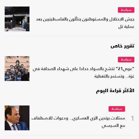
سياسة
جيش الاحتلال والمستوطنون ينكّلون بالفلسطينيين بعد
عملية تل
تقرير خاص
سياسة
"عربي21" تتشح بالسواد حدادا على شهداء الصحافة في
غزة.. وتستمر بالتغطية
الأكثر قراءة اليوم
سياسة
1
ممثلات يرتدين الزي العسكري.. ودعوات للاصطفاف
مع السيسي