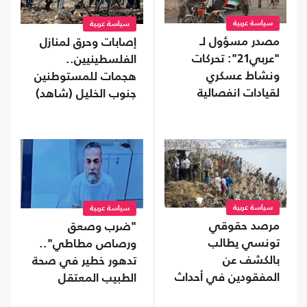
سياسة عربية
سياسة عربية
مصدر مسؤول لـ
إصابات وحرق لمنازل
"عربي21": تحركات
الفلسطينيين..
ونشاط عسكري
هجمات للمستوطنين
لقيادات انفصالية
جنوب الخليل (شاهد)
موالية للإمارات في
محافظة نفطية
سياسة عربية
سياسة عربية
مرصد حقوقي
"ضرب وصعق
تونسي يطالب
ورصاص مطاطي"..
بالكشف عن
تدهور خطير في صحة
المفقودين في أحداث
الطبيب المعتقل
"سبتة"
حسام أبو صفقة