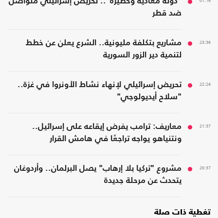
01:16
"دولة معادية وخطيرة".. تحريض إسرائيلي متواصل
ضد قطر
23:36
مشاريع بتكلفة مليونية.. الشرع يعلن عن خطط
لتنمية دير الزور السورية
22:24
تحريض إسرائيلي لإنهاء نشاط الأونروا في غزة..
"سلاح أيديولوجي"
21:37
معاريف: ترامب يفرض إيقاعه على إسرائيل..
ونتنياهو يواجه تراجعًا في هامش القرار
20:37
مشروع "تركيا بلا إرهاب" يصل البرلمان.. وأردوغان
يتحدث عن مرحلة جديدة
تغطية ذات صلة