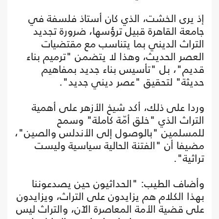
إذ يرى الخشت، الذي كان أستاذ فلسفة في
جامعة القاهرة قبيل ترؤسها، ضرورة تجديد
التراث الديني بما يتناسب مع مقتضيات
العصر الحديث، وهذا لا يتضمن "ترميم بناء
قديم"، بل "تأسيس بناء جديد بمفاهيم
حديثة" لتحقيق "عصر ديني جديد".
وردا على ذلك، أكد شيخ الأزهر على أهمية
التراث الذي "خلق أمّة كاملة" وسمح
للمسلمين "بالوصول إلى الأندلس والصين"،
مضيفا أن "الفتنة الحالية سياسية وليست
تراثية".
وأضاف الطيب: "الحداثيون حين يصدعوننا
بهذا الكلام هم يزايدون على التراث، ويزايدون
على قضية الأمة المعاصرة الآن، والتراث ليس