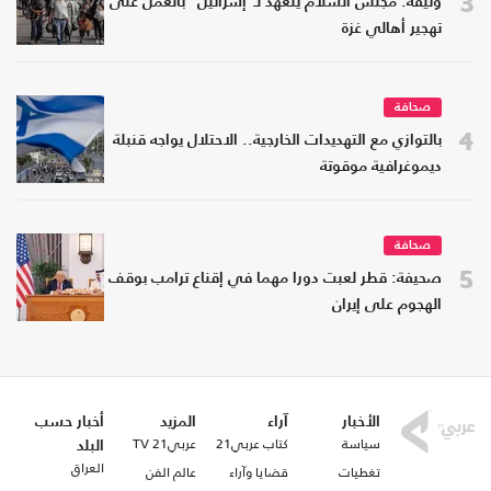
3
وثيقة: مجلس السلام يتعهد لـ"إسرائيل" بالعمل على
تهجير أهالي غزة
صحافة
4
بالتوازي مع التهديدات الخارجية.. الاحتلال يواجه قنبلة
ديموغرافية موقوتة
صحافة
5
صحيفة: قطر لعبت دورا مهما في إقناع ترامب بوقف
الهجوم على إيران
الأخبار
آراء
المزيد
أخبار حسب
سياسة
كتاب عربي21
عربي21 TV
البلد
العراق
تغطيات
قضايا وآراء
عالم الفن