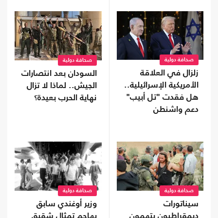
صحافة دولية
صحافة دولية
زلزال في العلاقة
السودان بعد انتصارات
الأمريكية الإسرائيلية..
الجيش.. لماذا لا تزال
هل فقدت "تل أبيب"
نهاية الحرب بعيدة؟
دعم واشنطن
التاريخي؟
صحافة دولية
صحافة دولية
سيناتورات
وزير أوغندي سابق
ديمقراطيون يتهمون
يهاجم تمثال شقيق