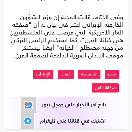
وفي الختام، قالت المجلة إن وزير الشؤون
الخارجية الإيراني اعتبر في بيان له أن "صفقة
العار الأمريكية التي فرضت على الفلسطينيين
هي خيانة القرن"، كما استخدم الرئيس التركي
من جهته مصطلح "الخيانة" أيضا ليستنكر
موقف البلدان العربية الداعمة لصفقة القرن.
مصر
السعودية
العرب
الإمارات
صفقة القرن
تابع آخر الأخبار على جوجل نيوز
اشترك في قناتنا على تليغرام