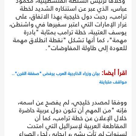
وخلافا لرئيس السلطة الفلسطينية، محمود
عباس، الذي عبر عن استنكاره الشديد لخطة
ترامب، رحبت دول خليجية بهذا الاتفاق، على
غرار الإمارات التي اعتبر سفيرها في واشنطن،
يوسف العتيبة، خطة ترامب بمثابة "بادرة
مهمة"، كما أنها تشكل "نقطة انطلاق مهمة
للعودة إلى طاولة المفاوضات".
اقرأ أيضا:
بيان وزراء الخارجية العرب يرفض "صفقة القرن"..
مواقف متباينة
ووفقا لمصدر خليجي، لم يفصح عن اسمه،
فإنه "من المهم أن تكون دول عربية حاضرة
خلال الإعلان عن خطة ترامب، كما أن
المقاطعة العربية لإسرائيل التي امتدت
لسنوات لم تأت بشيء إيجابي لحل الصراع