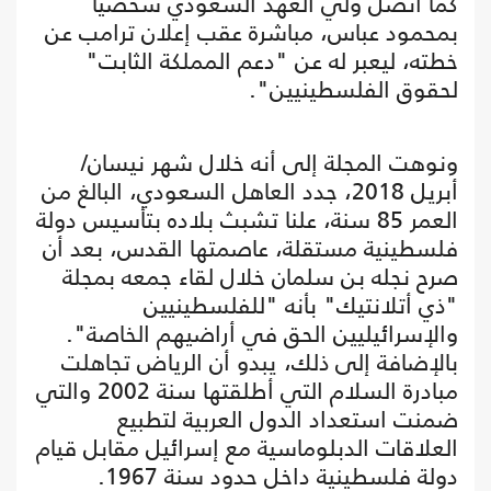
كما اتصل ولي العهد السعودي شخصيا
بمحمود عباس، مباشرة عقب إعلان ترامب عن
خطته، ليعبر له عن "دعم المملكة الثابت"
لحقوق الفلسطينيين".
ونوهت المجلة إلى أنه خلال شهر نيسان/
أبريل 2018، جدد العاهل السعودي، البالغ من
العمر 85 سنة، علنا تشبث بلاده بتأسيس دولة
فلسطينية مستقلة، عاصمتها القدس، بعد أن
صرح نجله بن سلمان خلال لقاء جمعه بمجلة
"ذي أتلانتيك" بأنه "للفلسطينيين
والإسرائيليين الحق في أراضيهم الخاصة".
بالإضافة إلى ذلك، يبدو أن الرياض تجاهلت
مبادرة السلام التي أطلقتها سنة 2002 والتي
ضمنت استعداد الدول العربية لتطبيع
العلاقات الدبلوماسية مع إسرائيل مقابل قيام
دولة فلسطينية داخل حدود سنة 1967.