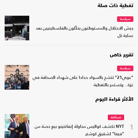
تغطية ذات صلة
سياسة
جيش الاحتلال والمستوطنون ينكّلون بالفلسطينيين بعد
عملية تل
تقرير خاص
سياسة
"عربي21" تتشح بالسواد حدادا على شهداء الصحافة في
غزة.. وتستمر بالتغطية
الأكثر قراءة اليوم
صحافة
1
NYT تكشف كواليس محاولة إنفانتينو بيع حصة من
"فيفا" لشقيق كوشنر