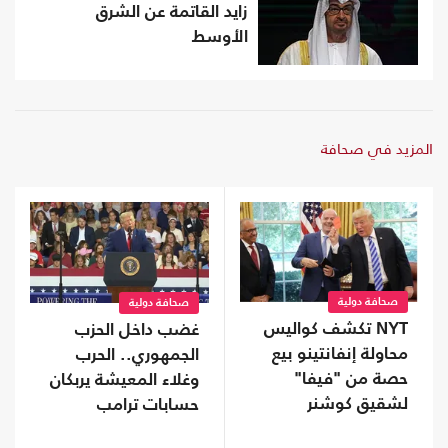
زايد القاتمة عن الشرق
الأوسط
المزيد في صحافة
صحافة دولية
صحافة دولية
NYT تكشف كواليس
غضب داخل الحزب
محاولة إنفانتينو بيع
الجمهوري.. الحرب
حصة من "فيفا"
وغلاء المعيشة يربكان
لشقيق كوشنر
حسابات ترامب