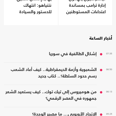
إدارة ترامب بمساندة
نتنياهو: انتهاك
اعتداءات المستوطنين
للدستور والسيادة
وتشويه لذاكرة عنتيبي
أخبار الساعة
07:35
إشكال الطائفية في سوريا
06:50
الشعبوية وأزمة الديمقراطية.. كيف أعاد الشعب
رسم حدود السلطة؟.. كتاب جديد
06:13
من هوميروس إلى تيك توك.. كيف يستعيد الشعر
جمهوره في العصر الرقمي؟
05:25
الاتحاد الأوروبي... ما مصير الوحدة؟