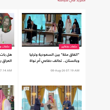
ملفات وتقارير
ملفات وت
"اتفاق مكة" بين السعودية وتركيا
هل بات 
وباكستان.. تحالف دفاعي أم نواة
العراق ر
لـ"ناتو إسلامي"؟
7:14 AM
08-Aug-26
07:19 AM