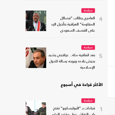
سياسة
4
العامري يطالب "فصائل
المقاومة" العراقية بتأجيل الرد
على القصف السعودي
سياسة
5
بعد اتفاقية مكة.. عراقجي يشيد
بجيش بلاده ويوجه رسالة للدول
الإسلامية
الأكثر قراءة في أسبوع
سياسة
1
قيادات بـ "البوليساريو" تفتح
باب النقاش حول مقترح الحكم