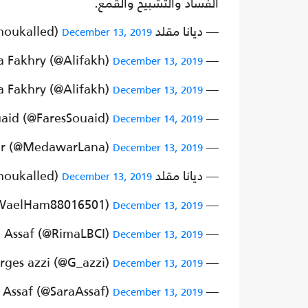
الفساد والتشبيح والقمع.
— ديانا مقلد Diana Moukalled (@dianamoukalled)
December 13, 2019
— Ali Latifa Fakhry (@Alifakh)
December 13, 2019
— Ali Latifa Fakhry (@Alifakh)
December 13, 2019
— Fares Souaid (@FaresSouaid)
December 14, 2019
— Lana Medawar (@MedawarLana)
December 13, 2019
— ديانا مقلد Diana Moukalled (@dianamoukalled)
December 13, 2019
— Wael Hamed (@WaelHam88016501)
December 13, 2019
— Rima Assaf (@RimaLBCI)
December 13, 2019
— georges azzi (@G_azzi)
December 13, 2019
— Sara Assaf (@SaraAssaf)
December 13, 2019