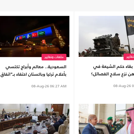
قارير
ملفات وتقارير
بقاء حكم الشيعة في
السعودية.. معالم وأبراج تكتسي
هن نزع سلاح الفصائل؟
بأعلام تركيا وباكستان احتفاء بـ"اتفاق
مكة"
08-Aug-26
0
08-Aug-26
06:27 AM