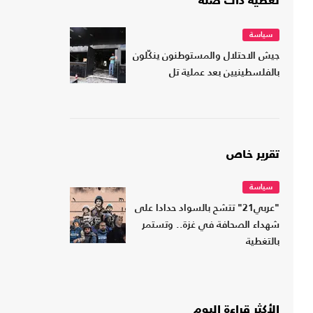
تغطية ذات صلة
سياسة
جيش الاحتلال والمستوطنون ينكّلون
بالفلسطينيين بعد عملية تل
تقرير خاص
سياسة
"عربي21" تتشح بالسواد حدادا على
شهداء الصحافة في غزة.. وتستمر
بالتغطية
الأكثر قراءة اليوم