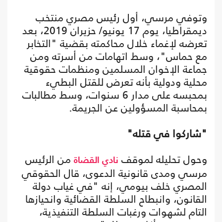
وتوفي مرسي، أول رئيس مصري منتخب
ديمقراطيا، يوم 17 يونيو/ حزيران 2019، بعد
تعرضه لإغماء خلال محاكمته بقضية "التخابر
مع حماس"، وسط اتهامات من أسرته ومن
جماعة الإخوان المسلمين ومنظمات حقوقية
محلية ودولية بأنه تعرض للقتل البطيء
بمحبسه على مدار 6 سنوات، وسط مطالبات
بمحاسبة المسؤولين عن الجريمة.
"شاركوا في قتله"
وحول تحليله لموقف
من الرئيس
نادي القضاة
مرسي ومدى قانونية الدعوى، قال الحقوقي
المصري خلف بيومي، إنه "في غياب دولة
القانون، وانبطاح السلطة القضائية وانحيازها
التام لشهوات ورغبات السلطة التنفيذية،