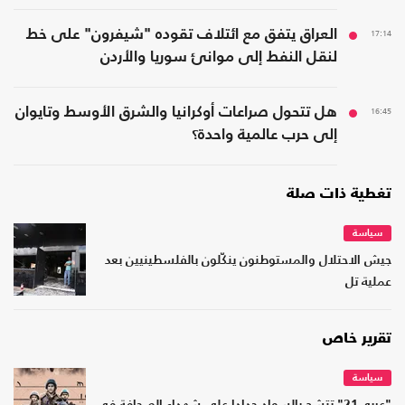
17:14
العراق يتفق مع ائتلاف تقوده "شيفرون" على خط
لنقل النفط إلى موانئ سوريا والأردن
16:45
هل تتحول صراعات أوكرانيا والشرق الأوسط وتايوان
إلى حرب عالمية واحدة؟
تغطية ذات صلة
سياسة
جيش الاحتلال والمستوطنون ينكّلون بالفلسطينيين بعد
عملية تل
تقرير خاص
سياسة