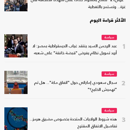
"عربي21" تتشح بالسواد حدادا على شهداء الصحافة في
غزة.. وتستمر بالتغطية
الأكثر قراءة اليوم
سياسة
1
عبد الرحمن السيد ينتقد غياب الديمقراطية بمصر: لا
أريد تمويل نظام يفرض "قبضة خانقة" على شعبه
سياسة
2
سجال سعودي إماراتي حول "اتفاق مكة".. هل تم
"تهميش الخليج؟"
سياسة
3
هذه شروط الولايات المتحدة بخصوص مضيق هرمز..
تفاصيل الاتفاق المقترح