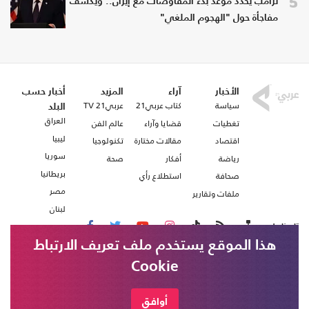
5
ترامب يحدد موعد بدء المفاوضات مع إيران.. ويكشف
مفاجأة حول "الهجوم الملغي"
الأخبار
آراء
المزيد
أخبار حسب
سياسة
كتاب عربي21
عربي21 TV
البلد
العراق
تغطيات
قضايا وآراء
عالم الفن
ليبيا
اقتصاد
مقالات مختارة
تكنولوجيا
سوريا
رياضة
أفكار
صحة
بريطانيا
صحافة
استطلاع رأي
مصر
ملفات وتقارير
لبنان
تابعنا على
هذا الموقع يستخدم ملف تعريف الارتباط
Cookie
من نحن
اتصل بنا
شروط الاستخدام
أوافق