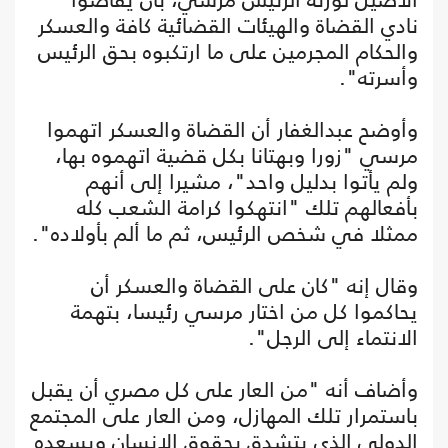
نادي القضاة والهيئات القضائية كافة والعسكر
والحكام المجرمين على ما ارتكبوه بحق الرئيس
وأسرته".
وأوضح عبدالغفار أن القضاة والعسكر اتهموا
مرسي "زورا وبهتانا بكل قضية اتهموه بها،
ولم يأتوا بدليل واحد"، مشيرا إلى أنهم
بأفعالهم تلك "انتهكوا كرامة الشعب كله
ممثلا في شخص الرئيس، ثم ما ألم بأولاده".
وقال إنه "كان على القضاة والعسكر أن
يحاكموا كل من اختار مرسي رئيسا، بتهمة
الانتماء إلى الرجل".
وأضاف أنه "من العار على كل مصري أن يقبل
باستمرار تلك المهازل، ومن العار على المجتمع
الدولي الذي يتشدق بحقوق الإنسان ويسعده