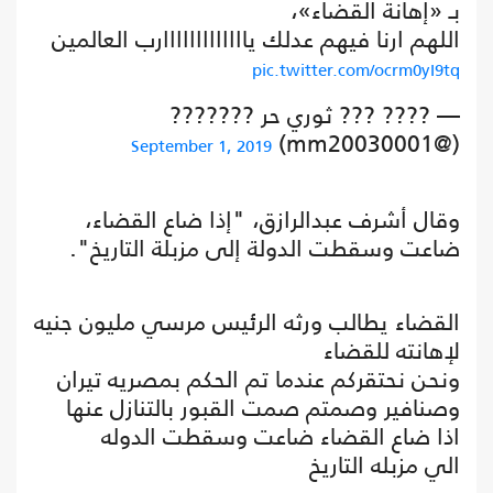
بـ «إهانة القضاء»،
اللهم ارنا فيهم عدلك يااااااااااااارب العالمين
pic.twitter.com/ocrm0yI9tq
— ???? ??? ثوري حر ???????
(@mm20030001)
September 1, 2019
وقال أشرف عبدالرازق، "إذا ضاع القضاء،
ضاعت وسقطت الدولة إلى مزبلة التاريخ".
القضاء يطالب ورثه الرئيس مرسي مليون جنيه
لإهانته للقضاء
ونحن نحتقركم عندما تم الحكم بمصريه تيران
وصنافير وصمتم صمت القبور بالتنازل عنها
اذا ضاع القضاء ضاعت وسقطت الدوله
الي مزبله التاريخ