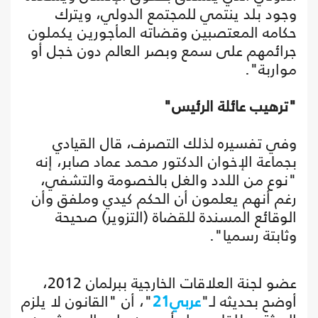
وجود بلد ينتمي للمجتمع الدولي، ويترك
حكامه المعتصبين وقضاته المأجورين يكملون
جرائمهم على سمع وبصر العالم دون خجل أو
مواربة".
"ترهيب عائلة الرئيس"
وفي تفسيره لذلك التصرف، قال القيادي
بجماعة الإخوان الدكتور محمد عماد صابر، إنه
"نوع من اللدد والغل بالخصومة والتشفي،
رغم أنهم يعلمون أن الحكم كيدي وملفق وأن
الوقائع المسندة للقضاة (التزوير) صحيحة
وثابتة رسميا".
عضو لجنة العلاقات الخارجية ببرلمان 2012،
أوضح بحديثه لـ"
عربي21
"، أن "القانون لا يلزم