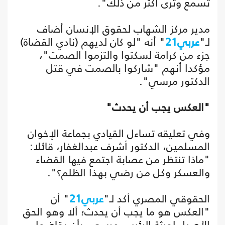
تسمع وترى أكثر من ذلك".
مدير مركز الشهاب لحقوق الإنسان أضاف
لـ"
عربي21
" أنه "لو كان لديهم (نادي القضاة)
جزء من كرامة لسكتوا والتزموا الصمت"،
مؤكدا أنهم "شاركوا بالصمت في قتل
الدكتور مرسي".
"العكس يجب أن يحدث"
وفي تعليقه تساءل القيادي بجماعة الإخوان
المسلمين، الدكتور أشرف عبدالغفار، قائلا:
"ماذا تنتظر من عصابة اجتمع فيها القضاء
والعسكر وكل من رضي بهذا الظلم؟".
الحقوقي المصري أكد لـ"
عربي21
" أن
"العكس هو ما يجب أن يحدث؛ ألا وهو الحق
الأصيل لورثة الرئيس مرسي، بأن يقاضوا