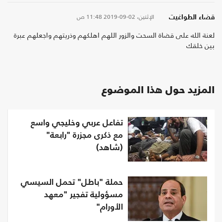
الإثنين، 02-09-2019
11:48 ص
قضاء الطواغيت
لعنة الله على قضاة السحت والزور اللهم اهلكهم وذريتهم واجعلهم عبرة
بين خلقك
المزيد حول هذا الموضوع
تفاعل عربي وخليجي واسع
مع ذكرى مجزرة "رابعة"
(شاهد)
حملة "باطل" تحمل السيسي
مسؤولية تفجير "معهد
الأورام"