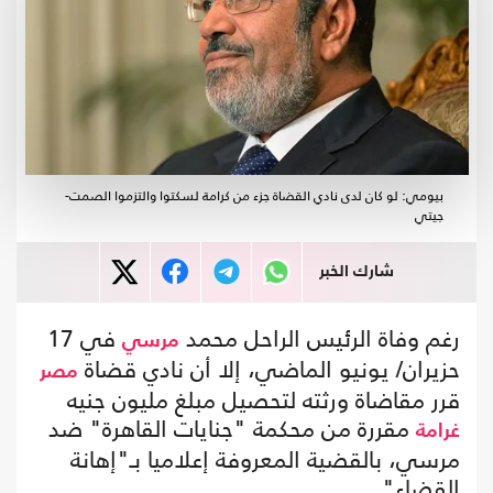
بيومي: لو كان لدى نادي القضاة جزء من كرامة لسكتوا والتزموا الصمت-
جيتي
شارك الخبر
رغم وفاة الرئيس الراحل محمد
في 17
مرسي
حزيران/ يونيو الماضي، إلا أن نادي قضاة
مصر
قرر مقاضاة ورثته لتحصيل مبلغ مليون جنيه
مقررة من محكمة "جنايات القاهرة" ضد
غرامة
مرسي، بالقضية المعروفة إعلاميا بـ"إهانة
القضاء".