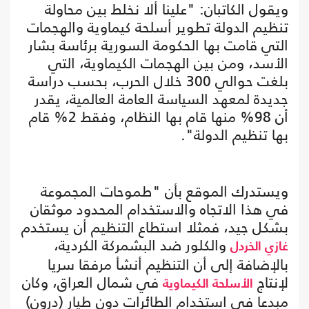
ويقول الكاتبان: "علينا ألا نخلط بين محاولة
تنظيم الدولة تطوير أسلحة كيماوية والهجمات
التي قامت بها الحكومة السورية برئاسة بشار
الأسد، ومن بين الهجمات الكيماوية، التي
بلغت حوالي 300 خلال الحرب، بحسب دراسة
جديدة لمعهد السياسة العامة العالمية، يقدر
أن 98% منها قام بها النظام، وفقط 2% قام
بها تنظيم الدولة".
ويستدرك الموقع بأن "طموحات المجموعة
في هذا الاتجاه والاستخدام المحدود موثقان
بشكل جيد، فمثلا استطاع التنظيم أن يستخدم
والكلور ضد البشمركة الكردية،
غازي الخردل
بالإضافة إلى أن التنظيم أنشأ مرفقا سريا
لإنتاج
في شمال العراق، وكان
الأسلحة الكيماوية
مبدعا في استخدام الطائرات دون طيار (درون)