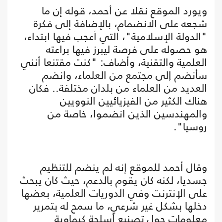
ويورد الموقع نقلا عن أحمد، قوله إن ما
شجعه على الانضمام، بالإضافة إلى فكرة
"الدولة الإسلامية"، التي أعجب فيها ابتداء،
هو حصوله على فرصة ليبرز فيها براعته
العلمية والتقنية، وأضاف: "كنت مقتنعا أنني
سأنضم إلى مجتمع من العلماء، وانضم
العديد من العلماء من بلدان مختلفة.. فكان
هناك الكثير من الفيزيائيين النوويين
والمهندسين الذين انضموا، خاصة من
روسيا".
وقال أحمد للموقع إنه لم ينضم للتنظيم
جسديا، لكنه كان يقوم بالدعم، حيث كان يبحث
على الإنترنت وفي الدوريات العلمية، بعضها
دخلها بشكل غير شرعي، ما سمح له بتمرير
معلومات حول تصنيع أسلحة كيماوية