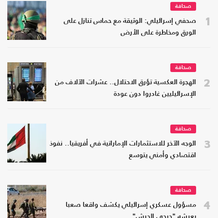
صحافة
1
صحفي إسرائيلي: الوثيقة مع حماس تنازل على
الورق ومخاطرة على الأرض
صحافة
2
الهجرة العكسية تؤرق الاحتلال.. عشرات الآلاف من
الإسرائيليين غادروا دون عودة
صحافة
3
الوجه الآخر للاستثمارات الإماراتية في أفريقيا.. نفوذ
اقتصادي وأمني يتوسع
صحافة
4
مسؤول عسكري إسرائيلي يكشف واقعا صعبا
يعيشه "جرحى الجيش"