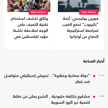
صحافة دولية
صحافة دولية
فورين بوليسي: أزمة
وثائق تكشف استخدام
"باتريوت" تدفع الغرب
تقنية التعرف على
لمراجعة استراتيجية
الوجه لملاحقة ناشط
الدفاع عن أوكرانيا
مؤيد لفلسطين في
جامعة كولومبيا
أخبار الساعة
01:16
"دولة معادية وخطيرة".. تحريض إسرائيلي متواصل
ضد قطر
23:36
مشاريع بتكلفة مليونية.. الشرع يعلن عن خطط
لتنمية دير الزور السورية