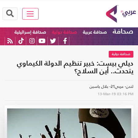
صحافة
صحافة عربية
صحافة دولية
صحافة إسرائيلية
صحافة دولية
ديلي بيست: خبير تنظيم الدولة الكيماوي
يتحدث.. أين السلاح؟
لندن- عربي21- بلال ياسين
13-Mar-19
03:16 PM