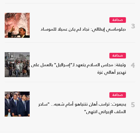
صحافة
3
دبلوماسي إيطالي: نجاد لم يكن عميلا للموساد
صحافة
4
وثيقة: مجلس السلام يتعهد لـ"إسرائيل" بالعمل على
تهجير أهالي غزة
صحافة
5
يديعوت: ترامب أهان نتنياهو أمام شعبه.. "ساحر
الملف الإيراني انتهى"