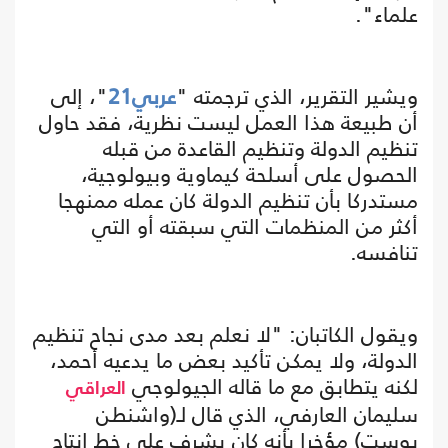
علماء".
ويشير التقرير، الذي ترجمته "
عربي21
"، إلى
أن طبيعة هذا العمل ليست نظرية، فقد حاول
تنظيم الدولة وتنظيم القاعدة من قبله
الحصول على أسلحة كيماوية وبيولوجية،
مستدركا بأن تنظيم الدولة كان عمله ممنهجا
أكثر من المنظمات التي سبقته أو التي
تنافسه.
ويقول الكاتبان: "لا نعلم بعد مدى نجاح تنظيم
الدولة، ولا يمكن تأكيد بعض ما يدعيه أحمد،
لكنه يتطابق مع ما قاله الجيولوجي
العراقي
سليمان العارفي، الذي قال لـ(واشنطن
بوست) مؤخرا بأنه كان يشرف على خط إنتاج