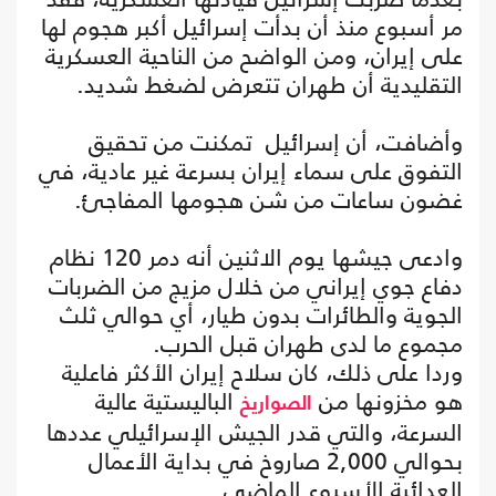
مر أسبوع منذ أن بدأت إسرائيل أكبر هجوم لها
على إيران، ومن الواضح من الناحية العسكرية
التقليدية أن طهران تتعرض لضغط شديد.
وأضافت، أن إسرائيل تمكنت من تحقيق
التفوق على سماء إيران بسرعة غير عادية، في
غضون ساعات من شن هجومها المفاجئ.
وادعى جيشها يوم الاثنين أنه دمر 120 نظام
دفاع جوي إيراني من خلال مزيج من الضربات
الجوية والطائرات بدون طيار، أي حوالي ثلث
مجموع ما لدى طهران قبل الحرب.
وردا على ذلك، كان سلاح إيران الأكثر فاعلية
هو مخزونها من
الباليستية عالية
الصواريخ
السرعة، والتي قدر الجيش الإسرائيلي عددها
بحوالي 2,000 صاروخ في بداية الأعمال
العدائية الأسبوع الماضي.