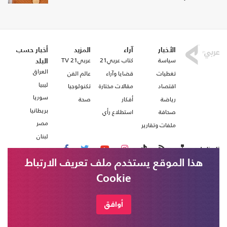
الأخبار
آراء
المزيد
أخبار حسب
سياسة
كتاب عربي21
عربي21 TV
البلد
العراق
تغطيات
قضايا وآراء
عالم الفن
ليبيا
اقتصاد
مقالات مختارة
تكنولوجيا
سوريا
رياضة
أفكار
صحة
بريطانيا
صحافة
استطلاع رأي
مصر
ملفات وتقارير
لبنان
تابعنا على
هذا الموقع يستخدم ملف تعريف الارتباط
Cookie
من نحن
اتصل بنا
شروط الاستخدام
أوافق
عربي21 ، جميع الحقوق محفوظة @ 2020