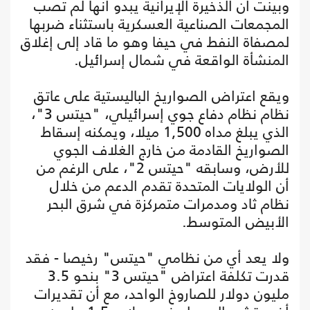
وبينت أن الذخيرة الإيرانية يبدو أنها لم تصب
المجمعات الصناعية العسكرية باستثناء ضربها
لمصفاة النفط في حيفا وهو ما قاد إلى إغلاق
المنشأة الواقعة في شمال إسرائيل.
ويقع اعتراض الصواريخ الباليستية على عاتق
نظام نظام دفاع جوي إسرائيلي، "حيتس 3"،
الذي يبلغ مداه 1,500 ميلا، ويمكنه إسقاط
الصواريخ القادمة من خارج الغلاف الجوي
للأرض، وسابقه "حيتس 2"، على الرغم من
أن الولايات المتحدة تقدم الدعم من خلال
نظام ثاد ومدمرات متمركزة في شرق البحر
الأبيض المتوسط.
ولا يعد أي من نظامي "حيتس" رخيصا - فقد
قدرت تكلفة اعتراض "حيتس 3" بنحو 3.5
مليون دولار للصاروخ الواحد، مع أن تقديرات