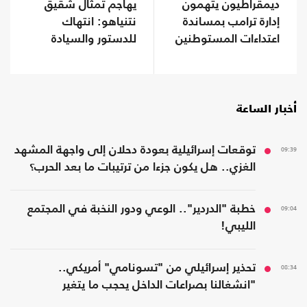
ديمقراطيون يتهمون
يهاجم تمثال شقيق
إدارة ترامب بمساندة
نتنياهو: انتهاك
اعتداءات المستوطنين
للدستور والسيادة
وتشويه لذاكرة عنتيبي
أخبار الساعة
09:39
توقعات إسرائيلية بعودة دحلان إلى واجهة المشهد
الغزي.. هل يكون جزءا من ترتيبات ما بعد الحرب؟
09:04
خطبة "الدردير".. الوعي ودور النخبة في المجتمع
الليبي!
08:34
تحذير إسرائيلي من "تسونامي" أمريكي..
"انشغالنا بصراعات الداخل يحجب ما يتغير
بواشنطن"