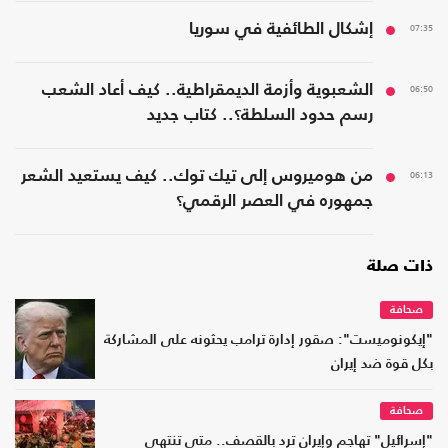
07:35
إشكال الطائفية في سوريا
06:50
الشعبوية وأزمة الديمقراطية.. كيف أعاد الشعب
رسم حدود السلطة؟.. كتاب جديد
06:13
من هوميروس إلى تيك توك.. كيف يستعيد الشعر
جمهوره في العصر الرقمي؟
ذات صلة
صحافة
"إيكونوميست": صقور إدارة ترامب يحثونه على المشاركة
بكل قوة ضد إيران
صحافة
"إسرائيل" تهاجم وإيران ترد بالقصف.. متى تنتهي