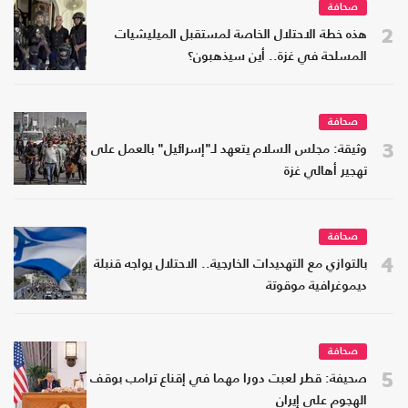
صحافة
2
هذه خطة الاحتلال الخاصة لمستقبل الميليشيات
المسلحة في غزة.. أين سيذهبون؟
صحافة
3
وثيقة: مجلس السلام يتعهد لـ"إسرائيل" بالعمل على
تهجير أهالي غزة
صحافة
4
بالتوازي مع التهديدات الخارجية.. الاحتلال يواجه قنبلة
ديموغرافية موقوتة
صحافة
5
صحيفة: قطر لعبت دورا مهما في إقناع ترامب بوقف
الهجوم على إيران