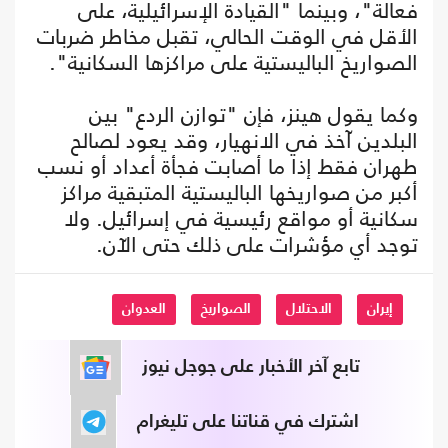
فعالة"، وبينما "القيادة الإسرائيلية، على
الأقل في الوقت الحالي، تقبل مخاطر ضربات
الصواريخ الباليستية على مراكزها السكانية".
وكما يقول هينز، فإن "توازن الردع" بين
البلدين آخذ في الانهيار، وقد يعود لصالح
طهران فقط إذا ما أصابت فجأة أعداد أو نسب
أكبر من صواريخها الباليستية المتبقية مراكز
سكانية أو مواقع رئيسية في إسرائيل. ولا
توجد أي مؤشرات على ذلك حتى الآن.
إيران
الاحتلال
الصواريخ
العدوان
تابع آخر الأخبار على جوجل نيوز
اشترك في قناتنا على تليغرام