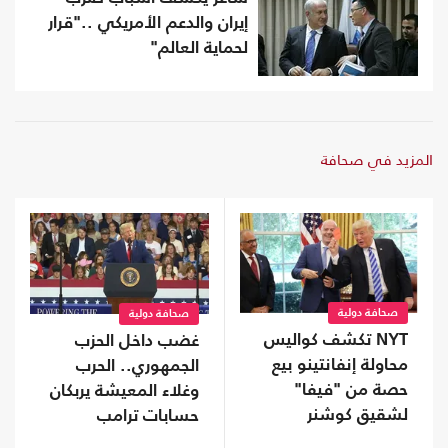
إيران والدعم الأمريكي .."قرار
لحماية العالم"
المزيد في صحافة
صحافة دولية
صحافة دولية
NYT تكشف كواليس
غضب داخل الحزب
محاولة إنفانتينو بيع
الجمهوري.. الحرب
حصة من "فيفا"
وغلاء المعيشة يربكان
لشقيق كوشنر
حسابات ترامب