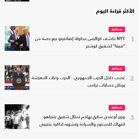
الأكثر قراءة اليوم
صحافة
1
NYT تكشف كواليس محاولة إنفانتينو بيع حصة من
"فيفا" لشقيق كوشنر
صحافة
2
غضب داخل الحزب الجمهوري.. الحرب وغلاء المعيشة
يربكان حسابات ترامب
صحافة
3
وزير أوغندي سابق يهاجم تمثال شقيق نتنياهو:
انتهاك للدستور والسيادة وتشويه لذاكرة عنتيبي