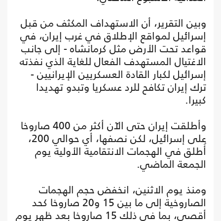
وبين التقرير، أن الاستهداف المكثف من قبل
إسرائيل لمواقع الإطلاق في غرب إيران، في
قواعد تحت الأرض مثل كرمانشاه - إلى جانب
الاغتيال المستهدف الفعال للغاية الذي نفذته
إسرائيل لكبار القادة العسكريين الإيرانيين -
ترك إيران تكافح للرد عسكريا وتبدو تهديدا
كبيرا.
وأطلقت إيران حتى الآن أكثر من 400 صاروخا
على إسرائيل، لكن نصفها، أي حوالي 200،
أُطلق في الهجمات الانتقامية الأولية يوم
الجمعة الماضي.
ومنذ يوم الاثنين، انخفض حجم الهجمات
الصاروخية إلى ما بين 15 و20 صاروخا كحد
أقصى، بما في ذلك 15 صاروخا بعد ظهر يوم