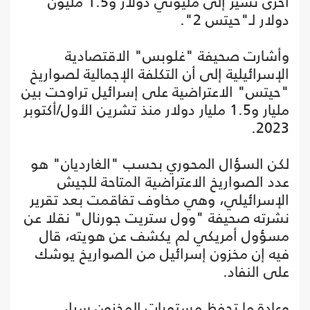
أخرى تشير إلى مليوني دولار و1.5 مليون
دولار لـ"حيتس 2".
وأشارت صحيفة "غلوبس" الاقتصادية
الإسرائيلية إلى أن التكلفة الإجمالية لصواريخ
"حيتس" الاعتراضية على إسرائيل تراوحت بين
مليار و1.5 مليار دولار منذ تشرين الأول/أكتوبر
2023.
لكن السؤال المحوري بحسب "الغارديان" هو
عدد الصواريخ الاعتراضية المتاحة للجيش
الإسرائيلي، وهي مخاوف تفاقمت بعد تقرير
نشرته صحيفة "وول ستريت جورنال" نقلا عن
مسؤول أمريكي لم يكشف عن هويته، قال
فيه إن مخزون إسرائيل من الصواريخ يوشك
على النفاد.
وعادة ما تحفظ مستويات المخزون سرا،