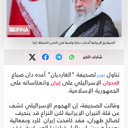
الصواريخ الإيرانية أحدثت دمارا واسعا في المدن المحتلة- إرنا
شارك الخبر
تناول
لصحيفة "الغارديان" أعده دان صباغ
تقرير
الإسرائيلي على
وانعكاساته على
العدوان
إيران
الجمهورية الإسلامية.
وقالت الصحيفة، إن الهجوم الإسرائيلي كشف
عن قلة النيران الإيرانية لكن النزاع قد ينحرف
لصالح طهران، فقد كافحت إيران للرد وبفعالية
بعدما ضربت إسرائيل قيادتها العسكرية، فقد