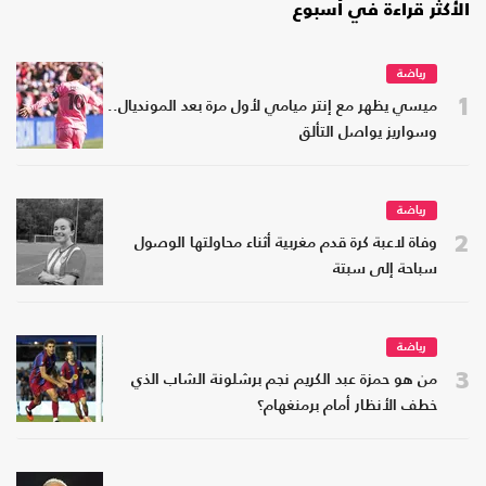
الأكثر قراءة في أسبوع
رياضة
1
ميسي يظهر مع إنتر ميامي لأول مرة بعد المونديال..
وسواريز يواصل التألق
رياضة
2
وفاة لاعبة كرة قدم مغربية أثناء محاولتها الوصول
سباحة إلى سبتة
رياضة
3
من هو حمزة عبد الكريم نجم برشلونة الشاب الذي
خطف الأنظار أمام برمنغهام؟