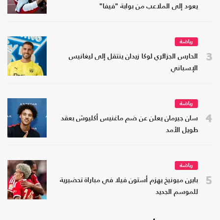
يعود إلى الملاعب من بوابة "فيفا"
رياضة
3
الحارس الجزائري لوكا زيدان ينتقل إلى ليغانيس
الإسباني
رياضة
4
سان جيرمان يعلن عن ضم ماغنيس أكليوش بعقد
طويل الأمد
رياضة
5
بايرن ميونيخ يهزم أستون فيلا في مباراة تحضيرية
للموسم الجديد