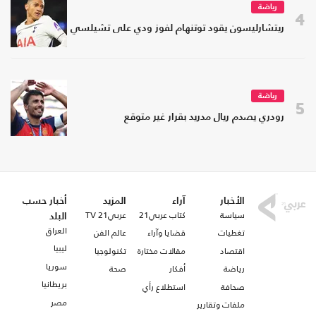
رياضة
4
ريتشارليسون يقود توتنهام لفوز ودي على تشيلسي
رياضة
5
رودري يصدم ريال مدريد بقرار غير متوقع
الأخبار
آراء
المزيد
أخبار حسب
سياسة
كتاب عربي21
عربي21 TV
البلد
العراق
تغطيات
قضايا وآراء
عالم الفن
ليبيا
اقتصاد
مقالات مختارة
تكنولوجيا
سوريا
رياضة
أفكار
صحة
بريطانيا
صحافة
استطلاع رأي
مصر
ملفات وتقارير