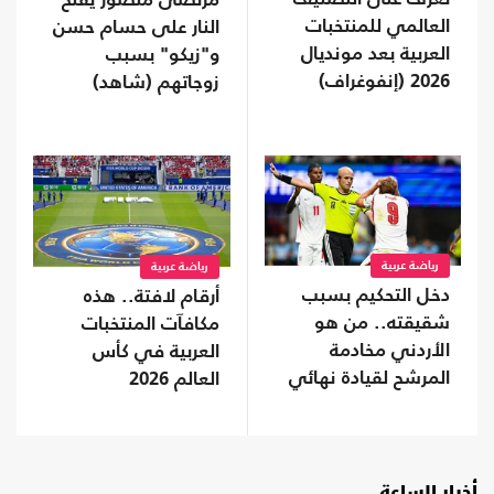
مرتضى منصور يفتح
العالمي للمنتخبات
النار على حسام حسن
العربية بعد مونديال
و"زيكو" بسبب
2026 (إنفوغراف)
زوجاتهم (شاهد)
رياضة عربية
رياضة عربية
دخل التحكيم بسبب
أرقام لافتة.. هذه
شقيقته.. من هو
مكافآت المنتخبات
الأردني مخادمة
العربية في كأس
المرشح لقيادة نهائي
العالم 2026
المونديال؟
أخبار الساعة