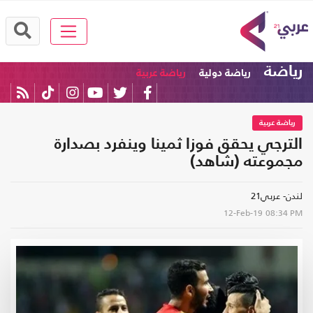
رياضة
رياضة دولية
رياضة عربية
رياضة عربية
الترجي يحقق فوزا ثمينا وينفرد بصدارة
مجموعته (شاهد)
لندن- عربي21
12-Feb-19
08:34 PM