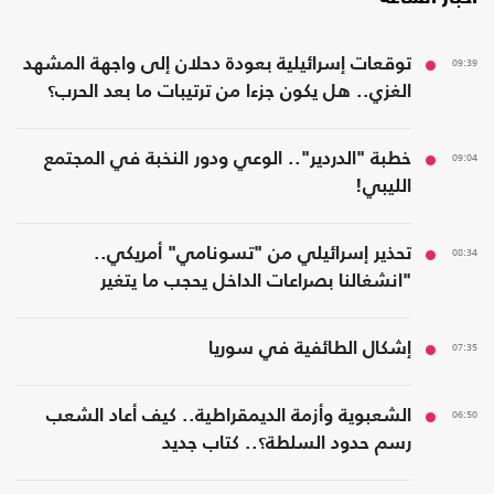
09:39
توقعات إسرائيلية بعودة دحلان إلى واجهة المشهد
الغزي.. هل يكون جزءا من ترتيبات ما بعد الحرب؟
09:04
خطبة "الدردير".. الوعي ودور النخبة في المجتمع
الليبي!
08:34
تحذير إسرائيلي من "تسونامي" أمريكي..
"انشغالنا بصراعات الداخل يحجب ما يتغير
بواشنطن"
07:35
إشكال الطائفية في سوريا
06:50
الشعبوية وأزمة الديمقراطية.. كيف أعاد الشعب
رسم حدود السلطة؟.. كتاب جديد