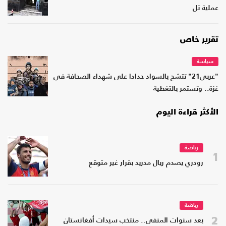
عملية تل
تقرير خاص
سياسة
"عربي21" تتشح بالسواد حدادا على شهداء الصحافة في
غزة.. وتستمر بالتغطية
الأكثر قراءة اليوم
رياضة
1
رودري يصدم ريال مدريد بقرار غير متوقع
رياضة
2
بعد سنوات المنفى.. منتخب سيدات أفغانستان