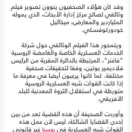
وقد كان هؤلاء الصحفيون ينوون تصوير فيلم
وثائقي لصالح مركز إدارة الأبحاث، الذي يموله
الملياردير والمعارض، ميخائيل
خودوركوفسكي.
ويتمحور هذا الفيلم الوثائقي حول شركة
الخدمات العسكرية الخاصة والغامضة الروسية
"فاغنر"، المرتبطة بالدائرة المقربة من الرئيس
فلاديمير بوتين، وفقا لتحقيقات صحفية
مختلفة. كما كانوا يرغبون أيضا في معرفة ما
إذا كانت القوات شبه العسكرية الروسية
متورطة في استغلال الثروة المعدنية للبلد
الأفريقي.
وأوردت الصحيفة أن هذه القضية تعد من بين
إحدى القضايا الشائكة، ليس لأن عمل هذه
القوات شبه العسكرية في
غير قانوني
روسيا