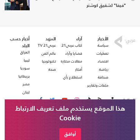
"فيفا" لشقيق كوشنر
الأخبار
آراء
المزيد
أخبار حسب
سياسة
كتاب عربي21
عربي21 TV
البلد
العراق
تغطيات
قضايا وآراء
عالم الفن
ليبيا
اقتصاد
مقالات مختارة
تكنولوجيا
سوريا
رياضة
أفكار
صحة
بريطانيا
صحافة
استطلاع رأي
مصر
ملفات وتقارير
لبنان
تابعنا على
هذا الموقع يستخدم ملف تعريف الارتباط
Cookie
من نحن
اتصل بنا
شروط الاستخدام
أوافق