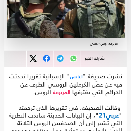
مرتزقة روس - جيتي
شارك الخبر
نشرت صحيفة "
" الإسبانية تقريرا تحدثت
البايس
فيه عن غضّ الكرملين الروسي الطرف عن
الجرائم التي يقترفها
الروس.
المرتزقة
وقالت الصحيفة، في تقريرها الذي ترجمته
"
عربي21
"، إن البيانات الحديثة ساندت النظرية
التي تشير إلى أن الصحفيين الروس الثلاثة
الذين كانوا بصدد توثيق عمل مرتزقة مجموعة