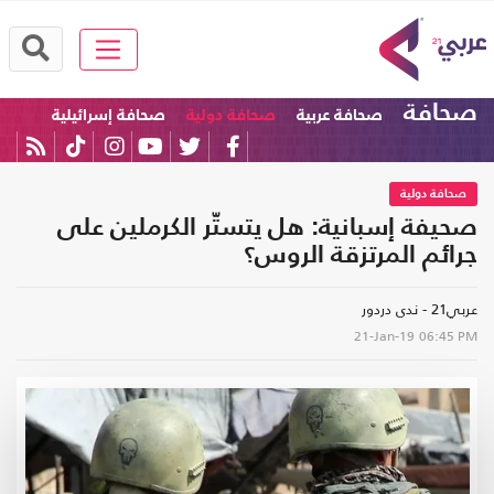
صحافة
صحافة عربية
صحافة دولية
صحافة إسرائيلية
صحافة دولية
صحيفة إسبانية: هل يتستّر الكرملين على
جرائم المرتزقة الروس؟
عربي21 - ندى دردور
21-Jan-19
06:45 PM