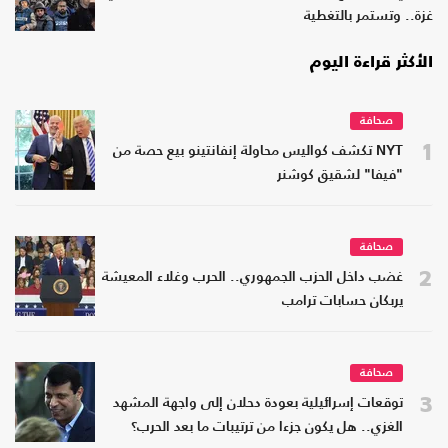
غزة.. وتستمر بالتغطية
الأكثر قراءة اليوم
صحافة
1
NYT تكشف كواليس محاولة إنفانتينو بيع حصة من
"فيفا" لشقيق كوشنر
صحافة
2
غضب داخل الحزب الجمهوري.. الحرب وغلاء المعيشة
يربكان حسابات ترامب
صحافة
3
توقعات إسرائيلية بعودة دحلان إلى واجهة المشهد
الغزي.. هل يكون جزءا من ترتيبات ما بعد الحرب؟