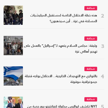
صحافة
2
هذه خطة الاحتلال الخاصة لمستقبل الميليشيات
المسلحة في غزة.. أين سيذهبون؟
صحافة
3
وثيقة: مجلس السلام يتعهد لـ"إسرائيل" بالعمل على
تهجير أهالي غزة
صحافة
4
بالتوازي مع التهديدات الخارجية.. الاحتلال يواجه قنبلة
ديموغرافية موقوتة
صحافة
5
NYT تكشف كواليس محاولة إنفانتينو بيع حصة من