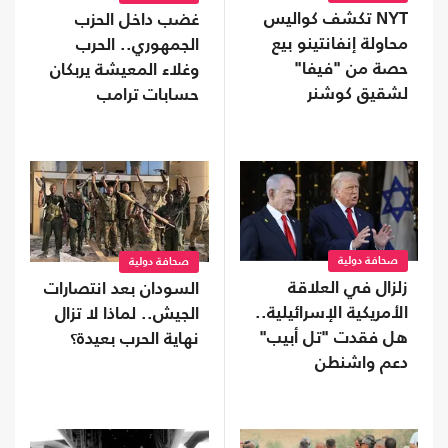
NYT تكشف كواليس
غضب داخل الحزب
محاولة إنفانتينو بيع
الجمهوري.. الحرب
حصة من "فيفا"
وغلاء المعيشة يربكان
لشقيق كوشنر
حسابات ترامب
صحافة دولية
صحافة دولية
زلزال في العلاقة
السودان بعد انتصارات
الأمريكية الإسرائيلية..
الجيش.. لماذا لا تزال
هل فقدت "تل أبيب"
نهاية الحرب بعيدة؟
دعم واشنطن
التاريخي؟