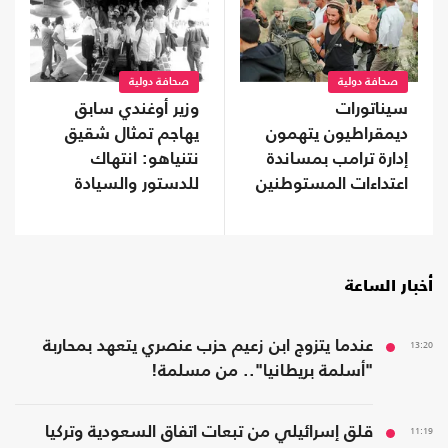
صحافة دولية
صحافة دولية
سيناتورات
وزير أوغندي سابق
ديمقراطيون يتهمون
يهاجم تمثال شقيق
إدارة ترامب بمساندة
نتنياهو: انتهاك
اعتداءات المستوطنين
للدستور والسيادة
وتشويه لذاكرة عنتيبي
أخبار الساعة
13:20
عندما يتزوج ابن زعيم حزب عنصري يتعهد بمحاربة
"أسلمة بريطانيا".. من مسلمة!
11:19
قلق إسرائيلي من تبعات اتفاق السعودية وتركيا