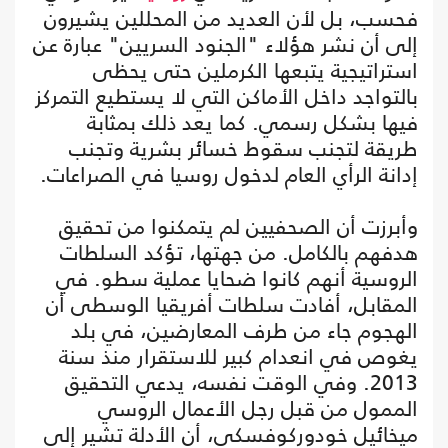
فحسب، بل لأن العديد من المحللين يشيرون
إلى أن نشر هؤلاء "الجنود السريين" عبارة عن
استراتيجية يتبعها الكرملين حتى يحظى
بالتواجد داخل الأماكن التي لا يستطيع التمركز
فيها بشكل رسمي. كما يعد ذلك بمثابة
طريقة لتجنب سقوط خسائر بشرية وتجنب
إدانة الرأي العام لدخول روسيا في الصراعات.
وأبرزت أن الصحفيين لم يتمكنوا من تحقيق
هدفهم بالكامل. من جهتها، تؤكد السلطات
الروسية أنهم كانوا ضحايا عملية سطو. في
المقابل، أفادت سلطات أفريقيا الوسطى أن
الهجوم جاء من طرف المعارضين، في بلد
يغوص في انعدام كبير للاستقرار منذ سنة
2013. وفي الوقت نفسه، يدعي التحقيق
الممول من قبل رجل الأعمال الروسي
ميخائيل خودوركوفسكي، أن الأدلة تشير إلى