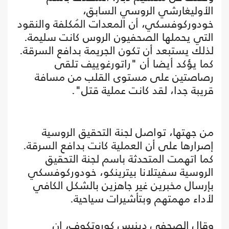
الأوليغارشي الروسي السابق،
خودوركوفسكي، أن المعدات المُكلفة والنقود
التي يحملها الصحفيون الروس كانت سليمة.
لذلك يستبعد أن تكون الجريمة بدافع السرقة.
كما يؤكد أيضا أن "راتورغوييف تلقى
رصاصتين على مستوى القلب من مسافة
قريبة جدا، لقد كانت عملية قتل".
من جهتها، تواصل لجنة التحقيق الروسية
إصرارها على أن العملية كانت بدافع السرقة.
كما اتهمت المتحدثة باسم لجنة التحقيق
الروسية سفيتلانا بيترينكو، خودوركوفسكي
بإرسال مخبرين غير جاهزين بالشكل الكافي
لأداء مهمتهم وبتأشيرات سياحية.
وقال الصحفي دينيس كوروتكوف، إن