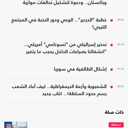
وباكستان.. ودعوة لتشكيل تحالفات موازية
09:04
خطبة "الدردير".. الوعي ودور النخبة في المجتمع
الليبي!
08:34
تحذير إسرائيلي من "تسونامي" أمريكي..
"انشغالنا بصراعات الداخل يحجب ما يتغير
بواشنطن"
07:35
إشكال الطائفية في سوريا
06:50
الشعبوية وأزمة الديمقراطية.. كيف أعاد الشعب
رسم حدود السلطة؟.. كتاب جديد
ذات صلة
صحافة