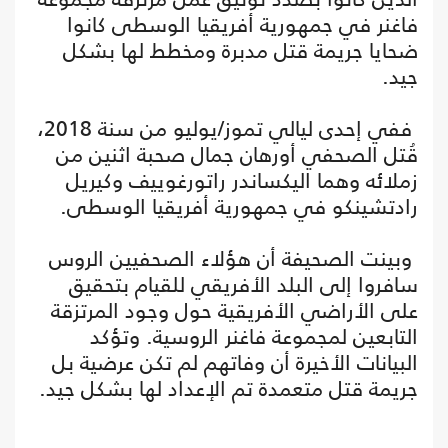
فاغنر في جمهورية أفريقيا الوسطى كانوا
ضحايا جريمة قتل مدبرة ومخطط لها بشكل
جيد.
ففي إحدى ليالي تموز/يوليو من سنة 2018،
قُتل الصحفي أورهان جمال صحبة اثنين من
زملائه وهما اليكساندر راتورغوييف وكيريل
رادتشينكو في جمهورية أفريقيا الوسطى.
وبينت الصحيفة أن هؤلاء الصحفيين الروس
سافروا إلى البلد الأفريقي للقيام بتحقيق
على الأراضي الأفريقية حول وجود المرتزقة
التابعين لمجموعة فاغنر الروسية. وتؤكد
البيانات الأخيرة أن وفاتهم لم تكن عرضية بل
جريمة قتل متعمدة تم الإعداد لها بشكل جيد.