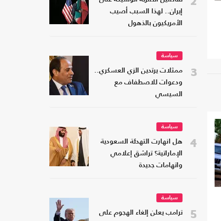
2
إيران.. لهذا السبب أصيب
الأمريكيون بالذهول
سياسة
3
ممثلات يرتدين الزي العسكري..
ودعوات للاصطفاف مع
السيسي
سياسة
4
هل انهارت التهدئة السعودية
الإماراتية؟ تراشق إعلامي
واتهامات جديدة
سياسة
5
ترامب يعلن إلغاء الهجوم على