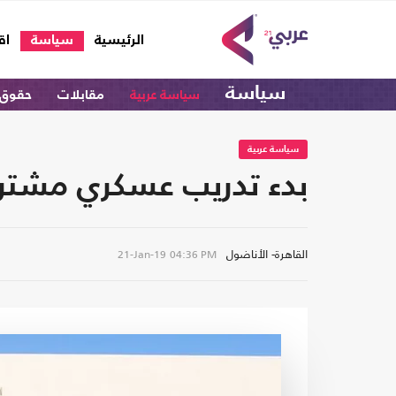
(current)
الرئيسية
سياسة
اق
سياسة
سياسة عربية
مقابلات
حقوق 
سياسة عربية
بدء تدريب عسكري مشترك 
القاهرة- الأناضول
21-Jan-19
04:36 PM