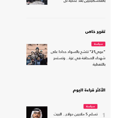
بالفلسطينيين بعد عملية تل
تقرير خاص
سياسة
"عربي21" تتشح بالسواد حدادا على
شهداء الصحافة في غزة.. وتستمر
بالتغطية
الأكثر قراءة اليوم
سياسة
1
تسلم 5 ملايين دولار.. البيت