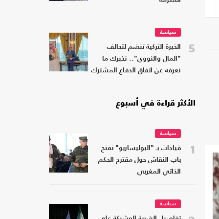
المكرمة
سياسة
5
الخبرة التركية تنضم لتحالف
"المال والنووي".. نخبرك ما
نعرفه عن اتفاق الدفاع المشترك
الأكثر قراءة في أسبوع
سياسة
1
قيادات بـ "البوليساريو" تفتح
باب النقاش حول مقترح الحكم
الذاتي المغربي
سياسة
تفاصيل الضربة الوشيكة على