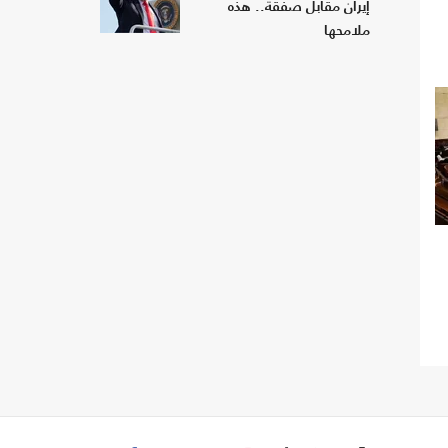
إيران مقابل صفقة.. هذه
ملامحها