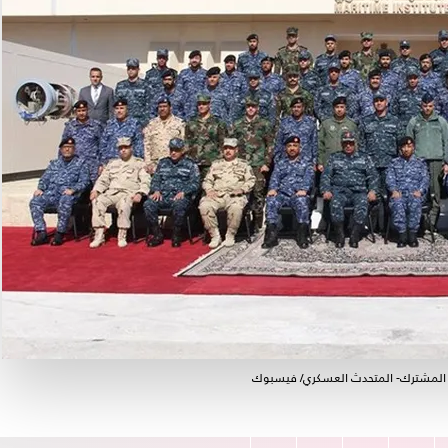
رى المشترك- المتحدث العسكري/ فيسبوك