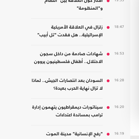
19:33
أفكار حول العلاقة بين "النظام"
و"المنظومة"
18:47
زلزال في العلاقة الأمريكية
الإسرائيلية.. هل فقدت "تل أبيب"
دعم واشنطن التاريخي؟
16:53
شهادات صادمة من داخل سجون
الاحتلال.. أطفال فلسطينيون يروون
قصص التعذيب
16:28
السودان بعد انتصارات الجيش.. لماذا
لا تزال نهاية الحرب بعيدة؟
16:20
سيناتورات ديمقراطيون يتهمون إدارة
ترامب بمساندة اعتداءات
المستوطنين
16:19
"رفح الإنسانية" مدينة الموت