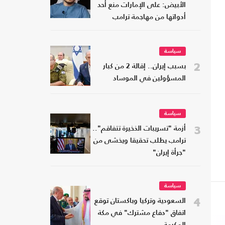
الأبيض: على الإمارات منع أحد
أدواتها من مهاجمة ترامب
سياسة
2
بسبب إيران.. إقالة 2 من كبار
المسؤولين في الموساد
سياسة
3
أزمة "تسريبات الذخيرة تتفاقم"..
ترامب يطلب تحقيقا ويخشى من
"جرأة إيران"
سياسة
4
السعودية وتركيا وباكستان توقع
اتفاق "دفاع مشترك" في مكة