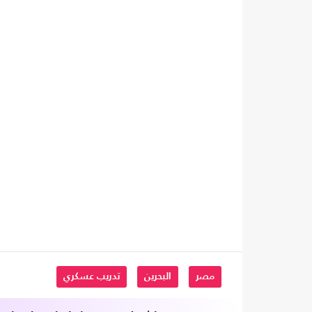
مصر
البحرين
تدريب عسكري