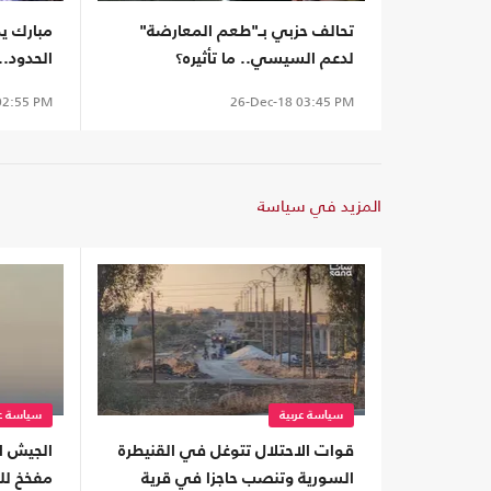
تحالف حزبي بـ"طعم المعارضة"
مبارك ي
لدعم السيسي.. ما تأثيره؟
الحدود..
2:55 PM
26-Dec-18
03:45 PM
المزيد في سياسة
سياسة عربية
سياسة عر
قوات الاحتلال تتوغل في القنيطرة
الجيش ال
السورية وتنصب حاجزا في قرية
مفخخ للح