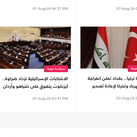
07-Aug-26
0
07-Aug-26
06:57 PM
بية
سياسة عربية
 تركيا.. بغداد تعلن انفراجة
الانتخابات الإسرائيلية تزداد ضراوة..
باء وتحركا لإعادة تصدير
آيزنكوت يتفوق على نتنياهو وأردان
يفرّق الليكود
07-Aug-26
0
07-Aug-26
02:41 PM