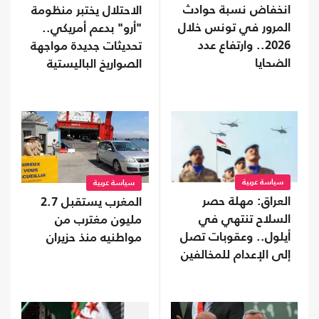
انخفاض نسبة حوادث
الاحتلال يختبر منظومة
المرور في تونس خلال
"أرو" بدعم أمريكي..
2026.. وارتفاع عدد
تحديثات جديدة مواجهة
الضحايا
الصواريخ الباليستية
سياسة عربية
سياسة عربية
العراق: مهلة حصر
المغرب يستقبل 2.7
السلاح تنتهي في
مليون مغترب من
أيلول.. وعقوبات تصل
مواطنيه منذ حزيران
إلى الإعدام للمخالفين