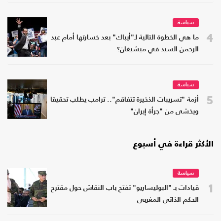
سياسة
4
ما هي الخطوة التالية لـ"أيباك" بعد خسارتها أمام عبد
الرحمن السيد في ميشيغان؟
سياسة
5
أزمة "تسريبات الذخيرة تتفاقم".. ترامب يطلب تحقيقا
ويخشى من "جرأة إيران"
الأكثر قراءة في أسبوع
سياسة
1
قيادات بـ "البوليساريو" تفتح باب النقاش حول مقترح
الحكم الذاتي المغربي