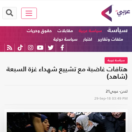
سياسة
سياسة عربية
مقابلات
حقوق وحريات
ملفات وتقارير
اختبار
سياسة دولية
سياسة عربية
هتافات غاضبة مع تشييع شهداء غزة السبعة
(شاهد)
لندن- عربي21
29-Sep-18
03:49 PM