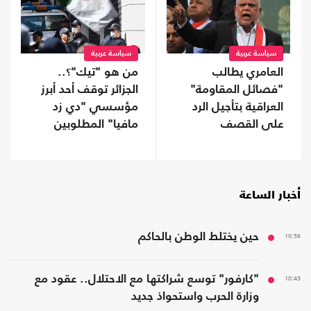
سياسة عربية
سياسة عربية
العامري يطالب
من هو "تيك"؟..
"فصائل المقاومة"
الجزائر توقف أحد أبرز
العراقية بتأجيل الرد
مؤسسي "دي زد
على القصف
مافيا" المطلوبين
السعودي
لفرنسا
أخبار الساعة
10:56
حين يختلط الوطن بالحاكم
10:43
"كارفور" توسع شراكتها مع الاحتلال.. عقود مع
وزارة الحرب واستحواذ جديد