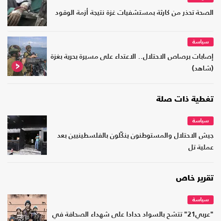
الصحة تحذر من كارثة بمستشفيات غزة نتيجة أزمة الوقود
سياسة
إصابات برصاص الاحتلال.. الاعتداء على مسيرة بحرية بغزة
(شاهد)
تغطية ذات صلة
سياسة
جيش الاحتلال والمستوطنون ينكّلون بالفلسطينيين بعد
عملية تل
تقرير خاص
سياسة
"عربي21" تتشح بالسواد حدادا على شهداء الصحافة في