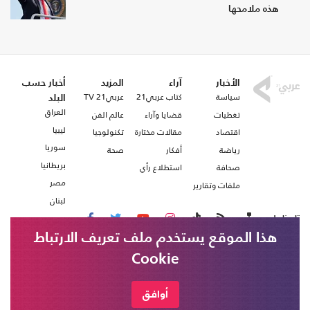
هذه ملامحها
الأخبار
آراء
المزيد
أخبار حسب
سياسة
كتاب عربي21
عربي21 TV
البلد
العراق
تغطيات
قضايا وآراء
عالم الفن
ليبيا
اقتصاد
مقالات مختارة
تكنولوجيا
سوريا
رياضة
أفكار
صحة
بريطانيا
صحافة
استطلاع رأي
مصر
ملفات وتقارير
لبنان
تابعنا على
هذا الموقع يستخدم ملف تعريف الارتباط
Cookie
من نحن
اتصل بنا
شروط الاستخدام
أوافق
عربي21 ، جميع الحقوق محفوظة @ 2020