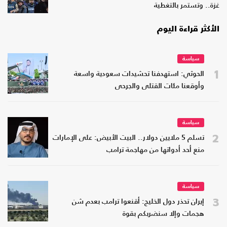
غزة.. وتستمر بالتغطية
الأكثر قراءة اليوم
سياسة
1
الحوثي: استهدفنا تحشيدات سعودية واسعة
وأوقعنا مئات القتلى والجرحى
سياسة
2
تسلم 5 ملايين دولار.. البيت الأبيض: على الإمارات
منع أحد أدواتها من مهاجمة ترامب
سياسة
3
إيران تحذر دول الخليج: أقنعوا ترامب بعدم شن
هجمات وإلا سنضربكم بقوة