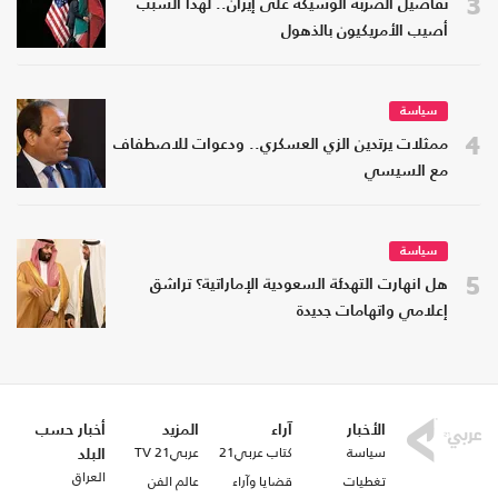
3
تفاصيل الضربة الوشيكة على إيران.. لهذا السبب
أصيب الأمريكيون بالذهول
سياسة
4
ممثلات يرتدين الزي العسكري.. ودعوات للاصطفاف
مع السيسي
سياسة
5
هل انهارت التهدئة السعودية الإماراتية؟ تراشق
إعلامي واتهامات جديدة
الأخبار
آراء
المزيد
أخبار حسب
سياسة
كتاب عربي21
عربي21 TV
البلد
العراق
تغطيات
قضايا وآراء
عالم الفن