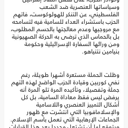
وسياساتها العنصرية ضد الشعب
الفلسطيني، عن التنكر للهولوكوست، فاتهم
الحزب باستشراء العداء للسامية فيه لتسامحه
مع مروجيها وعدم معالجتها بالحسم المطلوب،
بل بالحماس الذي ترضى به الحركة الصهيونية
ومن ورائها السفارة الإسرائيلية وحكومة
بنيامين نتنياهو.
وظلت الحملة مستعرة أشهرا طويلة، رغم
نفي كوربين وقيادة الحزب الواضح لهذه التهم
جملة وتفصيلا، وتأكيده المرة تلو المرة أنه
يرفض ليس فقط معاداة السامية، بل كل
أشكال التمييز العنصري واللاسامية
والإسلامافوبيا التي انتشرت مع ظهور
الجماعات الإرهابية التي تعمل باسم الإسلام.
ويتوقع لها أن تشتعل مجددا بعد هذا القرارات