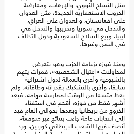
مثل التسلح النووي، والإرهاب، ومعارضة
الحروب الاستعمارية الجديدة، مثل العدوان
على أفغانستان، والعدوان على العراق،
والتدخل في سوريا وتخريبها والتدخل في
ليبيا، وبيع السلاح للسعودية ودول التحالف
في اليمن وغيرها.
ومنذ فوزه بزعامة الحزب وهو يتعرض
لمحاولات «اغتيال الشخصية»، فمرات يتهم
بالشيوعية وأخرى بالعمالة لدول اشتراكية
سابقا، وأخرى بالتشكيك بقدراته وطاقاته. ولم
يعط متسعا من الوقت لممارسة مهامه، فبعد
أشهر فقط من فوزه، أقحم في استفتاء
الخروج من بريطانيا وبعدها بحوالي العام قيد
إلى انتخابات عامة جاءت بنتائج غير متوقعة،
أنصف فيها الشعب البريطاني كوربين، ورد
الصاع صاعين لتريزا مي رئيسة الوزراء وزعيمة