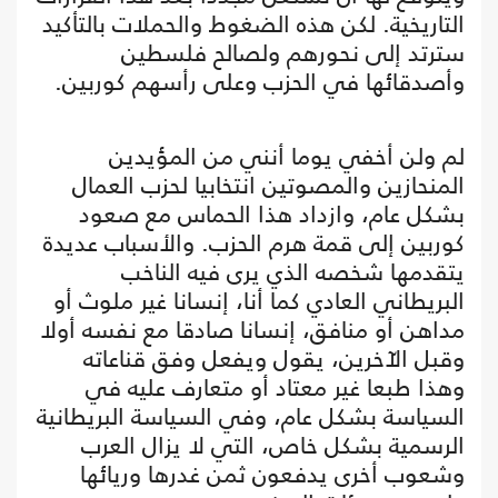
التاريخية. لكن هذه الضغوط والحملات بالتأكيد
سترتد إلى نحورهم ولصالح فلسطين
وأصدقائها في الحزب وعلى رأسهم كوربين.
لم ولن أخفي يوما أنني من المؤيدين
المنحازين والمصوتين انتخابيا لحزب العمال
بشكل عام، وازداد هذا الحماس مع صعود
كوربين إلى قمة هرم الحزب. والأسباب عديدة
يتقدمها شخصه الذي يرى فيه الناخب
البريطاني العادي كما أنا، إنسانا غير ملوث أو
مداهن أو منافق، إنسانا صادقا مع نفسه أولا
وقبل الآخرين، يقول ويفعل وفق قناعاته
وهذا طبعا غير معتاد أو متعارف عليه في
السياسة بشكل عام، وفي السياسة البريطانية
الرسمية بشكل خاص، التي لا يزال العرب
وشعوب أخرى يدفعون ثمن غدرها وريائها