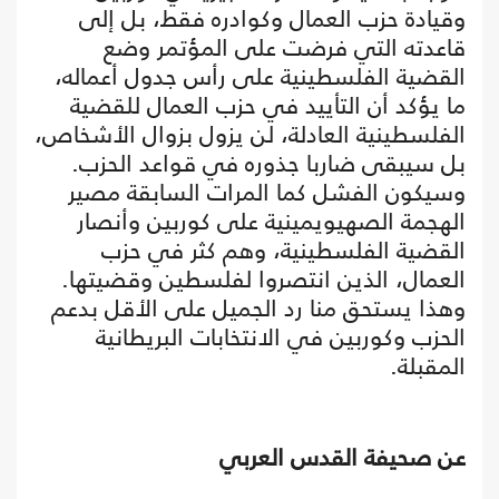
وقيادة حزب العمال وكوادره فقط، بل إلى
قاعدته التي فرضت على المؤتمر وضع
القضية الفلسطينية على رأس جدول أعماله،
ما يؤكد أن التأييد في حزب العمال للقضية
الفلسطينية العادلة، لن يزول بزوال الأشخاص،
بل سيبقى ضاربا جذوره في قواعد الحزب.
وسيكون الفشل كما المرات السابقة مصير
الهجمة الصهيويمينية على كوربين وأنصار
القضية الفلسطينية، وهم كثر في حزب
العمال، الذين انتصروا لفلسطين وقضيتها.
وهذا يستحق منا رد الجميل على الأقل بدعم
الحزب وكوربين في الانتخابات البريطانية
المقبلة.
عن صحيفة القدس العربي