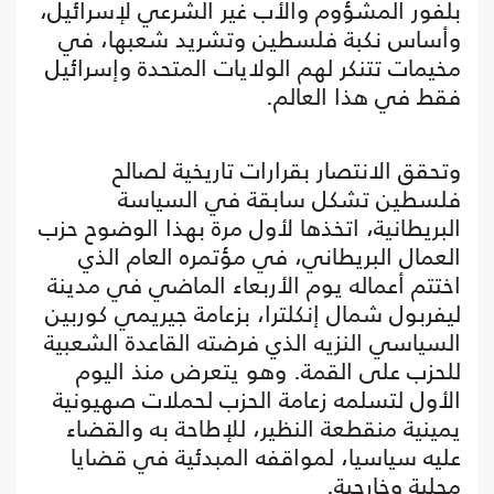
بلفور المشؤوم والأب غير الشرعي لإسرائيل،
وأساس نكبة فلسطين وتشريد شعبها، في
مخيمات تتنكر لهم الولايات المتحدة وإسرائيل
فقط في هذا العالم.
وتحقق الانتصار بقرارات تاريخية لصالح
فلسطين تشكل سابقة في السياسة
البريطانية، اتخذها لأول مرة بهذا الوضوح حزب
العمال البريطاني، في مؤتمره العام الذي
اختتم أعماله يوم الأربعاء الماضي في مدينة
ليفربول شمال إنكلترا، بزعامة جيريمي كوربين
السياسي النزيه الذي فرضته القاعدة الشعبية
للحزب على القمة. وهو يتعرض منذ اليوم
الأول لتسلمه زعامة الحزب لحملات صهيونية
يمينية منقطعة النظير، للإطاحة به والقضاء
عليه سياسيا، لمواقفه المبدئية في قضايا
محلية وخارجية.