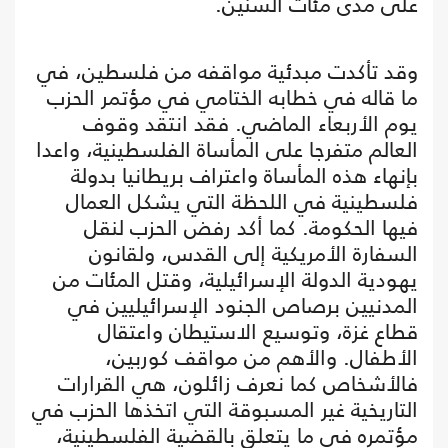
على مدى مئات السنين.
وقد تأكدت مبدئية مواقفه من فلسطين، في
ما قاله في خطابه الختامي في مؤتمر الحزب
يوم الأربعاء الماضي. فقد انتقد وقوف
العالم متفرجا على المأساة الفلسطينية، واعدا
بإنهاء هذه المأساة واعتراف بريطانيا بدولة
فلسطينية في اللحظة التي يشكل العمال
فيها الحكومة. كما أكد رفض الحزب لنقل
السفارة الأمريكية إلى القدس، ولقانون
يهودية الدولة الإسرائيلية، وقتل المئات من
المدنيين برصاص الجنود الإسرائيليين في
قطاع غزة، وتوسيع الاستيطان واعتقال
الأطفال. والأهم من مواقف كوربين،
فالأشخاص كما نعرف زائلون، هي القرارات
التاريخية غير المسبوقة التي اتخذها الحزب في
مؤتمره في ما يتعلق بالقضية الفلسطينية،