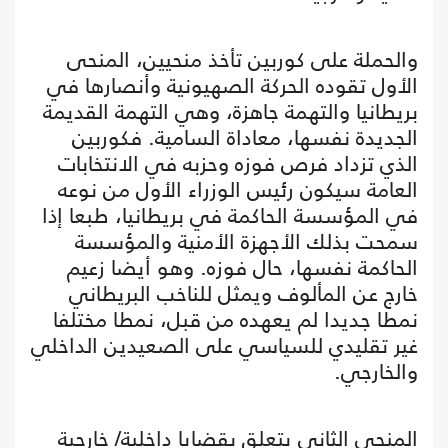
والحملة على كوربين تأخذ منحيين، المنحى
الأول تقوده الحركة الصهيونية وأنصارها في
بريطانيا والتهمة جاهزة، وهي التهمة القديمة
الجديدة نفسها، معاداة السامية. فكوربين
الذي تزداد فرص فوزه وحزبه في الانتخابات
العامة سيكون رئيس الوزراء الأول من نوعه
في المؤسسة الحاكمة في بريطانيا، طبعا إذا
سمحت بذلك الأجهزة الأمنية والمؤسسة
الحاكمة نفسها، حال فوزه. وهو أيضا زعيم
خارج عن المألوف ويمثل للناخب البريطاني
نمطا جديدا لم يعهده من قبل، نمطا مختلفا
غير تقليدي للسياسي على الصعيدين الداخلي
والخارجي.
المنحى الثاني يتعلق بقضايا داخلية/ خارجية