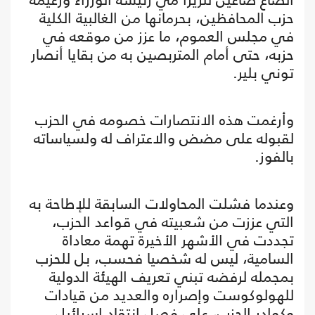
حزب المحافظين، بحرمانها من الغالبية الكلية
في مجلس العموم، ما عزز من موقعه في
حزبه، حتى أمام المتربصين به من بقايا أنصار
توني بلير.
وأرغمت هذه الانتصارات خصومه في الحزب
لقبوله على مضض والاعتراف له ولسياساته
بالفوز.
وعندما فشلت المحاولات السابقة للإطاحة به
التي عززت من شعبيته في قواعد الحزب،
تجددت في الأشهر الأخيرة تهمة معاداة
السامية، ليس له شخصيا فحسب، بل للحزب
بمجمله لرفضه تبني تعريف الهيئة الدولية
للهولوكوست وإصراره والعديد من قيادات
وكوادر الحزب، على فصل انتقاد إسرائيل