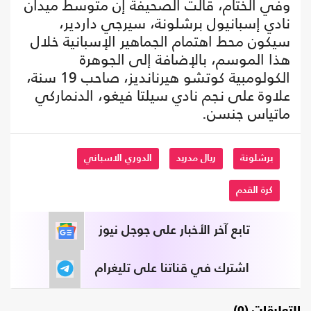
وفي الختام، قالت الصحيفة إن متوسط ميدان
نادي إسبانيول برشلونة، سيرجي داردير،
سيكون محط اهتمام الجماهير الإسبانية خلال
هذا الموسم، بالإضافة إلى الجوهرة
الكولومبية كوتشو هيرنانديز، صاحب 19 سنة،
علاوة على نجم نادي سيلتا فيغو، الدنماركي
ماتياس جنسن.
برشلونة
ريال مدريد
الدوري الاسباني
كرة القدم
تابع آخر الأخبار على جوجل نيوز
اشترك في قناتنا على تليغرام
التعليقات (0)