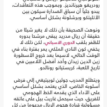
رودريغو هيرنانديز. وبموجب هذه التعاقدات،
يبدو جلياً أن سباق الصدارة سيكون بين
الأتليتكو وبرشلونة بشكل أساسي.
ونوهت الصحيفة بأن ذلك لا يغير شيئا من
حقيقة أن ريال مدريد يبقى مرشحا بدوره
للظفر بلقب
، لكن ذلك لا
الدوري الاسباني
يخفي كون النادي الملكي يمر بفترة بناء في
الوقت الحالي، لاسيما بعد خروج الأسطورة
زين الدين زيدان وأحد أفضل اللاعبين في
تاريخ اللعبة، كريستيانو رونالدو.
ويتطلع المدرب جولين لوبيتيغي إلى فرض
أسلوبه الخاص، الذي يعتمد بشكل أساسي
على الأداء الذي يقدمه الخط الهجومي
للفريق، حيث سيحمل غاريث بيل على عاتقه
مسؤولية قيادة هجوم الريال مدعوما من كل