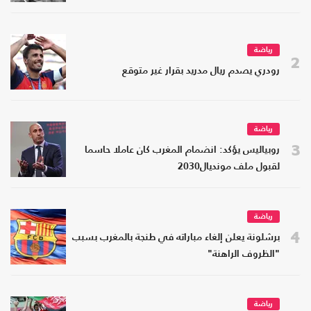
رياضة
2
رودري يصدم ريال مدريد بقرار غير متوقع
رياضة
3
روبياليس يؤكد: انضمام المغرب كان عاملا حاسما
لقبول ملف مونديال2030
رياضة
4
برشلونة يعلن إلغاء مباراته في طنجة بالمغرب بسبب
"الظروف الراهنة"
رياضة