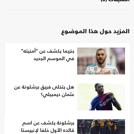
المزيد حول هذا الموضوع
بنزيما يكشف عن "أمنيته"
في الموسم الجديد
هل يتخلى فريق برشلونة عن
عثمان ديمبيلي؟
برشلونة يكشف عن اسم
قائده الأول خلفا لإنييستا