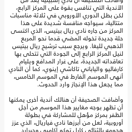
الأندية التي تنافس بقوة على المركز الرابع،
لكن بطل الدوري الأوروبي في ثلاثة مناسبات
متتالية، سيواجه منافسة شديدة على هذا
المركز من جاره نادي ريال بيتيس، الذي اكتسى
حلة جديدة تخوله المضي قدما نحو المربع
الذهبي لليغا. ويرجع سبب ترشيح ريال بيتيس
لنيل المركز الرابع إلى الجودة التي تتحلى بها
تعاقداته الجديدة، على غرار المدافع ويليام
كارفاليو والياباني تاكاشي إينوي، كما أن النادي
أنهى الموسم الفارط في الموسم الخامس،
مما يجعل هذا الإنجاز وارد الحدوث.
وأضافت الصحيفة أن هنالك أندية أخرى يمكنها
أن تظهر بوجه مغايير هذا الموسم من أجل
الظفر بمركز مؤهل للمشاركة في بطولة
أوروبية، لعل من أبرزها نادي فياريال، الذي عزز
هجومه بالثنائي كارل توكو إكامبي وجيرارد