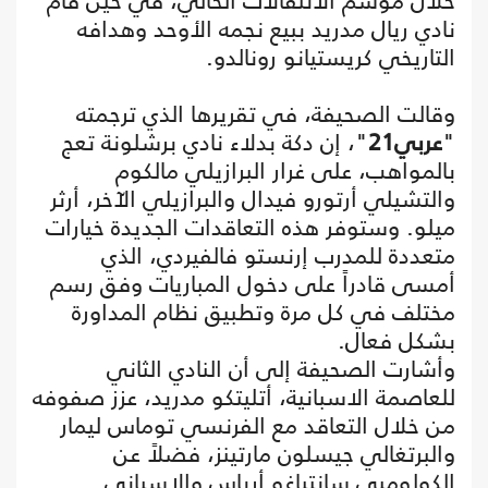
خلال موسم الانتقالات الحالي، في حين قام
نادي ريال مدريد ببيع نجمه الأوحد وهدافه
التاريخي كريستيانو رونالدو.
وقالت الصحيفة، في تقريرها الذي ترجمته
"
عربي21
"، إن دكة بدلاء نادي برشلونة تعج
بالمواهب، على غرار البرازيلي مالكوم
والتشيلي أرتورو فيدال والبرازيلي الآخر، أرثر
ميلو. وستوفر هذه التعاقدات الجديدة خيارات
متعددة للمدرب إرنستو فالفيردي، الذي
أمسى قادراً على دخول المباريات وفق رسم
مختلف في كل مرة وتطبيق نظام المداورة
بشكل فعال.
وأشارت الصحيفة إلى أن النادي الثاني
للعاصمة الاسبانية، أتليتكو مدريد، عزز صفوفه
من خلال التعاقد مع الفرنسي توماس ليمار
والبرتغالي جيسلون مارتينز، فضلاً عن
الكولومبي سانتياغو أرياس والاسباني