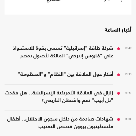
أخبار الساعة
19:49
شركة طاقة "إسرائيلية" تسعى بقوة للاستحواذ
على "فاروس إنيرجي" المالكة لأصول بمصر
19:33
أفكار حول العلاقة بين "النظام" و"المنظومة"
18:47
زلزال في العلاقة الأمريكية الإسرائيلية.. هل فقدت
"تل أبيب" دعم واشنطن التاريخي؟
16:53
شهادات صادمة من داخل سجون الاحتلال.. أطفال
فلسطينيون يروون قصص التعذيب