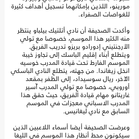
مورينو، اللذين بإمكانهما تسجيل أهداف كثيرة
للغواصات الصفراء.
وأكدت الصحيفة أن نادي أتلتيك بيلباو ينتظر
منه الكثير هذا الموسم، خصوصا مع تولي
الأرجنتيني إدورادو بريزو تدريب الفريق.
ويتطلع أبناء إقليم الباسك إلى تجاوز خيبة
الموسم الفارط تحت قيادة المدرب خوسيه
انخل زيغاندا. من جهته، يتطلع النادي الباسكي
الآخر، ريال سوسيداد، إلى الظفر بمقعد
أوروبي، خصوصا مع تولي المدرب آسير
غاريتانو مهام قيادة الفريق، حيث حقق هذا
المدرب الاسباني معجزات في الموسم
السابق مع نادي ليغانيس.
وعرضت الصحيفة أيضا أسماء اللاعبين الذين
سيكونون محط أنظار هذا الموسم في الليغا