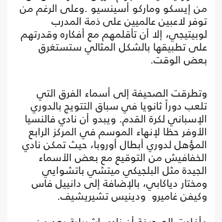
من إيسكو وماركو أسينسيو .وعلى الرغم من
توفر لاعبين عالميين على ذمة المدرب
لوبيتيجي، إلا أن تأقلمهم مع أفكاره وقدرتهم
على تطبيقها بالشكل المثالي ستستغرق
بعض الوقت.
وتطرقت الصحيفة إلى أسماء الفرق التي
تلعب دوراً ثانويا في سباق التتويج بالدوري
الإسباني لكرة القدم. ويبدو أن نادي فالنسيا
الأوفر حظا لإنهاء الموسم في المركز الرابع
المؤهل لدوري أبطال أوروبا، حيث تمكن نادي
الخفافيش من التوقيع مع بعض الأسماء
الجيدة مثل البلجيكي ميتشي باتشوايي
ومختار دياكابي، بالإضافة إلى دانييل فاس
وكيفن غاميرو ودينيس تشيريشيف.
وأفادت الصحيفة أن نادي إشبيلية يعد من