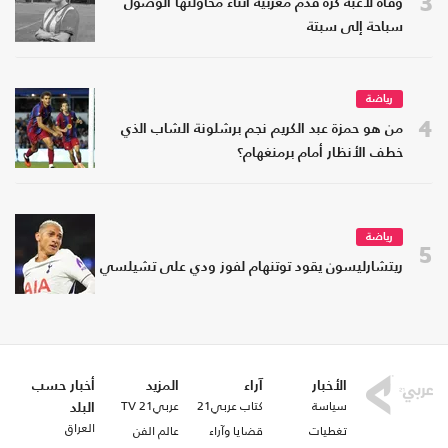
3
وفاة لاعبة كرة قدم مغربية أثناء محاولتها الوصول
سباحة إلى سبتة
رياضة
4
من هو حمزة عبد الكريم نجم برشلونة الشاب الذي
خطف الأنظار أمام برمنغهام؟
رياضة
5
ريتشارليسون يقود توتنهام لفوز ودي على تشيلسي
الأخبار
آراء
المزيد
أخبار حسب
سياسة
كتاب عربي21
عربي21 TV
البلد
العراق
تغطيات
قضايا وآراء
عالم الفن