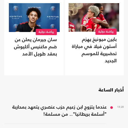
رياضة دولية
رياضة دولية
بايرن ميونيخ يهزم
سان جيرمان يعلن عن
أستون فيلا في مباراة
ضم ماغنيس أكليوش
تحضيرية للموسم
بعقد طويل الأمد
الجديد
أخبار الساعة
13:20
عندما يتزوج ابن زعيم حزب عنصري يتعهد بمحاربة
"أسلمة بريطانيا".. من مسلمة!