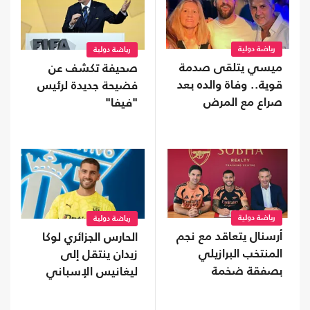
رياضة دولية
رياضة دولية
ميسي يتلقى صدمة
صحيفة تكشف عن
قوية.. وفاة والده بعد
فضيحة جديدة لرئيس
صراع مع المرض
"فيفا"
رياضة دولية
رياضة دولية
أرسنال يتعاقد مع نجم
الحارس الجزائري لوكا
المنتخب البرازيلي
زيدان ينتقل إلى
بصفقة ضخمة
ليغانيس الإسباني