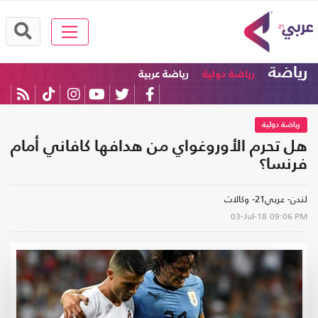
رياضة
رياضة دولية
رياضة عربية
رياضة دولية
هل تحرم الأوروغواي من هدافها كافاني أمام
فرنسا؟
لندن- عربي21- وكالات
03-Jul-18
09:06 PM