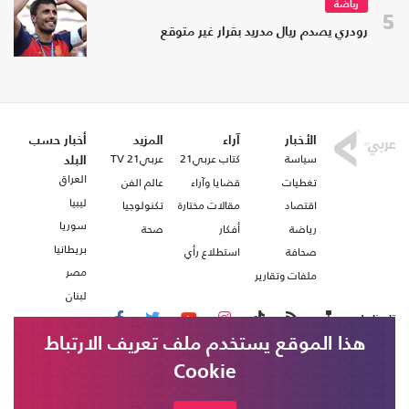
رياضة
5
رودري يصدم ريال مدريد بقرار غير متوقع
الأخبار
آراء
المزيد
أخبار حسب
سياسة
كتاب عربي21
عربي21 TV
البلد
العراق
تغطيات
قضايا وآراء
عالم الفن
ليبيا
اقتصاد
مقالات مختارة
تكنولوجيا
سوريا
رياضة
أفكار
صحة
بريطانيا
صحافة
استطلاع رأي
مصر
ملفات وتقارير
لبنان
تابعنا على
هذا الموقع يستخدم ملف تعريف الارتباط
Cookie
من نحن
اتصل بنا