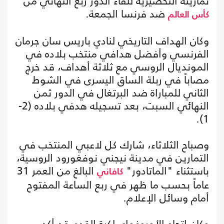
تمارينه التحضيرية للقاء الدور ربع النهائي من
ضد فرنسا الجمعة.
كأس العالم
وكان الهداف التاريخي لنادي باريس سان جرمان
الفرنسي وأفضل هدافي منتخب بلاده في
المونديال الروسي مع ثلاثة أهداف، قد خرج
مصاباً في ربلة الساق اليسرى في الشوط
الثاني للمباراة ضد البرتغال في الدور ثمن
النهائي السبت، بعد تسجيله هدفي بلاده (2-
1).
وصباح الثلاثاء، شارك كل لاعبي المنتخب في
التمارين في مدينة نيجني نوفغورود الروسية،
باستثناء "الماتادور"
البالغ من العمر 31
كافاني
عاماً بحسب ما ظهر في ربع الساعة المفتوح
أمام وسائل الإعلام.
وكان اتحاد الأوروغواي لكرة القدم قد أكد