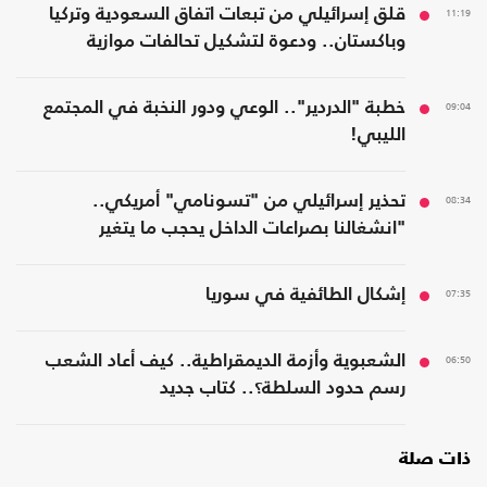
11:19
قلق إسرائيلي من تبعات اتفاق السعودية وتركيا
وباكستان.. ودعوة لتشكيل تحالفات موازية
09:04
خطبة "الدردير".. الوعي ودور النخبة في المجتمع
الليبي!
08:34
تحذير إسرائيلي من "تسونامي" أمريكي..
"انشغالنا بصراعات الداخل يحجب ما يتغير
بواشنطن"
07:35
إشكال الطائفية في سوريا
06:50
الشعبوية وأزمة الديمقراطية.. كيف أعاد الشعب
رسم حدود السلطة؟.. كتاب جديد
ذات صلة