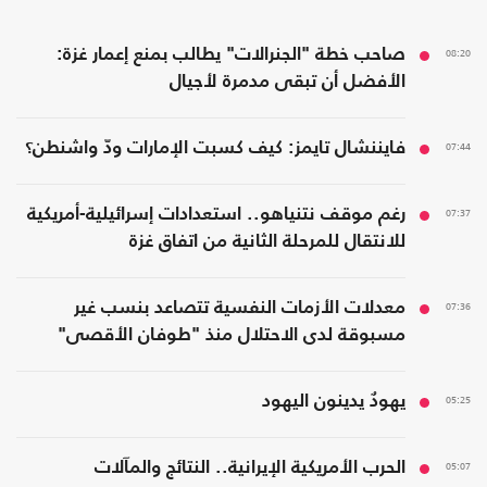
08:20
صاحب خطة "الجنرالات" يطالب بمنع إعمار غزة:
الأفضل أن تبقى مدمرة لأجيال
07:44
فايننشال تايمز: كيف كسبت الإمارات ودّ واشنطن؟
07:37
رغم موقف نتنياهو.. استعدادات إسرائيلية-أمريكية
للانتقال للمرحلة الثانية من اتفاق غزة
07:36
معدلات الأزمات النفسية تتصاعد بنسب غير
مسبوقة لدى الاحتلال منذ "طوفان الأقصى"
05:25
يهودٌ يدينون اليهود
05:07
الحرب الأمريكية الإيرانية.. النتائج والمآلات