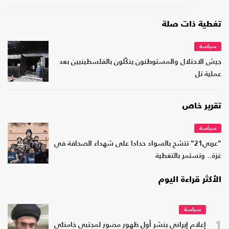
تغطية ذات صلة
سياسة
جيش الاحتلال والمستوطنون ينكّلون بالفلسطينيين بعد
عملية تل
تقرير خاص
سياسة
"عربي21" تتشح بالسواد حدادا على شهداء الصحافة في
غزة.. وتستمر بالتغطية
الأكثر قراءة اليوم
سياسة
1
إعلام إيراني ينشر أول ظهور مصور لمجتبى خامنئي