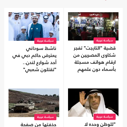
سياسة عربية
سياسة عربية
قضية "التارجت" تفجر
ناشط سوداني
شكاوى المصريين من
يعترض حاكم دبي في
ارقام هواتف مسجلة
أحد شوارع لندن..
بأسماء دون علمهم
"تقتلون شعبي"
(شاهد)
سياسة عربية
سياسة عربية
"للوطن وحده لا
حذفتها من صفحة