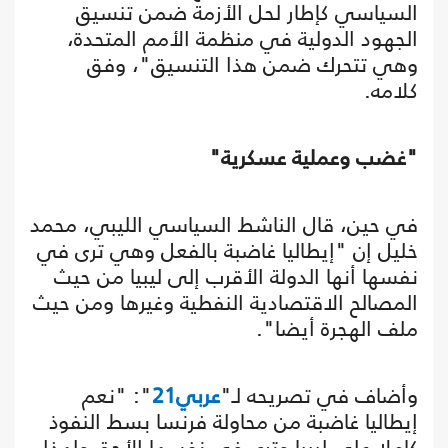
السياسي كإطار لحل الأزمة ضمن تنسيق
الجهود الدولية في منظمة الأمم المتحدة،
وهي تتحرك ضمن هذا التنسيق"، وفق
كلامه.
"غضب وعملية عسكرية"
في حين، قال الناشط السياسي الليبي، محمد
خليل إن "إيطاليا غاضبة بالفعل وهي ترى في
نفسها أنها الدولة الأقرب إلى ليبيا من حيث
المصالح الاقتصادية النفطية وغيرها ومن حيث
ملف الهجرة أيضا".
وأضاف في تصريحه لـ"
عربي21
": "نعم
إيطاليا غاضبة من محاولة فرنسا بسط النفوذ
كاملا على ليبيا وترى في نفسها الأحق ولهذا