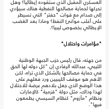
العسكري المقبل الذي ستقوده إيطاليا؟ وهل
تحركها لحماية مصالحها النفطية هناك سيؤدي
إلى صدام مع قوات "حفتر" التي تسيطر
على أغلب موانئ النفط؟ وماذا بعد الغضب
الإيطالي بخصوص ليبيا؟.
"مؤامرات واحتلال"
من جهته، قال رئيس حزب الجبهة الوطنية
الليبي، عبدالله الرفادي إن "كل دوله لها الحق
في حماية مصالحها بالشكل الذي تراه، لكن
الأهم هو موقف الليبيين ورد فعلهم على
هذا الوضع الذي جعل بلادهم عرضة للاحتلال
لهذا وذاك، مثل دولة "قزمية" كالإمارات
ونظام "مأزوم" كنظام السيسي يطمعون
فيها".