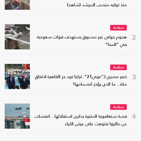
منذ توليه منصب المرشد (شاهد)
سياسة
2
هجوم حوثي غير مسبوق يستهدف قوات سعودية
في "المخا"
سياسة
3
خبير مصري لـ"عربي21": تركيا تريد جر القاهرة لاتفاق
مكة.. ما الذي يؤخر انضمامها؟
سياسة
4
قصة سنغافورة المثيرة بذكرى استقلالها.. انفصلت
عن ماليزيا فتربعت على عرش الثراء