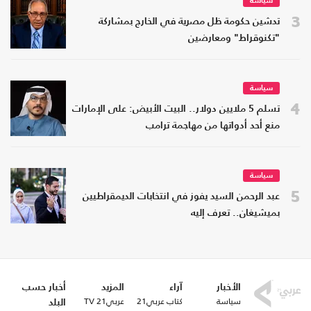
سياسة
3
تدشين حكومة ظل مصرية في الخارج بمشاركة
"تكنوقراط" ومعارضين
سياسة
4
تسلم 5 ملايين دولار.. البيت الأبيض: على الإمارات
منع أحد أدواتها من مهاجمة ترامب
سياسة
5
عبد الرحمن السيد يفوز في انتخابات الديمقراطيين
بميشيغان.. تعرف إليه
الأخبار
آراء
المزيد
أخبار حسب
سياسة
كتاب عربي21
عربي21 TV
البلد