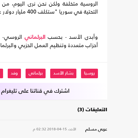
الروسية متخلفة ولكن نحن نرى اليوم، من 
التحتية في سوريا "ستكلف 400 مليار دولار على الأقل، ويلزم لهذا وقت من 10 إلى 15 عاما".
وأبدى الأسد - بحسب
الروسي- اه
البرلماني
أحزاب متعددة وتنظيم العمل الحزبي والبرل
روسيا
بشار الأسد
برلماني
وفد
اشترك في قناتنا على تليغرام
التعليقات (3)
الأحد، 15-04-2018
02:32 م
عربي مسلم