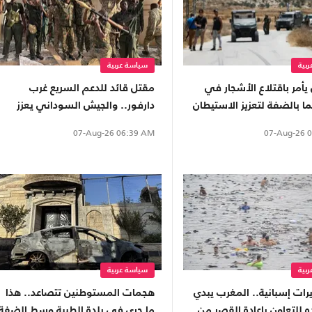
بية
سياسة عربية
 يأمر باقتلاع الأشجار في
مقتل قائد للدعم السريع غرب
دارفور.. والجيش السوداني يعزز
قواته غرب كردفان
07-Aug-26
0
07-Aug-26
06:39 AM
بية
سياسة عربية
رات إسبانية.. المغرب يبدي
هجمات المستوطنين تتصاعد.. هذا
 للتعاون بإعادة القصر من
ما جرى في بلدة الطيبة وسط الضفة