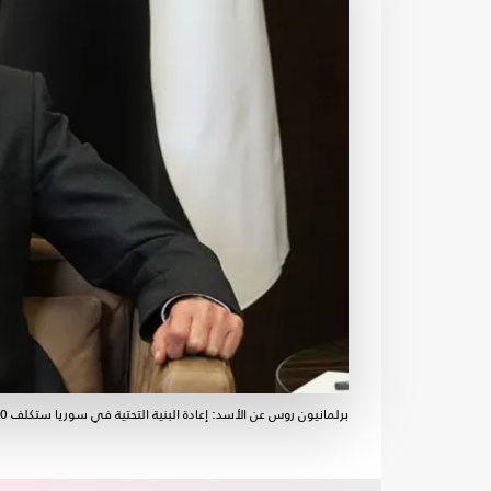
برلمانيون روس عن الأسد: إعادة البنية التحتية في سوريا ستكلف 400 مليار دولار على الأقل- سبوتنيك