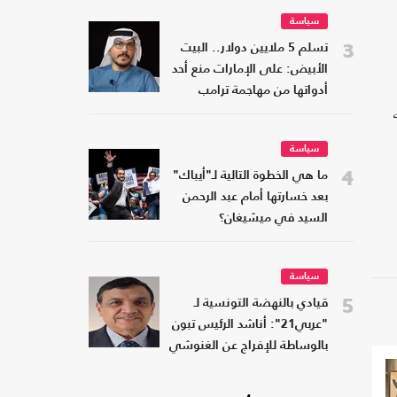
سياسة
3
تسلم 5 ملايين دولار.. البيت
الأبيض: على الإمارات منع أحد
أدواتها من مهاجمة ترامب
سياسة
4
ما هي الخطوة التالية لـ"أيباك"
بعد خسارتها أمام عبد الرحمن
السيد في ميشيغان؟
سياسة
5
قيادي بالنهضة التونسية لـ
"عربي21": أناشد الرئيس تبون
بالوساطة للإفراج عن الغنوشي