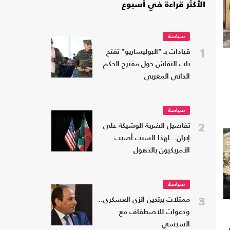
الأكثر قراءة في أسبوع
سياسة
1
قيادات بـ "البوليساريو" تفتح
باب النقاش حول مقترح الحكم
الذاتي المغربي
سياسة
2
تفاصيل الضربة الوشيكة على
إيران.. لهذا السبب أصيب
الأمريكيون بالذهول
سياسة
3
ممثلات يرتدين الزي العسكري..
ودعوات للاصطفاف مع
السيسي