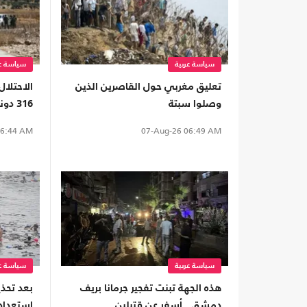
سياسة عربية
سياسة عر
تعليق مغربي حول القاصرين الذين
الاحتلال
وصلوا سبتة
316 دونما بالضفة لتعزيز الاستيطان
6:44 AM
07-Aug-26
06:49 AM
سياسة عربية
سياسة عر
هذه الجهة تبنت تفجير جرمانا بريف
بعد تحذي
دمشق.. أسفر عن قتيلين
استعداده