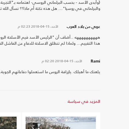
(وأبدى الأسد - بحسب البرلماني الروسي- اهتمامه بـ"التجربة
والبرلماني في روسيا"... هل هذه نكتة أم ماذا؟؟ نسأل الله
الأحد، 15-04-2018
02:23 م
عربي من بلاد العرب
ههههههههههه ..أضاف أن "الرئيس الأسد قيم الأسلحة الروسية 
هذا التقييم... ولماذا لم تنطلق الاسلحة للدفاع عن الفاشل الق
الأحد، 15-04-2018
02:20 م
Rami
يلعنك ما أهبلك .يازرافة الروس ما استعملوا دفاعاتهم الج
المزيد في سياسة