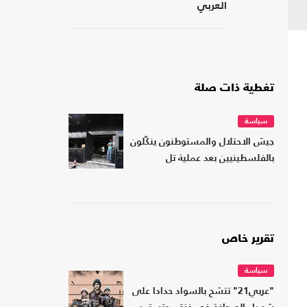
العربي
تغطية ذات صلة
سياسة
جيش الاحتلال والمستوطنون ينكّلون
بالفلسطينيين بعد عملية تل
تقرير خاص
سياسة
"عربي21" تتشح بالسواد حدادا على