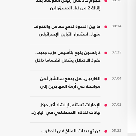
08:16
هجوم حاد على رئيس الموساد بعد
إقالة 2 من كبار المسؤولين
08:14
ما بين الدعوة لدمج حماس والتخوف
منها.. استمرار التباين الإسرائيلي
بشأن اتفاق غزة
07:25
كارلسون يلوح بتأسيس حزب جديد..
نفوذ الاحتلال يشعل انقساما داخل
اليمين الأمريكي
07:04
الغارديان: هل يدفع سانشيز ثمن
مواقفه في أزمة المهاجرين إلى
سبتة؟
07:02
الإمارات تستثمر لإنشاء أكبر مركز
بيانات للذكاء الاصطناعي في اليابان..
كم بلغت تكلفته؟
05:22
عن تهديدات المناخ في المغرب