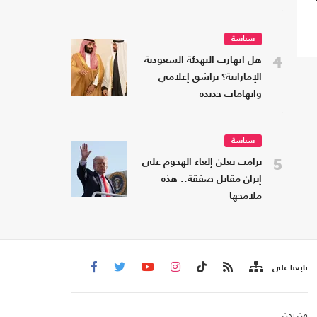
سياسة
4
هل انهارت التهدئة السعودية
الإماراتية؟ تراشق إعلامي
واتهامات جديدة
سياسة
5
ترامب يعلن إلغاء الهجوم على
إيران مقابل صفقة.. هذه
ملامحها
تابعنا على
من نحن