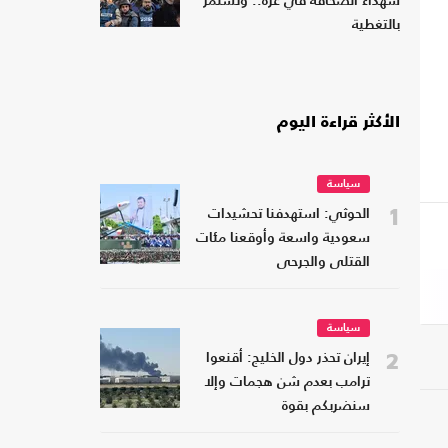
شهداء الصحافة في غزة.. وتستمر
بالتغطية
الأكثر قراءة اليوم
سياسة
1
الحوثي: استهدفنا تحشيدات
سعودية واسعة وأوقعنا مئات
القتلى والجرحى
سياسة
2
إيران تحذر دول الخليج: أقنعوا
ترامب بعدم شن هجمات وإلا
سنضربكم بقوة