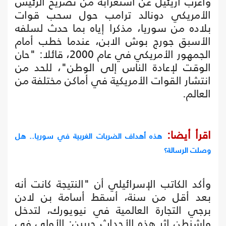
وأعرب آريئيل عن استغرابه من تصريح الرئيس
الأمريكي دونالد ترامب حول سحب قوات
بلاده من سوريا، مذكرا إياه بما حدث لسلفه
الأسبق جورج بوش الابن، عندما خطب أمام
الجمهور الأمريكي في عام 2000، قائلا: "حان
الوقت لإعادة الناس إلى الوطن"، للحد من
انتشار القوات الأمريكية في أماكن مختلفة من
العالم.
اقرأ أيضا:
هذه أهداف الضربات الغربية في سوريا.. هل
وصلت الرسالة؟
وأكد الكاتب الإسرائيلي أن "النتيجة كانت أنه
بعد أقل من سنة، أسقط أسامة بن لادن
برجي التجارة العالمية في نيويورك، لتدخل
واشنطن إثر هذه الأحداث حربين: الأولى في