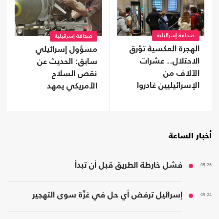
صحافة إسرائيلية
صحافة إسرائيلية
الهجرة العكسية تؤرق
مسؤول إسرائيلي
الاحتلال.. عشرات
سابق: الحديث عن
الآلاف من
نقص السلاح
الإسرائيليين غادروا
الأمريكي يمهد
دون عودة
للتفاوض مع إيران
أخبار الساعة
05:26
فشل خارطة الطريق قبل أن تبدأ
05:24
إسرائيل ترفض أي حل في غزّة سوى التهجير