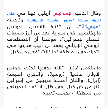
وقال الكاتب
آريئيل كهنا في
مقال
الإسرائيلي
وترجمته
نشرته صحيفة "ميكور ريشون" الإسرائيلية
"
عربي21
"، إن "كثرة اللاعبين الدوليين
والإقليميين في سوريا، يعد من أبرز مسببات
الصداع لإسرائيل"، موضحا أن الاصطفاف
الروسي الإيراني يفقد تل أبيب قدرتها على
التحرك في المنطقة كما كانت تفعل من قبل.
واستكمل قائلا: "لأنه يجعلها تحتك بقوتين
الأولى عالمية (روسيا)، والأخرى إقليمية
(إيران)، واللتان أصبحتا قريبتين من إسرائيل
أكثر من ذي قبل، في ظل الانكفاء الأمريكي
من المنطقة"، بحسب تعبيره.