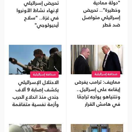
"دولة معادية
تحريض إسرائيلي
وخطيرة".. تحريض
لإنهاء نشاط الأونروا
إسرائيلي متواصل
في غزة.. "سلاح
ضد قطر
أيديولوجي"
صحافة إسرائيلية
صحافة إسرائيلية
معاريف: ترامب يفرض
الاحتلال الإسرائيلي
إيقاعه على إسرائيل..
يكشف إصابة 9 آلاف
ونتنياهو يواجه تراجعًا
جندي منذ اندلاع الحرب
في هامش القرار
وأزمة نفسية متفاقمة