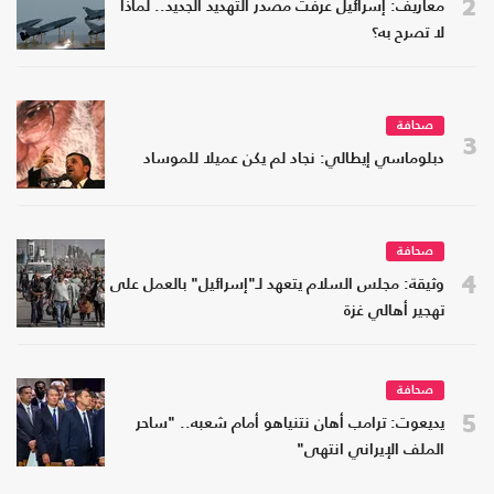
2
معاريف: إسرائيل عرفت مصدر التهديد الجديد.. لماذا
لا تصرح به؟
صحافة
3
دبلوماسي إيطالي: نجاد لم يكن عميلا للموساد
صحافة
4
وثيقة: مجلس السلام يتعهد لـ"إسرائيل" بالعمل على
تهجير أهالي غزة
صحافة
5
يديعوت: ترامب أهان نتنياهو أمام شعبه.. "ساحر
الملف الإيراني انتهى"