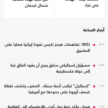
في غزة
شمال كردفان
أخبار الساعة
00:13
WSJ: تفاهمات هرمز تكرس نفوذا إيرانيا فعليا على
المضيق
22:45
مسؤول إسرائيلي سابق يرجح أن يقود اتفاق غزة
إلى دولة فلسطينية
21:22
"إسرائيل" تراقب أزمة سبتة.. المغرب يكشف نقطة
ضعف أوروبا على حدودها مع أفريقيا
21:20
فيدان يؤكد رغبة دول أخرى بالانضمام إلى اتفاقية