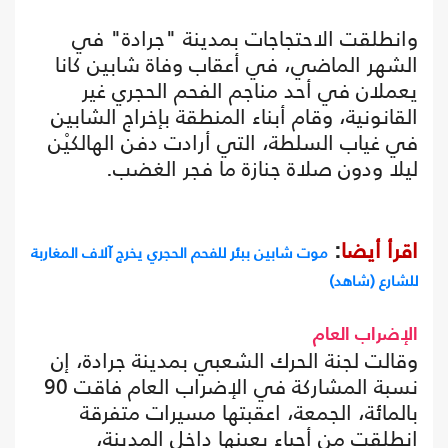
وانطلقت الاحتجاجات بمدينة "جرادة" في
الشهر الماضي، في أعقاب وفاة شابين كانا
يعملان في أحد مناجم الفحم الحجري غير
القانونية، وقام أبناء المنطقة بإخراج الشابين
في غياب السلطة، التي أرادت دفن الهالكيْن
ليلا ودون صلاة جنازة ما فجر الغضب.
اقرأ أيضا
:
موت شابين ببئر للفحم الحجري يخرج آلاف المغاربة
للشارع (شاهد)
الإضراب العام
وقالت لجنة الحرك الشعبي بمدينة جرادة، إن
نسبة المشاركة في الإضراب العام فاقت 90
بالمائة، الجمعة، اعقبتها مسيرات متفرقة
انطلقت من أحياء بعينها داخل المدينة،