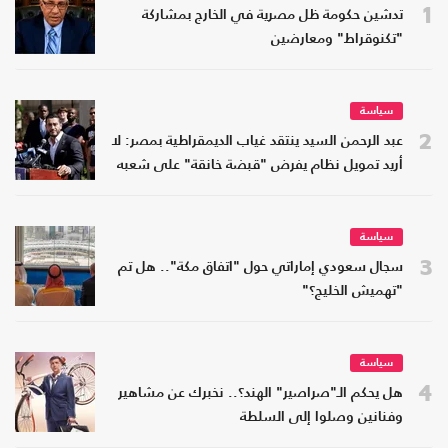
1
تدشين حكومة ظل مصرية في الخارج بمشاركة
"تكنوقراط" ومعارضين
سياسة
2
عبد الرحمن السيد ينتقد غياب الديمقراطية بمصر: لا
أريد تمويل نظام يفرض "قبضة خانقة" على شعبه
سياسة
3
سجال سعودي إماراتي حول "اتفاق مكة".. هل تم
"تهميش الخليج؟"
سياسة
4
هل يحكم الـ"صراصير" الهند؟.. نخبرك عن مشاهير
وفنانين وصلوا إلى السلطة