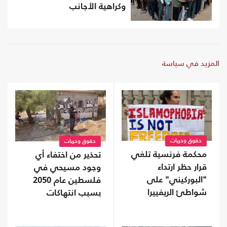
وكراهية الأجانب
المزيد في سياسة
حقوق وحريات
حقوق وحريات
محكمة فرنسية تلغي
تحذير من اختفاء أي
قرار حظر ارتداء
وجود مسيحي في
"البوركيني" على
فلسطين عام 2050
شواطئ الريفييرا
بسبب انتهاكات
الاحتلال