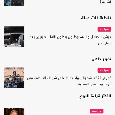
(شاهد)
تغطية ذات صلة
سياسة
جيش الاحتلال والمستوطنون ينكّلون بالفلسطينيين بعد
عملية تل
تقرير خاص
سياسة
"عربي21" تتشح بالسواد حدادا على شهداء الصحافة في
غزة.. وتستمر بالتغطية
الأكثر قراءة اليوم
سياسة