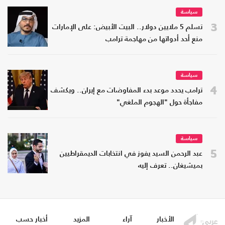
سياسة
3
تسلم 5 ملايين دولار.. البيت الأبيض: على الإمارات
منع أحد أدواتها من مهاجمة ترامب
سياسة
4
ترامب يحدد موعد بدء المفاوضات مع إيران.. ويكشف
مفاجأة حول "الهجوم الملغي"
سياسة
5
عبد الرحمن السيد يفوز في انتخابات الديمقراطيين
بميشيغان.. تعرف إليه
الأخبار
آراء
المزيد
أخبار حسب