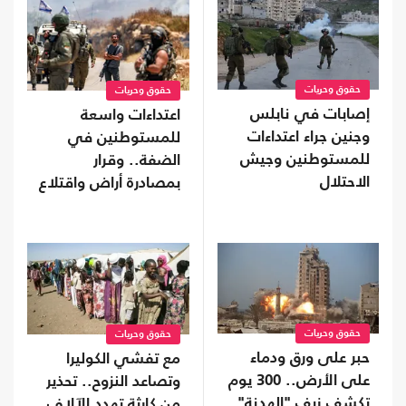
حقوق وحريات
حقوق وحريات
إصابات في نابلس
اعتداءات واسعة
وجنين جراء اعتداءات
للمستوطنين في
للمستوطنين وجيش
الضفة.. وقرار
الاحتلال
بمصادرة أراض واقتلاع
آلاف الأشجار
حقوق وحريات
حقوق وحريات
حبر على ورق ودماء
مع تفشي الكوليرا
على الأرض.. 300 يوم
وتصاعد النزوح.. تحذير
تكشف زيف "الهدنة"
من كارثة تهدد الآلاف