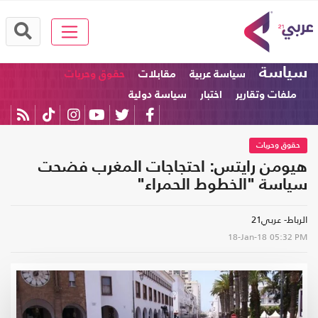
سياسة
سياسة عربية
مقابلات
حقوق وحريات
ملفات وتقارير
اختبار
سياسة دولية
حقوق وحريات
هيومن رايتس: احتجاجات المغرب فضحت
سياسة "الخطوط الحمراء"
الرباط- عربي21
18-Jan-18
05:32 PM