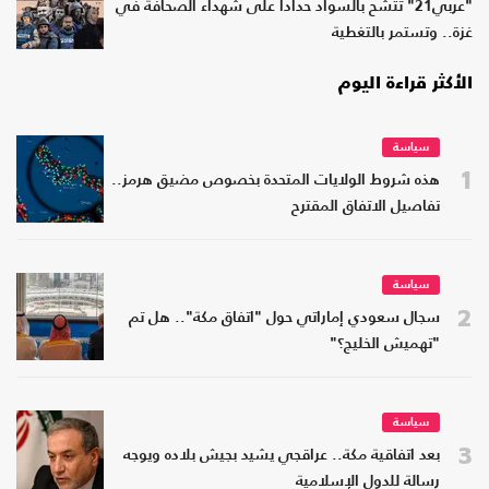
"عربي21" تتشح بالسواد حدادا على شهداء الصحافة في
غزة.. وتستمر بالتغطية
الأكثر قراءة اليوم
سياسة
1
هذه شروط الولايات المتحدة بخصوص مضيق هرمز..
تفاصيل الاتفاق المقترح
سياسة
2
سجال سعودي إماراتي حول "اتفاق مكة".. هل تم
"تهميش الخليج؟"
سياسة
3
بعد اتفاقية مكة.. عراقجي يشيد بجيش بلاده ويوجه
رسالة للدول الإسلامية