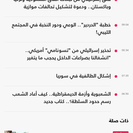
وباكستان.. ودعوة لتشكيل تحالفات موازية
09:04
خطبة "الدردير".. الوعي ودور النخبة في المجتمع
الليبي!
08:34
تحذير إسرائيلي من "تسونامي" أمريكي..
"انشغالنا بصراعات الداخل يحجب ما يتغير
بواشنطن"
07:35
إشكال الطائفية في سوريا
06:50
الشعبوية وأزمة الديمقراطية.. كيف أعاد الشعب
رسم حدود السلطة؟.. كتاب جديد
ذات صلة