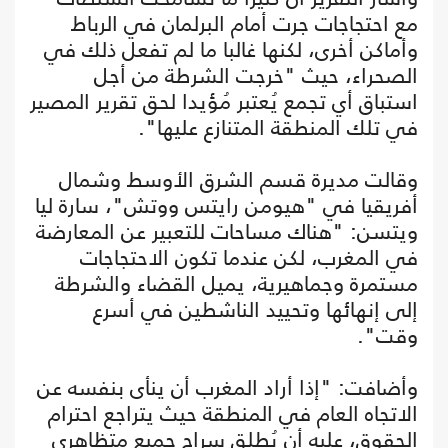
مع احتجاجات جرت أمام البرلمان في الرباط
وأماكن أخرى، لكنها غالبا ما لم تفعل ذلك في
الصحراء، حيث "خرجت الشرطة من أجل
استباق أي تجمع يُعتبر مُؤيدا لحق تقرير المصير
في تلك المنطقة المتنازع عليها".
وقالت مديرة قسم الشرق الأوسط وشمال
أفريقيا في "هيومن رايتس ووتش"، سارة ليا
ويتسن: "هناك مساحات للتعبير عن المعارضة
في المغرب، لكن عندما تكون الاحتجاجات
مستمرة وجماهيرية، يميل القضاء والشرطة
إلى إنهائها وتحييد الناشطين في أسرع
وقت".
وأضافت: "إذا أراد المغرب أن ينأى بنفسه عن
الاتجاه العام في المنطقة حيث يتراجع احترام
الحقوق، عليه أن يُطلق سراح جميع متظاهري