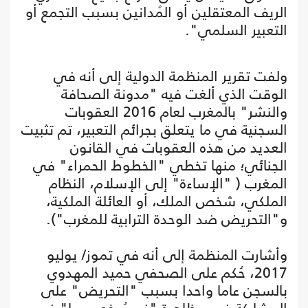
الريف المعتقلين أو المُدانين بسبب التجمع أو
التعبير السلمي".
ولفت تقرير المنظمة الدولية إلى أنه في
الوقت الذي ألغت فيه "مدونة الصحافة
والنشر" بالمغرب لعام 2016 العقوبات
السجنية في ما يتعلق بجرائم التعبير، تم تثبيت
العديد من هذه العقوبات في القانون
الجنائي؛ منها تخطي "الخطوط الحمراء" في
المغرب ( "الإساءة" إلى الإسلام، النظام
الملكي، شخص الملك، أو العائلة الملكية،
و"التحريض ضد الوحدة الترابية للمغرب").
وأشارت المنظمة إلى أنه في تموز/ يوليو
2017، حُكم على الصحفي حميد المهدوي
بالسجن عاما واحدا بسبب "التحريض" على