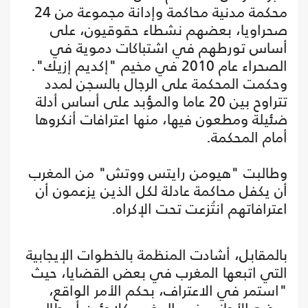
محكمة مدنية محاكمة وإدانة مجموعة من 24
صحراويا، بعضهم نشطاء حقوقيون، على
أساس تورطهم في اشتباكات دموية في
الصحراء عام 2010 في مخيم "إكديم إزيك".
وحكمت المحكمة على الرجال بالسجن لمدد
تتراوح بين 20 عاما والمؤبد على أساس أدلة
ضئيلة ومطعون فيها، منها اعترافات أنكروها
أمام المحكمة.
وطالبت "هيومن رايتس ووتش" من المغرب
أن يكفل محاكمة عادلة لكل الذين يزعمون أن
اعترافاتهم انتُزعت تحت الإكراه.
بالمقابل، أشادت المنظمة بالخطوات الإيجابية
التي اتبعها المغرب في بعض القضايا، حيث
"استمر في الاعتراف، بحكم الأمر الواقع،