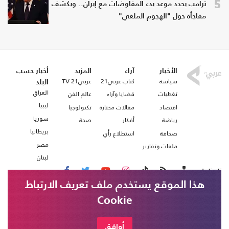
5
ترامب يحدد موعد بدء المفاوضات مع إيران.. ويكشف
مفاجأة حول "الهجوم الملغي"
الأخبار
آراء
المزيد
أخبار حسب
سياسة
كتاب عربي21
عربي21 TV
البلد
العراق
تغطيات
قضايا وآراء
عالم الفن
ليبيا
اقتصاد
مقالات مختارة
تكنولوجيا
سوريا
رياضة
أفكار
صحة
بريطانيا
صحافة
استطلاع رأي
مصر
ملفات وتقارير
لبنان
تابعنا على
هذا الموقع يستخدم ملف تعريف الارتباط
Cookie
من نحن
اتصل بنا
شروط الاستخدام
أوافق