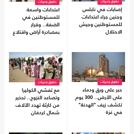
حقوق وحريات
حقوق وحريات
إصابات في نابلس
اعتداءات واسعة
وجنين جراء اعتداءات
للمستوطنين في
للمستوطنين وجيش
الضفة.. وقرار
الاحتلال
بمصادرة أراض واقتلاع
آلاف الأشجار
حقوق وحريات
حقوق وحريات
حبر على ورق ودماء
مع تفشي الكوليرا
على الأرض.. 300 يوم
وتصاعد النزوح.. تحذير
تكشف زيف "الهدنة"
من كارثة تهدد الآلاف
في غزة
شمال كردفان