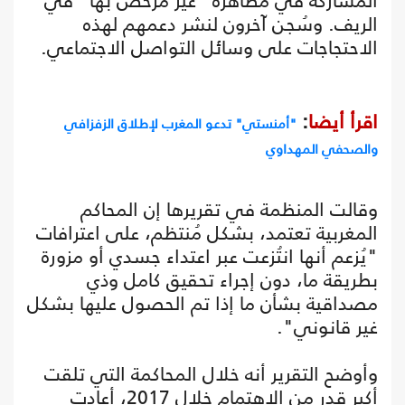
المشاركة في مظاهرة "غير مُرخص بها" في
الريف. وسُجن آخرون لنشر دعمهم لهذه
الاحتجاجات على وسائل التواصل الاجتماعي.
اقرأ أيضا
:
"أمنستي" تدعو المغرب لإطلاق الزفزافي
والصحفي المهداوي
وقالت المنظمة في تقريرها إن المحاكم
المغربية تعتمد، بشكل مُنتظم، على اعترافات
"يُزعم أنها انتُزعت عبر اعتداء جسدي أو مزورة
بطريقة ما، دون إجراء تحقيق كامل وذي
مصداقية بشأن ما إذا تم الحصول عليها بشكل
غير قانوني".
وأوضح التقرير أنه خلال المحاكمة التي تلقت
أكبر قدر من الاهتمام خلال 2017، أعادت