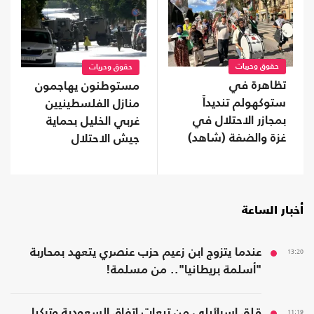
حقوق وحريات
حقوق وحريات
تظاهرة في
مستوطنون يهاجمون
ستوكهولم تنديداً
منازل الفلسطينيين
بمجازر الاحتلال في
غربي الخليل بحماية
غزة والضفة (شاهد)
جيش الاحتلال
أخبار الساعة
13:20
عندما يتزوج ابن زعيم حزب عنصري يتعهد بمحاربة
"أسلمة بريطانيا".. من مسلمة!
11:19
قلق إسرائيلي من تبعات اتفاق السعودية وتركيا