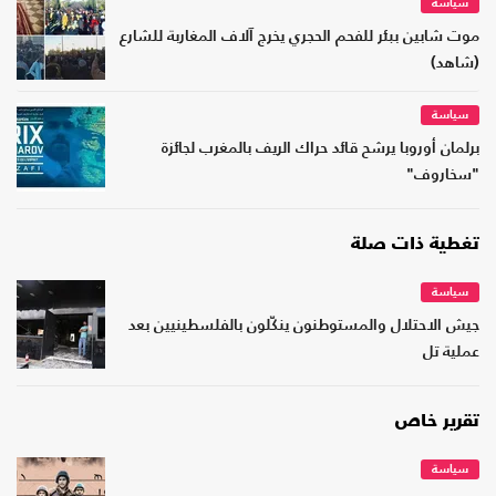
سياسة
موت شابين ببئر للفحم الحجري يخرج آلاف المغاربة للشارع
(شاهد)
سياسة
برلمان أوروبا يرشح قائد حراك الريف بالمغرب لجائزة
"سخاروف"
تغطية ذات صلة
سياسة
جيش الاحتلال والمستوطنون ينكّلون بالفلسطينيين بعد
عملية تل
تقرير خاص
سياسة