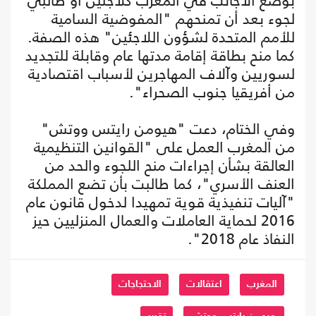
بوضع الأجانب في المغرب كلاجئين أو طالبي
لجوء بعد أن تمنحهم "المفوضية السامية
للأمم المتحدة لشؤون اللاجئين" هذه الصفة.
كما منح بطاقة إقامة مدتها عام وقابلة للتجديد
لسوريين وآلاف المهاجرين لأسباب اقتصادية
من أفريقيا جنوب الصحراء".
وفي الختام، دعت "هيومن رايتس ووتش"
من المغرب العمل على "القوانين التنظيمية
العالقة بشأن إجراءات منح اللجوء والحد من
العنف الأسري"، كما طالبت بأن تضع المملكة
"آليات تنفيذية قوية تمهيدا لدخول قانون عام
2016 لحماية العاملات والعمال المنزليين حيز
النفاذ عام 2018".
المغرب
اعتقالات
الاحتجاجات