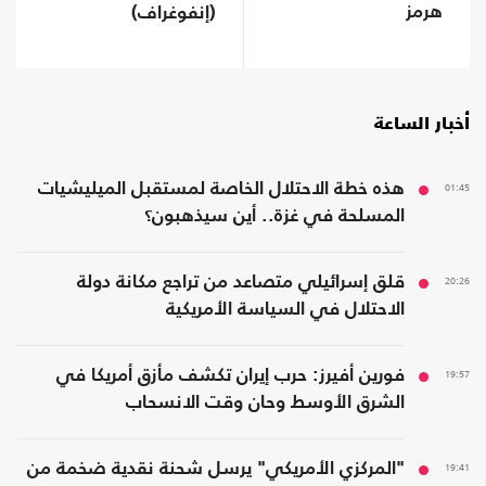
هرمز
(إنفوغراف)
أخبار الساعة
01:45
هذه خطة الاحتلال الخاصة لمستقبل الميليشيات
المسلحة في غزة.. أين سيذهبون؟
20:26
قلق إسرائيلي متصاعد من تراجع مكانة دولة
الاحتلال في السياسة الأمريكية
19:57
فورين أفيرز: حرب إيران تكشف مأزق أمريكا في
الشرق الأوسط وحان وقت الانسحاب
19:41
"المركزي الأمريكي" يرسل شحنة نقدية ضخمة من