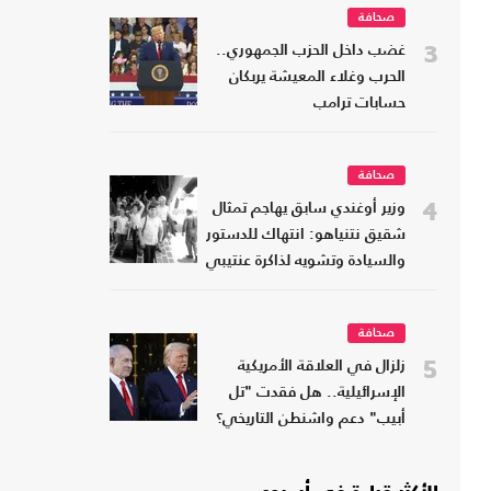
صحافة
3
غضب داخل الحزب الجمهوري..
الحرب وغلاء المعيشة يربكان
حسابات ترامب
صحافة
4
وزير أوغندي سابق يهاجم تمثال
شقيق نتنياهو: انتهاك للدستور
والسيادة وتشويه لذاكرة عنتيبي
صحافة
5
زلزال في العلاقة الأمريكية
الإسرائيلية.. هل فقدت "تل
أبيب" دعم واشنطن التاريخي؟