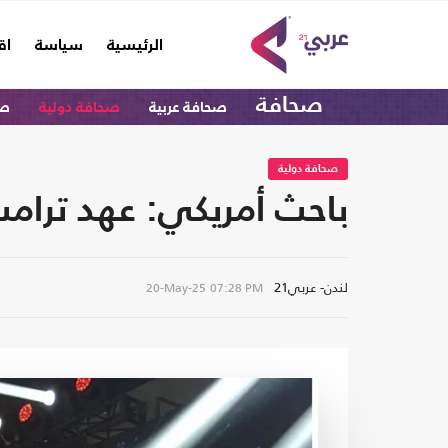
(current)
الرئيسية
سياسة
اق
صحافة
صحافة عربية
صحافة دولية
صح
صحافة دولية
باحث أمريكي: عهد ترا
لندن- عربي21
20-May-25
07:28 PM