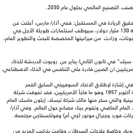
ى تحقيق الريادة في المستقبل: ففي آذار/ مارس، أعلنت عن
صندوق وطني لرأس المال الاستثماري بقيمة 138 مليار دولار، سيوظف استثمارات طويلة الأجل في
بوتات، وزادت من ميزانيتها المخصصة للبحث والتطوير العام،
سيك" في كانون الثاني/ يناير عن روبوت الدردشة للذكاء
مريكيين ان الصين قادرة على التنافس في الذكاء الاصطناعي.
 إشارة لإطلاق الاتحاد السوفييتي السابق القمر
الاصطناعي سبوتنيك 1 في 4 تشرين الأول/ أكتوبر 1957 وهو ما فاجأ الأمريكيين، فقد تفوقت شركة
ينية والتي سخر منها مالك شركة تيسلا، إيلون ماسك العام
لعام الماضي وتقوم ببناء مصانع حول العالم. وفي آذار/
ات فورد وجنرال موتور (جي أم) وفولكسفاجن مجتمعة.
وية، وخاصة علاجات السرطان، وقامت بتركيب المزيد من