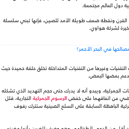
 القرن ونقطة ضعف طويلة الأمد للصين، فإنها تبني سلسلة
أخيرة لشركة هواوي.
لحها في البحر الأحمر؟
لتقنيات وغيرها من التقنيات المتداخلة تخلق حلقة حميدة حيث
يدعم بعضها البعض.
فات الجمركية، ويبدو أنه لا يدرك حتى حجم التهديد الذي تشكله
لماضي عن اتفاقهما على خفض
التجارية، قلل
الرسوم الجمركية
ية الباهظة السابقة على السلع الصينية ستترك رفوف
دد أقل من الدمى لأطفالهم، وهو وصف للصين بأنها مصنع