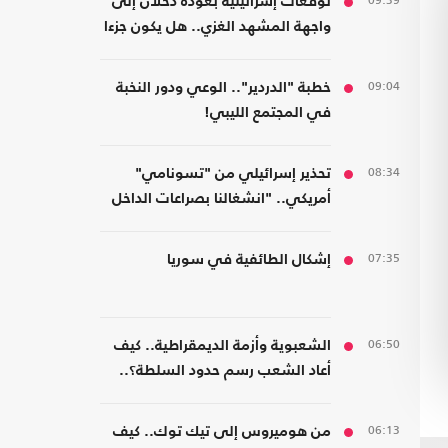
09:39
توقعات إسرائيلية بعودة دحلان إلى
واجهة المشهد الغزي.. هل يكون جزءا
من ترتيبات ما بعد الحرب؟
09:04
خطبة "الدردير".. الوعي ودور النخبة
في المجتمع الليبي!
08:34
تحذير إسرائيلي من "تسونامي"
أمريكي.. "انشغالنا بصراعات الداخل
يحجب ما يتغير بواشنطن"
07:35
إشكال الطائفية في سوريا
06:50
الشعبوية وأزمة الديمقراطية.. كيف
أعاد الشعب رسم حدود السلطة؟..
كتاب جديد
06:13
من هوميروس إلى تيك توك.. كيف