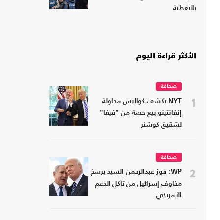
بالتغطية
الأكثر قراءة اليوم
صحافة
1
NYT تكشف كواليس محاولة
إنفانتينو بيع حصة من "فيفا"
لشقيق كوشنر
صحافة
2
WP: فوز عبدالرحمن السيد يرسخ
مخاوف إسرائيل من تآكل الدعم
الأمريكي