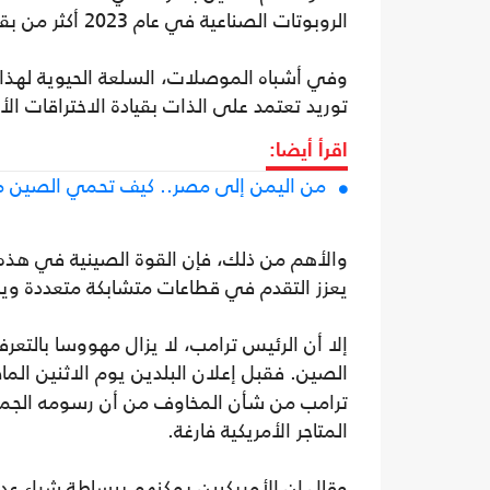
الروبوتات الصناعية في عام 2023 أكثر من بقية دول العالم مجتمعة.
وفي أشباه الموصلات، السلعة الحيوية لهذا
توريد تعتمد على الذات بقيادة الاختراقات ال
اقرأ أيضا:
من اليمن إلى مصر.. كيف تحمي الصين مصا
والأهم من ذلك، فإن القوة الصينية في هذه ا
يعزز التقدم في قطاعات متشابكة متعددة و
إلا أن الرئيس ترامب، لا يزال مهووسا بالتعر
الصين. فقبل إعلان البلدين يوم الاثنين ا
ترامب من شأن المخاوف من أن رسومه الجمرك
المتاجر الأمريكية فارغة.
وقال إن الأمريكيين يمكنهم ببساطة شراء ع