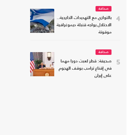
صحافة
4
بالتوازي مع التهديدات الخارجية..
الاحتلال يواجه قنبلة ديموغرافية
موقوتة
صحافة
5
صحيفة: قطر لعبت دورا مهما
في إقناع ترامب بوقف الهجوم
على إيران