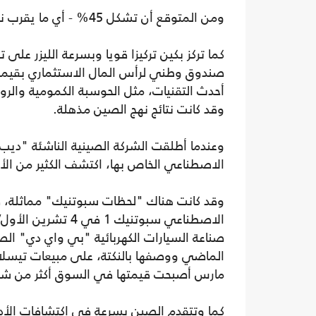
ومن المتوقع أن تشكل 45% - أي ما يقرب نصف، التصنيع العالمي بحلول عام 2030.
كما تركز بكين تركيزا قويا وبسرعة الليزر عل
أحدث التقنيات، مثل الحوسبة الكمومية والرو
وقد كانت نتائج نهج الصين مذهلة.
وعندما أطلقت الشركة الصينية الناشئة "ديب 
الاصطناعي الخاص بها، اكتشف الكثير من الأ
وقد كانت هناك "لحظات سبوتنيك" مماثلة، في
صناعة السيارات الكهربائية "بي واي دي" الص
الماضي ووصفها بالنكتة، على مبيعات تيسلا ا
مارس أصبحت قيمتها في السوق أكثر من شرك
كما وتتقدم الصين بسرعة في اكتشافات الأد