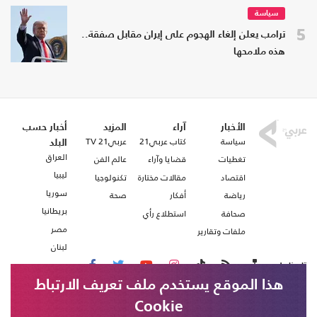
سياسة
5
ترامب يعلن إلغاء الهجوم على إيران مقابل صفقة..
هذه ملامحها
الأخبار
آراء
المزيد
أخبار حسب
سياسة
كتاب عربي21
عربي21 TV
البلد
العراق
تغطيات
قضايا وآراء
عالم الفن
ليبيا
اقتصاد
مقالات مختارة
تكنولوجيا
سوريا
رياضة
أفكار
صحة
بريطانيا
صحافة
استطلاع رأي
مصر
ملفات وتقارير
لبنان
تابعنا على
هذا الموقع يستخدم ملف تعريف الارتباط
Cookie
من نحن