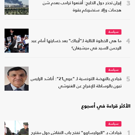
3
إيران تحذر دول الخليج: أقنعوا ترامب بعدم شن
هجمات وإلا سنضربكم بقوة
سياسة
4
ما هي الخطوة التالية لـ"أيباك" بعد خسارتها أمام عبد
الرحمن السيد في ميشيغان؟
سياسة
5
قيادي بالنهضة التونسية لـ "عربي21": أناشد الرئيس
تبون بالوساطة للإفراج عن الغنوشي
الأكثر قراءة في أسبوع
سياسة
1
قيادات بـ "البوليساريو" تفتح باب النقاش حول مقترح