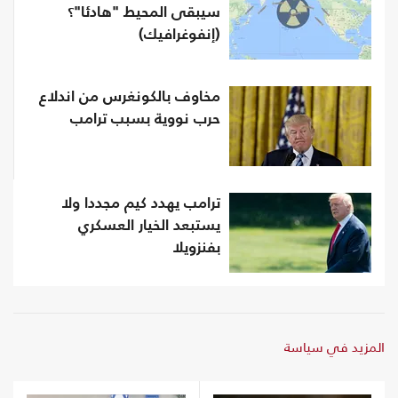
سيبقى المحيط "هادئا"؟
(إنفوغرافيك)
مخاوف بالكونغرس من اندلاع
حرب نووية بسبب ترامب
ترامب يهدد كيم مجددا ولا
يستبعد الخيار العسكري
بفنزويلا
المزيد في سياسة