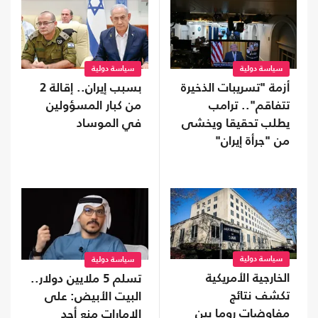
سياسة دولية
سياسة دولية
أزمة "تسريبات الذخيرة
بسبب إيران.. إقالة 2
تتفاقم".. ترامب
من كبار المسؤولين
يطلب تحقيقا ويخشى
في الموساد
من "جرأة إيران"
سياسة دولية
سياسة دولية
الخارجية الأمريكية
تسلم 5 ملايين دولار..
تكشف نتائج
البيت الأبيض: على
مفاوضات روما بين
الإمارات منع أحد