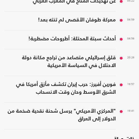
05:22
عن تهديدات المناخ في المغرب العربي
04:59
معركة طوفان الأقصى لم تنته بعد!
04:56
أحداث سبتة المحتلة: أطروحات مضطربة!
20:26
قلق إسرائيلي متصاعد من تراجع مكانة دولة
الاحتلال في السياسة الأمريكية
19:57
فورين أفيرز: حرب إيران تكشف مأزق أمريكا في
الشرق الأوسط وحان وقت الانسحاب
19:41
"المركزي الأمريكي" يرسل شحنة نقدية ضخمة من
الدولار إلى العراق