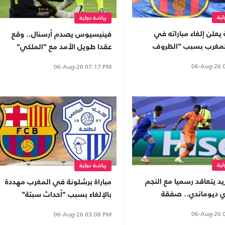
لية
رياضة دولية
يعلن إلغاء مباراته في
فينيسيوس يصدم أرسنال.. وقع
لمغرب بسبب "الظروف
عقدا طويل الأمد مع "الملكي"
06-Aug-26
0
06-Aug-26
07:17 PM
لية
رياضة دولية
يد يتعاقد رسميا مع النجم
مباراة برشلونة في المغرب مهددة
ري ديوماندي.. صفقة
بالإلغاء بسبب "أحداث سبتة"
06-Aug-26
0
06-Aug-26
03:08 PM