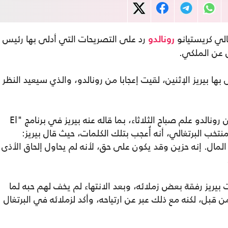
الي كريستيانو
رد على التصريحات التي أدلى بها رئيس
رونالدو
 عن الملكي.
 بيريز الإثنين، لقيت إعجابا من رونالدو، والذي سيعيد النظر
وأوضحت الصحيفة المقربة من ريال مدريد، أن رونالدو علم صباح الثلاثاء، بما قاله عنه بيريز في برنامج "El
ر المنتخب البرتغالي، أنه أُعجب بتلك الكلمات، حيث قال بيريز:
لمال. إنه حزين وقد يكون على حق، لأنه لم يحاول إلحاق الأذى
يريز رفقة بعض زملائه، وبعد الانتهاء لم يخف لهم حبه لما
 قبل، لكنه مع ذلك عبر عن ارتياحه، وأكد لزملائه في البرتغال