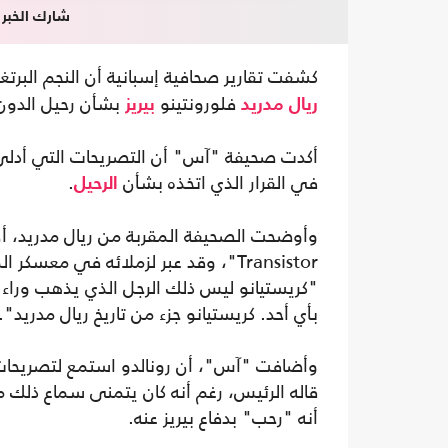
شارك الخبر
كشفت تقارير صحافية إسبانية أن النجم البرتغ
فلورونتينو
بشأن رحيل الدون
ريال مدريد
بيريز
أكدت صحيفة "آس" أن التصريحات التي أدلى بها
في القرار الذي اتخذه بشأن
.
الرحيل
Transistor"، وقد عبر لزملائه في معسك
"كريستيانو ليس ذلك الرجل الذي يذهب وراء ا
بأي أحد. كريستيانو جزء من تاريخ ريال مدريد".
وأضافت "آس"، أن رونالدو استمع لتصريحات ب
قاله الرئيس، رغم أنه كان يتمنى سماع ذلك من
أنه "رحب" بدفاع بيريز عنه.