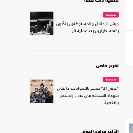
تغطية ذات صلة
سياسة
جيش الاحتلال والمستوطنون ينكّلون
بالفلسطينيين بعد عملية تل
تقرير خاص
سياسة
"عربي21" تتشح بالسواد حدادا على
شهداء الصحافة في غزة.. وتستمر
بالتغطية
الأكثر قراءة اليوم