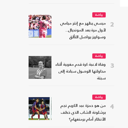
رياضة
2
ميسي يظهر مع إنتر ميامي
لأول مرة بعد المونديال..
وسواريز يواصل التألق
رياضة
3
وفاة لاعبة كرة قدم مغربية أثناء
محاولتها الوصول سباحة إلى
سبتة
رياضة
4
من هو حمزة عبد الكريم نجم
برشلونة الشاب الذي خطف
الأنظار أمام برمنغهام؟