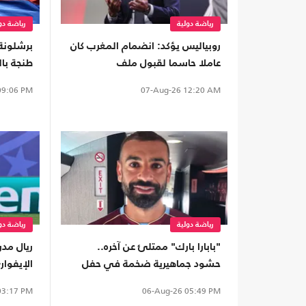
رياضة دولية
رياضة دو
روبياليس يؤكد: انضمام المغرب كان
برشلونة 
عاملا حاسما لقبول ملف
طنجة با
مونديال2030
الراهنة"
9:06 PM
07-Aug-26
12:20 AM
رياضة دولية
رياضة دو
"بابارا بارك" ممتلئ عن آخره..
ريال مدر
حشود جماهيرية ضخمة في حفل
الإيفوا
تقديم محمد صلاح (شاهد)
قياسية
3:17 PM
06-Aug-26
05:49 PM