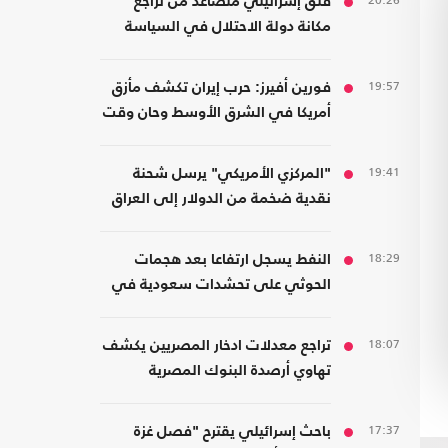
20:26
قلق إسرائيلي متصاعد من تراجع
مكانة دولة الاحتلال في السياسة
الأمريكية
19:57
فورين أفيرز: حرب إيران تكشف مأزق
أمريكا في الشرق الأوسط وحان وقت
الانسحاب
19:41
"المركزي الأمريكي" يرسل شحنة
نقدية ضخمة من الدولار إلى العراق
18:29
النفط يسجل ارتفاعا بعد هجمات
الحوثي على تحشدات سعودية في
اليمن
18:07
تراجع معدلات ادخار المصريين يكشف
تهاوي أرصدة البنوك المصرية
17:37
باحث إسرائيلي يقترح "فصل غزة