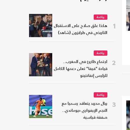
رياضة
1
هكذا علق صلاح على الاستقبال
التاريخي في طرابزون (شاهد)
رياضة
2
اجتماع طارئ في المغرب..
قيادة "فيفا" تعلن دعمها الكامل
للرئيس إنفانتينو
رياضة
3
ريال مدريد يتعاقد رسميا مع
النجم الإيفواري ديوماندي..
صفقة قياسية