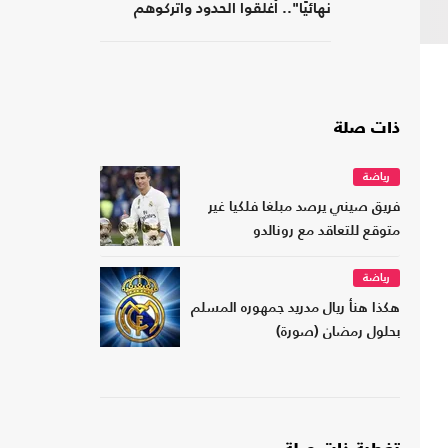
نهائيًا".. أغلقوا الحدود واتركوهم
لمصر
ذات صلة
رياضة
فريق صيني يرصد مبلغا فلكيا غير
متوقع للتعاقد مع رونالدو
رياضة
هكذا هنأ ريال مدريد جمهوره المسلم
بحلول رمضان (صورة)