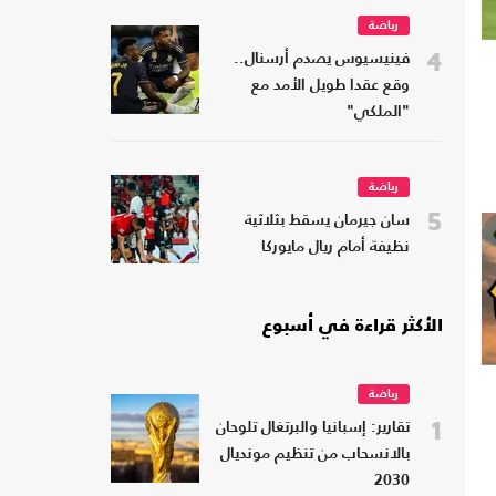
رياضة
4
فينيسيوس يصدم أرسنال..
وقع عقدا طويل الأمد مع
"الملكي"
رياضة
5
سان جيرمان يسقط بثلاثية
نظيفة أمام ريال مايوركا
الأكثر قراءة في أسبوع
رياضة
1
تقارير: إسبانيا والبرتغال تلوحان
بالانسحاب من تنظيم مونديال
2030