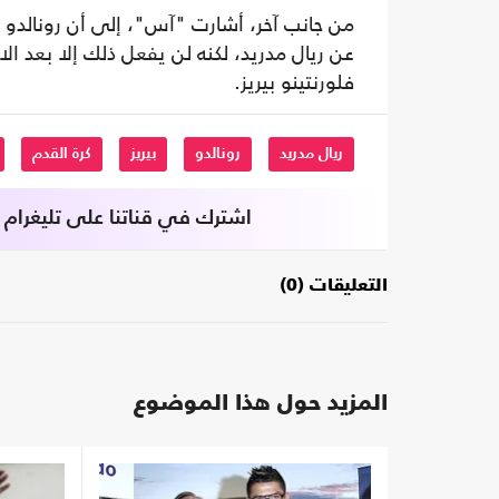
من جانب آخر، أشارت "آس"، إلى أن رونالدو سي
عن ريال مدريد، لكنه لن يفعل ذلك إلا بعد ا
فلورنتينو بيريز.
ريال مدريد
رونالدو
بيريز
كرة القدم
اشترك في قناتنا على تليغرام
التعليقات (0)
المزيد حول هذا الموضوع