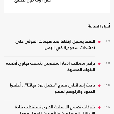
في روما دون تحقيق
تقدم
أخبار الساعة
18:29
النفط يسجل ارتفاعا بعد هجمات الحوثي على
تحشدات سعودية في اليمن
18:07
تراجع معدلات ادخار المصريين يكشف تهاوي أرصدة
البنوك المصرية
17:37
باحث إسرائيلي يقترح "فصل غزة نهائيًا".. أغلقوا
الحدود واتركوهم لمصر
17:19
شركات تصنيع الأسلحة الكبرى تستقطب قادة
الاحتلال العسكريين والأمنيين للعمل معها