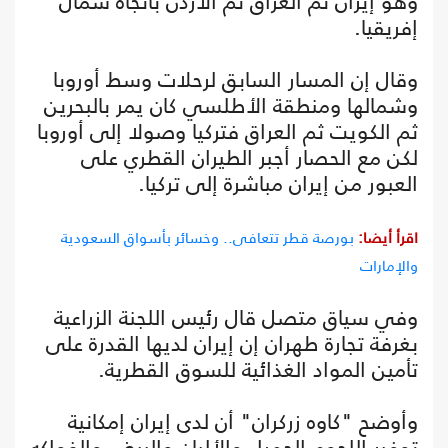
وهو إيران ثم العراق ثم الأردن باتجاه شمال
إفريقيا.
وقال إن المسار السابق لرحلات وسط أوروبا
وشمالها ومنطقة الأطلسي كان يمر بالبحرين
ثم الكويت ثم العراق فتركيا وصولا إلى أوروبا
لكن مع الحصار أجبر الطيران القطري على
العبور من إيران مباشرة إلى تركيا.
اقرأ أيضا:
بورصة قطر تتعافى.. وخسائر بأسواق السعودية
والإمارات
وفي سياق متصل قال رئيس اللجنة الزراعية
بغرفة تجارة طهران إن إيران لديها القدرة على
تأمين المواد الغذائية للسوق القطرية.
وأوضح "كاوه زركران" أن لدى إيران إمكانية
توفير اللحوم الحمراء والألبان والبيض والفواكه