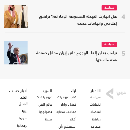
سياسة
4
هل انهارت التهدئة السعودية الإماراتية؟ تراشق
إعلامي واتهامات جديدة
سياسة
5
ترامب يعلن إلغاء الهجوم على إيران مقابل صفقة..
هذه ملامحها
الأخبار
آراء
المزيد
أخبار حسب
سياسة
كتاب عربي21
عربي21 TV
البلد
العراق
تغطيات
قضايا وآراء
عالم الفن
ليبيا
اقتصاد
مقالات مختارة
تكنولوجيا
سوريا
رياضة
أفكار
صحة
بريطانيا
صحافة
استطلاع رأي