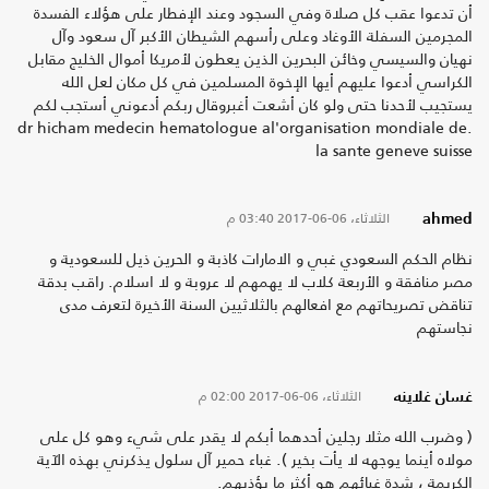
أن تدعوا عقب كل صلاة وفي السجود وعند الإفطار على هؤلاء الفسدة
المجرمين السفلة الأوغاد وعلى رأسهم الشيطان الأكبر آل سعود وآل
نهيان والسيسي وخائن البحرين الذين يعطون لأمريكا أموال الخليج مقابل
الكراسي أدعوا عليهم أيها الإخوة المسلمين في كل مكان لعل الله
يستجيب لأحدنا حتى ولو كان أشعت أغبروقال ربكم أدعوني أستجب لكم
.dr hicham medecin hematologue al'organisation mondiale de
la sante geneve suisse
الثلاثاء، 06-06-2017
03:40 م
ahmed
نظام الحكم السعودي غبي و الامارات كاذبة و الحرين ذيل للسعودية و
مصر منافقة و الأربعة كلاب لا يهمهم لا عروبة و لا اسلام. راقب بدقة
تناقض تصريحاتهم مع افعالهم بالثلاثيين السنة الأخيرة لتعرف مدى
نجاستهم
الثلاثاء، 06-06-2017
02:00 م
غسان غلاينه
( وضرب الله مثلا رجلين أحدهما أبكم لا يقدر على شيء وهو كل على
مولاه أينما يوجهه لا يأت بخير ). غباء حمير آل سلول يذكرني بهذه الآية
الكريمة ، شدة غبائهم هو أكثر ما يؤذيهم.