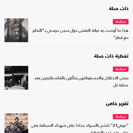
ذات صلة
سياسة
هذا ما أوصت به نيابة النقض حول سجن مرسي بـ"التخابر
مع قطر"
تغطية ذات صلة
سياسة
جيش الاحتلال والمستوطنون ينكّلون بالفلسطينيين بعد
عملية تل
تقرير خاص
سياسة
"عربي21" تتشح بالسواد حدادا على شهداء الصحافة في
غزة.. وتستمر بالتغطية