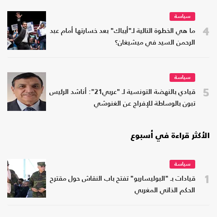
سياسة
4
ما هي الخطوة التالية لـ"أيباك" بعد خسارتها أمام عبد
الرحمن السيد في ميشيغان؟
سياسة
5
قيادي بالنهضة التونسية لـ "عربي21": أناشد الرئيس
تبون بالوساطة للإفراج عن الغنوشي
الأكثر قراءة في أسبوع
سياسة
1
قيادات بـ "البوليساريو" تفتح باب النقاش حول مقترح
الحكم الذاتي المغربي