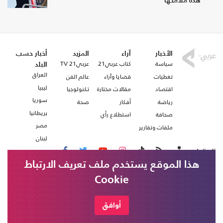
هذه ملامحها
الأخبار
آراء
المزيد
أخبار حسب
سياسة
كتاب عربي21
عربي21 TV
البلد
العراق
تغطيات
قضايا وآراء
عالم الفن
ليبيا
اقتصاد
مقالات مختارة
تكنولوجيا
سوريا
رياضة
أفكار
صحة
بريطانيا
صحافة
استطلاع رأي
مصر
ملفات وتقارير
لبنان
تابعنا على
هذا الموقع يستخدم ملف تعريف الارتباط
Cookie
من نحن
اتصل بنا
شروط الاستخدام
أوافق
عربي21 ، جميع الحقوق محفوظة @ 2020