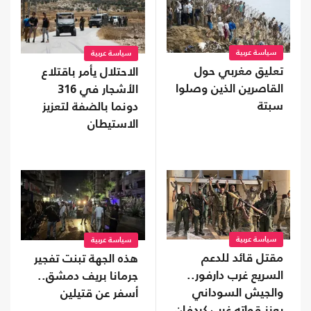
سياسة عربية
سياسة عربية
تعليق مغربي حول
الاحتلال يأمر باقتلاع
القاصرين الذين وصلوا
الأشجار في 316
سبتة
دونما بالضفة لتعزيز
الاستيطان
سياسة عربية
سياسة عربية
مقتل قائد للدعم
هذه الجهة تبنت تفجير
السريع غرب دارفور..
جرمانا بريف دمشق..
والجيش السوداني
أسفر عن قتيلين
يعزز قواته غرب كردفان