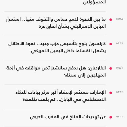
المسؤولين
08:14
ما بين الدعوة لدمج حماس والتخوف منها.. استمرار
التباين الإسرائيلي بشأن اتفاق غزة
07:25
كارلسون يلوح بتأسيس حزب جديد.. نفوذ الاحتلال
يشعل انقساما داخل اليمين الأمريكي
07:04
الغارديان: هل يدفع سانشيز ثمن مواقفه في أزمة
المهاجرين إلى سبتة؟
07:02
الإمارات تستثمر لإنشاء أكبر مركز بيانات للذكاء
الاصطناعي في اليابان.. كم بلغت تكلفته؟
05:22
عن تهديدات المناخ في المغرب العربي