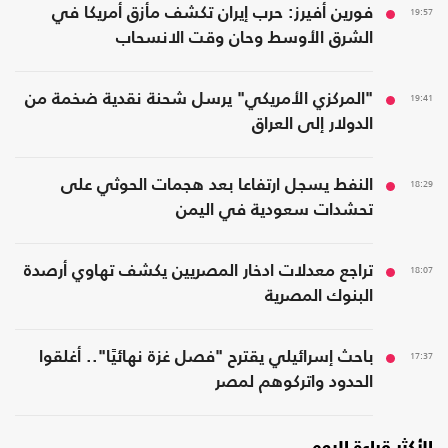
19:57
فورين أفيرز: حرب إيران تكشف مأزق أمريكا في
الشرق الأوسط وحان وقت الانسحاب
19:41
"المركزي الأمريكي" يرسل شحنة نقدية ضخمة من
الدولار إلى العراق
18:29
النفط يسجل ارتفاعا بعد هجمات الحوثي على
تحشدات سعودية في اليمن
18:07
تراجع معدلات ادخار المصريين يكشف تهاوي أرصدة
البنوك المصرية
17:37
باحث إسرائيلي يقترح "فصل غزة نهائيًا".. أغلقوا
الحدود واتركوهم لمصر
الأكثر قراءة اليوم