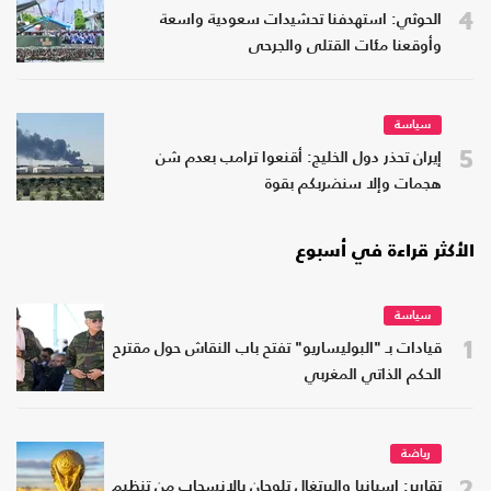
4
الحوثي: استهدفنا تحشيدات سعودية واسعة
وأوقعنا مئات القتلى والجرحى
سياسة
5
إيران تحذر دول الخليج: أقنعوا ترامب بعدم شن
هجمات وإلا سنضربكم بقوة
الأكثر قراءة في أسبوع
سياسة
1
قيادات بـ "البوليساريو" تفتح باب النقاش حول مقترح
الحكم الذاتي المغربي
رياضة
2
تقارير: إسبانيا والبرتغال تلوحان بالانسحاب من تنظيم