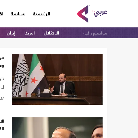
(current)
الرئيسية
سياسة
اق
مواضيع رائجة
الاحتلال
امريكا
إيران
من 
وم
تتو
أسم
AM
ال
القرا