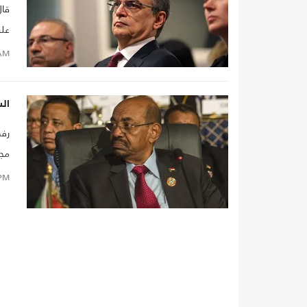
قال
على
في
AM
الس
رفض
مجد
الخ
PM