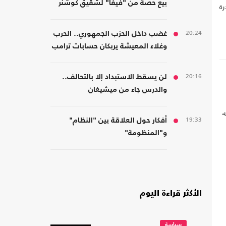
بيع حصة من "فيفا" لشقيق كوشنر
رة
20:24
غضب داخل الحزب الجمهوري.. الحرب
وغلاء المعيشة يربكان حسابات ترامب
20:16
لن يسقط الاستبداد إلا بالتحالف..
والدرس جاء من ميشيغان
ه
19:33
أفكار حول العلاقة بين "النظام"
و"المنظومة"
الأكثر قراءة اليوم
سياسة