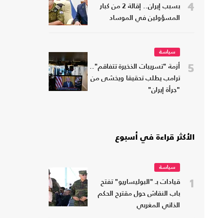
4
بسبب إيران.. إقالة 2 من كبار
المسؤولين في الموساد
سياسة
5
أزمة "تسريبات الذخيرة تتفاقم"..
ترامب يطلب تحقيقا ويخشى من
"جرأة إيران"
الأكثر قراءة في أسبوع
سياسة
1
قيادات بـ "البوليساريو" تفتح
باب النقاش حول مقترح الحكم
الذاتي المغربي