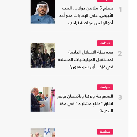
1
تسلم 5 ملايين دولار.. البيت
الأبيض: على الإمارات منع أحد
أدواتها من مهاجمة ترامب
صحافة
2
هذه خطة الاحتلال الخاصة
لمستقبل الميليشيات المسلحة
في غزة.. أين سيذهبون؟
سياسة
3
السعودية وتركيا وباكستان توقع
اتفاق "دفاع مشترك" في مكة
المكرمة
سياسة