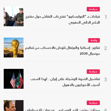
سياسة
1
قيادات بـ "البوليساريو" تفتح باب النقاش حول مقترح
الحكم الذاتي المغربي
رياضة
2
تقارير: إسبانيا والبرتغال تلوحان بالانسحاب من تنظيم
مونديال 2030
سياسة
3
تفاصيل الضربة الوشيكة على إيران.. لهذا السبب
أصيب الأمريكيون بالذهول
سياسة
4
ممثلات يرتدين الزي العسكري.. ودعوات للاصطفاف