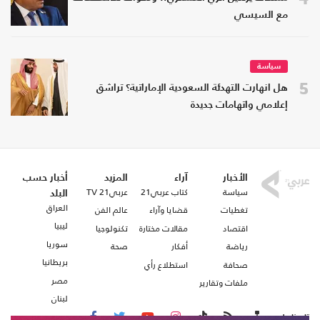
مع السيسي
سياسة
5
هل انهارت التهدئة السعودية الإماراتية؟ تراشق
إعلامي واتهامات جديدة
الأخبار
آراء
المزيد
أخبار حسب
سياسة
كتاب عربي21
عربي21 TV
البلد
العراق
تغطيات
قضايا وآراء
عالم الفن
ليبيا
اقتصاد
مقالات مختارة
تكنولوجيا
سوريا
رياضة
أفكار
صحة
بريطانيا
صحافة
استطلاع رأي
مصر
ملفات وتقارير
لبنان
تابعنا على