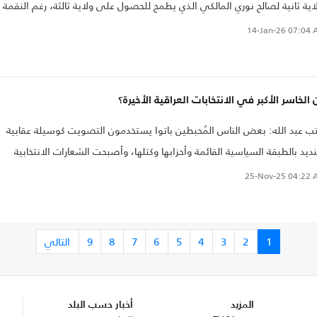
اية ثانية لصالح نوري المالكي الذي يطمح للحصول على ولاية ثالثة، رغم النقمة
بيرة عليه شعبيا وسياسيا جرّاء سقوط ثلث مساحة العراق في عهده على يد
14-Jan-26
07:04 
م الدولة عام 2014.
الخاسر الأكبر في الانتخابات العراقية الأخيرة؟
ب عبد الله: بعض الناس المُحبطين باتوا يستخدمون التصويت كوسيلة عقابية
نديد بالطبقة السياسية القائمة وأحزابها وكتلها، وأصبحت الشعارات الانتخابية
ليئة بالوعود الكاذبة محل تندر لدى الكثير من المواطنين.
25-Nov-25
04:22 
1
2
3
4
5
6
7
8
9
التالي
المزيد
أخبار حسب البلد