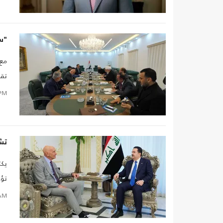
"سا
مع 
الع
PM
تش
يكت
تؤج
AM