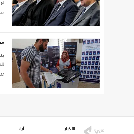
لول
الك
AM
تنظي
من 
يكت
للت
الم
AM
الأخبار
آراء