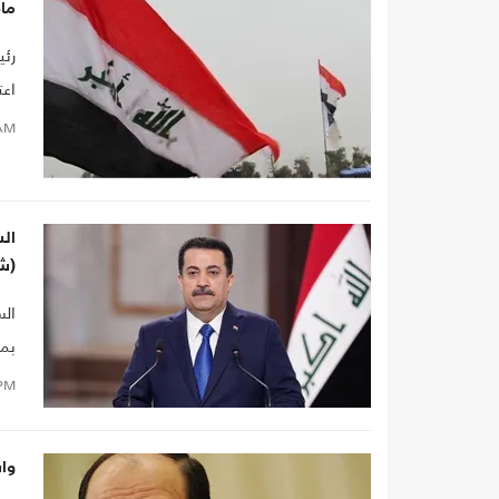
ماذ
رئي
اعت
AM
ال
(ش
الس
بمق
PM
وا