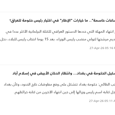
عات حاسمة".. ما خيارات "الإطار" في اختيار رئيس حكومة للعراق؟
انتهاء المهلة التي حددها الدستور العراقي للكتلة البرلمانية الأكثر عددا في
تقديم مرشحها لتولي منصب رئيس الوزراء، بعد 15 يوما انتخاب رئيس للبلاد، دخل
راق في فراغ دستوري.
27-Apr-26
05:16 
كيل الحكومة في بغداد… وانتظار الدخان الأبيض في إسلام آباد
ب الطائي: حكومة بغداد تتشكل على وقع مفاوضات خارج الحدود، وكأن بغداد
ل كتابة اسم رئيس وزرائها إلى حين انتهاء الآخرين من كتابة خرائطهم.
27-Apr-26
05:11 