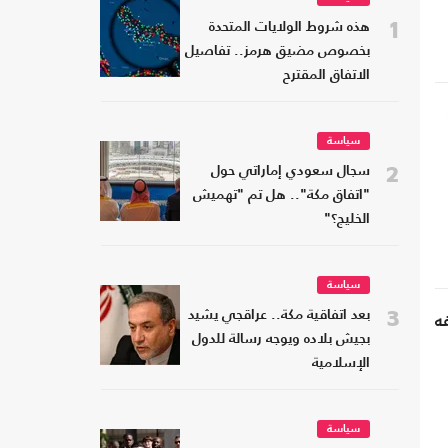
1
هذه شروط الولايات المتحدة
بخصوص مضيق هرمز.. تفاصيل
الاتفاق المقترح
سياسة
2
سجال سعودي إماراتي حول
"اتفاق مكة".. هل تم "تهميش
الخليج؟"
سياسة
3
بعد اتفاقية مكة.. عراقجي يشيد
فه
بجيش بلاده ويوجه رسالة للدول
الإسلامية
سياسة