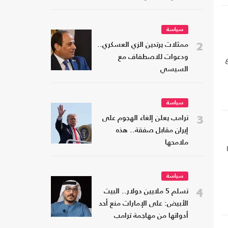
سياسة
2
ممثلات يرتدين الزي العسكري..
ودعوات للاصطفاف مع
السيسي
سياسة
3
ترامب يعلن إلغاء الهجوم على
إيران مقابل صفقة.. هذه
ملامحها
سياسة
4
تسلم 5 ملايين دولار.. البيت
الأبيض: على الإمارات منع أحد
أدواتها من مهاجمة ترامب