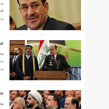
تحذ
الم
AM
خيا
وضع
سيا
تعو
AM
أي 
تك
فاج