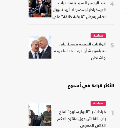
4
عبد الرحمن السيد ينتقد غياب
الديمقراطية بمصر: لا أريد تمويل
نظام يفرض "قبضة خانقة" على
شعبه
سياسة
5
الولايات المتحدة تضغط على
نتنياهو بشأن غزة.. هذا ما تريده
واشنطن
الأكثر قراءة في أسبوع
سياسة
1
قيادات بـ "البوليساريو" تفتح
باب النقاش حول مقترح الحكم
الذاتي المغربي