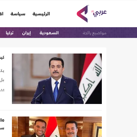
(current)
الرئيسية
سياسة
اق
مواضيع رائجة
السعودية
إيران
تركيا
كي
بل 
AM
ساف