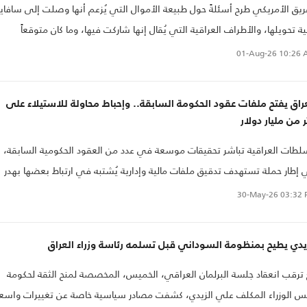
ريق الأمريكي طرح أسئلةً حول طبيعة الأموال التي يُزعم أنها وصلت إلى سافايا
ية تحويلها، والأطراف العراقية التي يُقال إنها شاركت فيها، وما كان متوقعاً
صول عليه مقابل ذلك.
01-Aug-26
10:26 
راق يفتح ملفات عقود الحكومة السابقة.. وإحباط محاولة للاستيلاء على
ر من مليار دولار
لطات العراقية تباشر تحقيقات موسعة في عدد من العقود الحكومية السابقة،
إطار حملة تستهدف تدقيق ملفات مالية وإدارية يُشتبه في ارتباط بعضها بهدر
ال العام.
30-May-26
03:32 
يدي يطيح بمنظومة السوداني قبل تسلمه رئاسة وزراء العراق
ترقب انعقاد جلسة البرلمان العراقي، الخميس، المخصصة لمنح الثقة لحكومة
س الوزراء المكلف علي الزيدي، كشفت مصادر سياسية خاصة عن تغييرات واسع