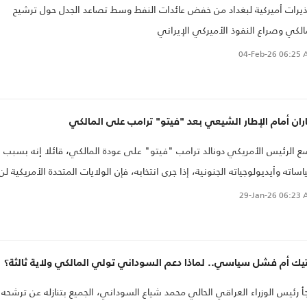
يرات أميركية لبغداد من خفض عائدات النفط وسط تصاعد الجدل حول ترشيح
الكي وصراع النفوذ الأميركي الإيراني
04-Feb-26
06:25 
ران أمام الإطار الشيعي بعد "فيتو" ترامب على المالكي
 الرئيس الأمريكي دونالد ترامب "فيتو" على عودة المالكي، قائلا إنه بسبب
ساته وأيديولوجياته الجنونية، إذا جرى انتخابه، فإن الولايات المتحدة الأمريكية لن
د لمساعدة العراق، وإذا لم نكن هناك لتقديم المساعدة، فلن تكون أمام العراق
29-Jan-26
06:23 
فرصة للنجاح أو الازدهار أو الحرية.
تيك أم فشل سياسي.. لماذا دعم السوداني تولي المالكي ولاية ثالثة؟
أ رئيس الوزراء العراقي الحالي محمد شياع السوداني، الجميع بتنازله عن ترشحه