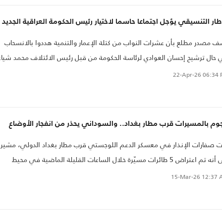
طار التنسيقي يؤجل اجتماعا حاسما لاختيار رئيس الحكومة العراقية الجديد
 مصدر مطلع بأن عشرات النواب من كتلة الإعمار والتنمية هددوا بالانسحاب
حال ترشيح إحسان العوادي لرئاسة الحكومة من قبل رئيس الائتلاف محمد شياع
سوداني.
22-Apr-26
06:34 
م بالمسيرات قرب مطار بغداد.. والسوداني يحذر من انفجار الأوضاع
 صفارات الإنذار في معسكر الدعم اللوجستي قرب مطار بغداد الدولي، مشيرا
إلى أنه تم اعتراض 5 طائرات مسيّرة خلال الساعات القليلة الماضية في محيط
طار ذاته.
15-Mar-26
12:37 