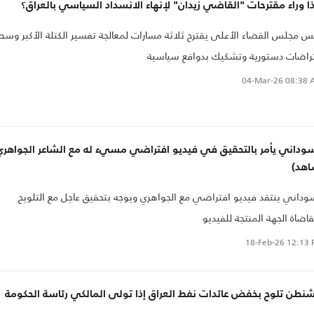
ا وراء مقترحات "القاضي زيدان" لإنهاء الانسداد السياسي بالعراق؟
س مجلس القضاء الأعلى يقترح ثلاثة مسارات لمعالجة تفسير الكتلة الأكبر وسط
راضات دستورية وتشكيك بدوافع سياسية
04-Mar-26
08:38 
سوداني يأمر بالتحقيق في فيديو افتراضي مسيء له مع الشاعر الجواهري
اهد)
وداني ينتقد فيديو افتراضي مع الجواهري ويوجه بتحقيق عاجل مع التلويح
اضاة الجهة المنتجة للفيديو
18-Feb-26
12:13 
شنطن تلوح بخفض عائدات نفط العراق إذا تولى المالكي رئاسة الحكومة