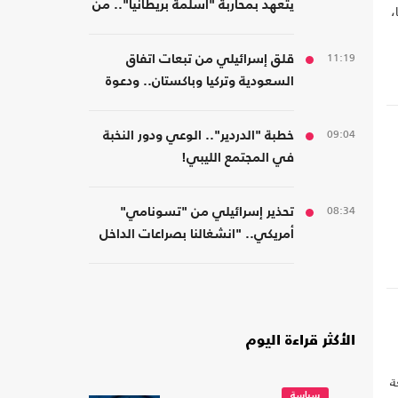
يتعهد بمحاربة "أسلمة بريطانيا".. من
،
مسلمة!
11:19
قلق إسرائيلي من تبعات اتفاق
السعودية وتركيا وباكستان.. ودعوة
لتشكيل تحالفات موازية
09:04
خطبة "الدردير".. الوعي ودور النخبة
في المجتمع الليبي!
08:34
تحذير إسرائيلي من "تسونامي"
أمريكي.. "انشغالنا بصراعات الداخل
يحجب ما يتغير بواشنطن"
الأكثر قراءة اليوم
ة
سياسة