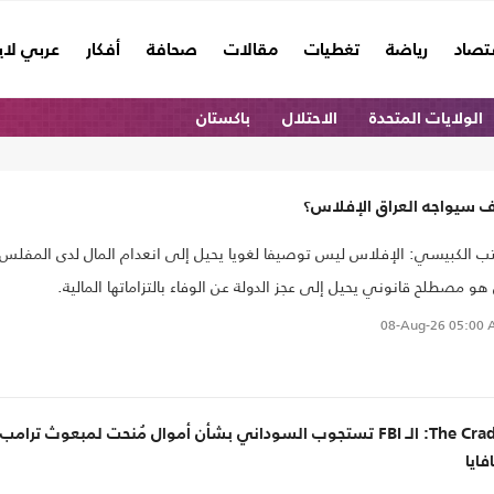
تصاد
رياضة
تغطيات
مقالات
صحافة
أفكار
عربي لا
الولايات المتحدة
الاحتلال
باكستان
ف سيواجه العراق الإفلاس؟
يكتب الكبيسي: الإفلاس ليس توصيفا لغويا يحيل إلى انعدام المال لدى المفلس
هو مصطلح قانوني يحيل إلى عجز الدولة عن الوفاء بالتزاماتها المالية.
08-Aug-26
05:00 
The Cradle: الـ FBI تستجوب السوداني بشأن أموال مُنحت لمبعوث ترامب
ايا