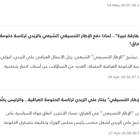
ذها الأخير حتى قبل جلوسه على كرسي الموقع التنفيذي الأول بالعراق.
14-May-26
07:06 
ارقة كبيرة".. لماذا دفع الإطار التنسيقي الشيعي بالزيدي لرئاسة حكومة
راق؟
ر ترشيح "الإطار التنسيقي" الشيعي، رجل الأعمال العراقي علي الزيدي، لتولي
سة الحكومة العراقية المقبلة، العديد من التساؤلات عن أسباب اختيار شخصية
 لها خبرة بالعمل السياسي في ظل ظروف سياسية وعسكرية بالغة الحساسية
29-Apr-26
06:47 
العراق والمنطقة.
إطار التنسيقي" يختار علي الزيدي لرئاسة الحكومة العراقية.. والرئيس يكلّ
ن "الإطار التنسيقي" في العراق، مساء الاثنين، اتفاق قواه السياسية على
يح علي الزيدي لشغل منصب رئيس مجلس الوزراء وتكليفه بتشكيل الحكومة
ديدة.
27-Apr-26
08:06 