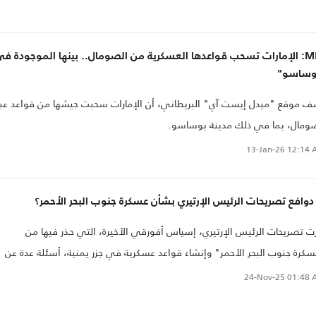
MEE: الإمارات تسحب قواعدها العسكرية من الصومال.. بينها الموجودة ف
وساسو"
 موقع "ميدل إيست آي" البريطاني، أن الإمارات سحبت جيشها من قواعد عبر
ومال، بما في ذلك مدينة بوساسو.
13-Jan-26
12:14 
دوافع تصريحات الرئيس الإرتيري بشأن عسكرة جنوب البحر الأحمر؟
رت تصريحات الرئيس الإرتيري، إسياس أفورقي الأخيرة، التي حذر فيها من
كرة جنوب البحر الأحمر" وإنشاء قواعد عسكرية في جزر يمنية، أسئلة عدة عن
فع أسمرة من وراء هذا الموقف؟ وما أبعاد ذلك؟
24-Nov-25
01:48 