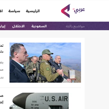
(current)
الرئيسية
سياسة
اق
مواضيع رائجة
السعودية
الاحتلال
إيرا
تحذ
دا
يتج
مسؤ
مما
AM
إير