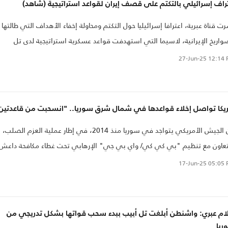
راف إسرائيلي بالتكتم على قصف إيران لقواعد استراتيجية (شاهد)
ت قناة عبرية، اعترافا إسرائيليا حول التكتم ومحاولة إخفاء الأهداف التي طالتها
واريخ الإيرانية، لاسيما التي استهدفت قواعد عسكرية استراتيجية لدى تل
ب..
27-Jun-25
12:14 
ريكا تواصل إخلاء قواعدها في شمال شرق سوريا.. "انسحبت من قاعدتين
كان الجيش الأمريكي يتواجد في سوريا منذ 2014، في إطار عملية العزم الصلب،
عاون مع تنظيم "بي كي كي/ واي بي جي" الإرهابي تحت غطاء مكافحة داعش
17-Jun-25
05:05 
لام عبري: واشنطن أبلغت تل أبيب ببدء سحب قواتها بشكل تدريجي من
ريا