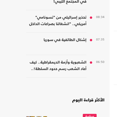
في المجتمع الليبي!
08:34
تحذير إسرائيلي من "تسونامي"
أمريكي.. "انشغالنا بصراعات الداخل
يحجب ما يتغير بواشنطن"
07:35
إشكال الطائفية في سوريا
06:50
الشعبوية وأزمة الديمقراطية.. كيف
أعاد الشعب رسم حدود السلطة؟..
كتاب جديد
الأكثر قراءة اليوم
سياسة