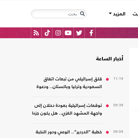
يت
المزيد
أخبار الساعة
11:19
قلق إسرائيلي من تبعات اتفاق
السعودية وتركيا وباكستان.. ودعوة
لتشكيل تحالفات موازية
09:39
توقعات إسرائيلية بعودة دحلان إلى
واجهة المشهد الغزي.. هل يكون جزءا
من ترتيبات ما بعد الحرب؟
09:04
خطبة "الدردير".. الوعي ودور النخبة