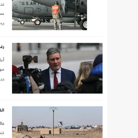
تحل
عسك
PM
رغم
أعل
موا
AM
ال
قال
تتم