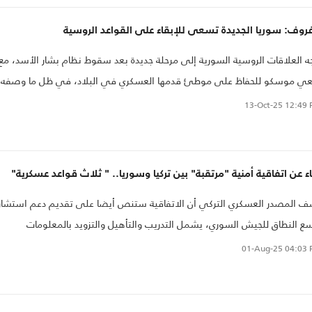
روف: سوريا الجديدة تسعى للإبقاء على القواعد الروسية
ه العلاقات الروسية السورية إلى مرحلة جديدة بعد سقوط نظام بشار الأسد، مع
ي موسكو للحفاظ على موطئ قدمها العسكري في البلاد، في ظل ما وصفه
ر الخارجية الروسي سيرغي لافروف بـ"الظروف المتغيّرة".
13-Oct-25
12:49 
اء عن اتفاقية أمنية "مرتقبة" بين تركيا وسوريا.. " ثلاث قواعد عسكرية"
 المصدر العسكري التركي أن الاتفاقية ستنص أيضا على تقديم دعم استشار
ع النطاق للجيش السوري، يشمل التدريب والتأهيل والتزويد بالمعلومات
ستخباراتية، وربما بعض التجهيزات غير الهجومية.
01-Aug-25
04:03 