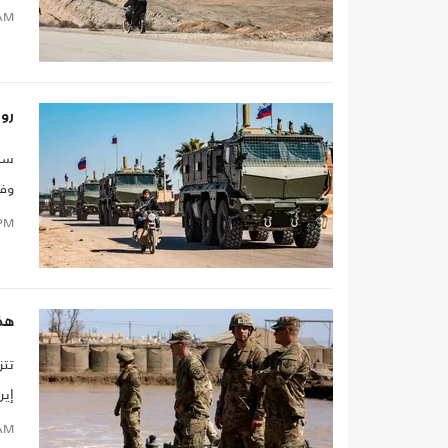
AM
رو
سحب
وفق
PM
هذه
تتز
إير
AM