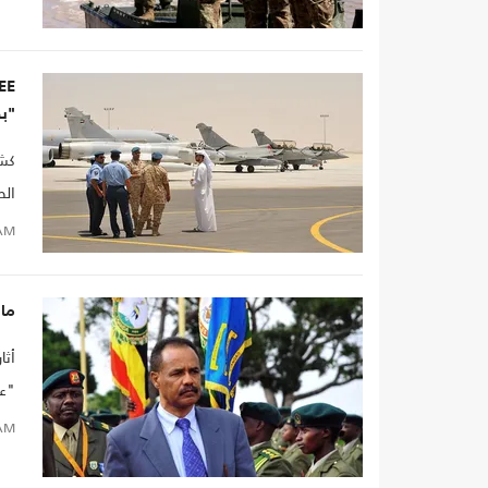
"ب
كشف
الص
AM
ما 
أثا
"عس
دوا
AM