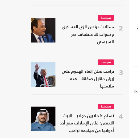
سياسة
2
ممثلات يرتدين الزي العسكري..
ودعوات للاصطفاف مع
السيسي
سياسة
3
ترامب يعلن إلغاء الهجوم على
إيران مقابل صفقة.. هذه
ملامحها
ي
سياسة
4
تسلم 5 ملايين دولار.. البيت
الأبيض: على الإمارات منع أحد
أدواتها من مهاجمة ترامب