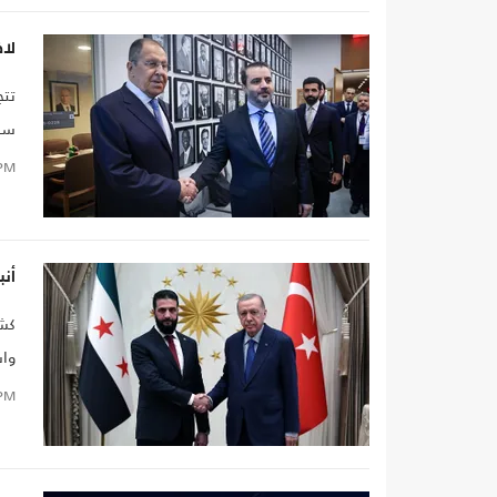
لاف
تتج
سع
وزي
PM
أنب
كشف
واس
الا
PM