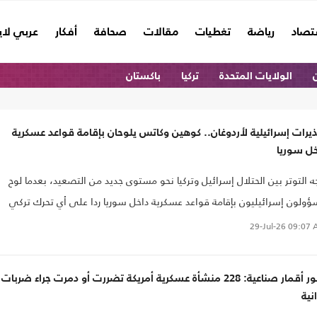
تصاد
رياضة
تغطيات
مقالات
صحافة
أفكار
عربي لا
ن
الولايات المتحدة
تركيا
باكستان
يرات إسرائيلية لأردوغان.. كوهين وكاتس يلوحان بإقامة قواعد عسكرية
خل سوريا
ه التوتر بين الحتلال إسرائيل وتركيا نحو مستوى جديد من التصعيد، بعدما لوح
ولون إسرائيليون بإقامة قواعد عسكرية داخل سوريا ردا على أي تحرك تركي
ثل.
29-Jul-26
09:07 
صور أقمار صناعية: 228 منشأة عسكرية أمريكة تضررت أو دمرت جراء ضربات
انية