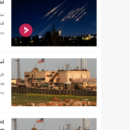
اعت
نشر
الص
أبي
PM
أم
ويت
PM
إع
سو