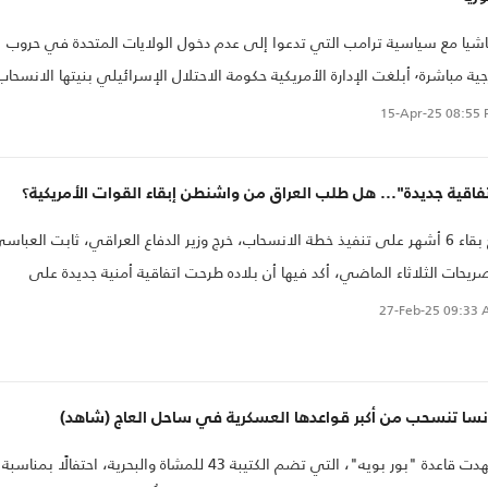
شيا مع سياسية ترامب التي تدعوا إلى عدم دخول الولايات المتحدة في حروب
خارجية مباشرة٬ أبلغت الإدارة الأمريكية حكومة الاحتلال الإسرائيلي بنيتها الانسحاب
 سوريا في غضون شهرين.
15-Apr-25
08:55 
فاقية جديدة"... هل طلب العراق من واشنطن إبقاء القوات الأمريكية؟
مع بقاء 6 أشهر على تنفيذ خطة الانسحاب، خرج وزير الدفاع العراقي، ثابت العباس
ريحات الثلاثاء الماضي، أكد فيها أن بلاده طرحت اتفاقية أمنية جديدة على
لايات المتحدة الأمريكية "تنص على شراكة أمنية مستدامة وتعاون استخباري"،
27-Feb-25
09:33 
دا أنها "لا تزال قيد الدراسة"..
نسا تنسحب من أكبر قواعدها العسكرية في ساحل العاج (شاهد)
شهدت قاعدة "بور بويه"، التي تضم الكتيبة 43 للمشاة والبحرية، احتفالًا بمناسبة