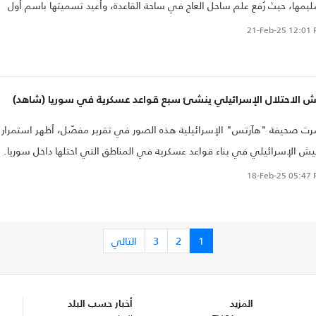
يمها، حيث رُفع علم ساحل العاج في ساحة القاعدة، وأُعيد تسميتها باسم أول
س أركان للجيش في ساحل العاج، توما داكين وتارا.
21-Feb-25
12:01 
ش الاحتلال الإسرائيلي ينشئ سبع قواعد عسكرية في سوريا (شاهد)
ت صحيفة "هآرتس" الإسرائيلية هذه الصور في تقرير مفصّل، أظهر استمرار
يش الإسرائيلي في بناء قواعد عسكرية في المناطق التي احتلها داخل سوريا.
18-Feb-25
05:47 
1
2
3
التالي
المزيد
أخبار حسب البلد