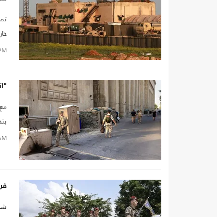
تما
من
PM
"ات
بتص
الو
AM
مؤك
فر