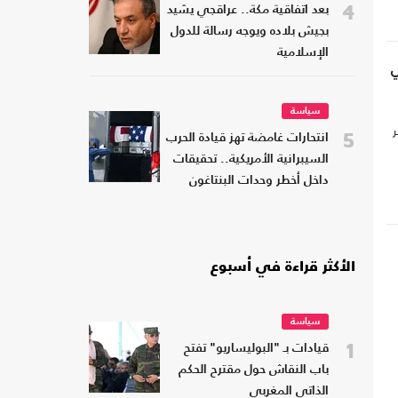
4
بعد اتفاقية مكة.. عراقجي يشيد
بجيش بلاده ويوجه رسالة للدول
الإسلامية
ي
سياسة
5
انتحارات غامضة تهز قيادة الحرب
السيبرانية الأمريكية.. تحقيقات
داخل أخطر وحدات البنتاغون
الأكثر قراءة في أسبوع
سياسة
1
قيادات بـ "البوليساريو" تفتح
باب النقاش حول مقترح الحكم
الذاتي المغربي