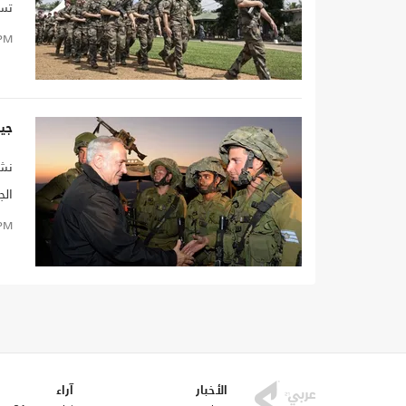
تسل
رئي
PM
جي
نشر
الج
PM
الأخبار
آراء