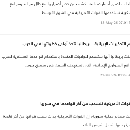
يلات لصور أقمار صناعية تكشف عن حجم أضرار واسع طال قواعد ومواقع
رية تستخدمها القوات الأمريكية في الشرق الأوسط.
18-May-26
07:01 
 التحذيرات الإيرانية.. بريطانيا تتخذ أولى خطواتها في الحرب
نت بريطانيا أنها ستسمح للولايات المتحدة باستخدام قواعدها العسكرية لضرب
قع الصواريخ الإيرانية، التي تستهدف السفن في مضيق هرمز.
21-Mar-26
01:06 
قوات الأمريكية تنسحب من آخر قواعدها في سوريا
ت مصادر محلية سورية، إن القوات الأمريكية بدأت سحب قواتها من آخر قاعدة
ركز فيها شمال شرقي البلاد.