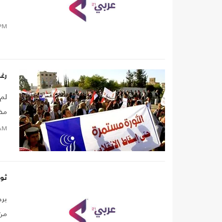
PM
رغم
لم 
الر
AM
العام
ثور
بره
من 