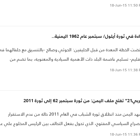
للرئيس السابق علي عبدالله صالح- على أن البلاد التي قامت فيها ثورة قبل نصف
18-Jun-15
11:50 
 بهدف "إنشاء جيش وطني قوي" لا جيش لها حتى الآن.
ة في ثورة أيلول/ سبتمبر عام 1962 اليمنية..
ضت الخطة المعدة من قبل الحليفين: الحوثي وصالح -بالتنسيق مع حلفائهما ف
قليم- تسليم عاصمة البلد ذات الأهمية السيادية والمعنوية، بما تضم من
سات مدنية وعسكرية واستخبارية من قبل الموالين للرئيس السابق صالح
18-Jun-15
11:38 
وثيين.
من: من ثورة سبتمبر 62 إلى ثورة 2011
يشهد اليمن منذ انطلاق ثورة الشباب في العام 2011 حالة من عدم الاستقرار
صراع السياسي المفتوح، الذي تحول بفعل التحالف بين الرئيس المخلوع علي عب
ه صالح وجماعة الحوثي إلى صراع عسكري لم يقتصر على الداخل اليمني..
18-Jun-15
11:36 