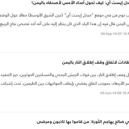
دل إيست آي: كيف تحول أعداء الأمس لأصدقاء باليمن؟
 توم فن في موقع "ميدل إيست آي" (عين الشرق الأوسط) مقالا حول الوضع
اليمن قال فيه إن هذا البلد الذي كان ينظر إليه على أنه أحد قصص نجاح الربيع
ربي تورطت حكومته في صراع مع الثوار الحوثيين مما جعل موقفها يبدو هشا.
04-Sep-14
07:16 
قادات لاتفاق وقف إطلاق النار باليمن
 وقف إطلاق النار، بين قوات الجيش اليمني والمسلحين الحوثيين، حيز التنفيذ،
 الأربعاء، بموجب اتفاق يقضي بإيقاف المواجهات بين الطرفين، تحت إشراف
ر الدفاع اليمني، ورئيس جهاز الأمن السياسي في البلاد.
05-Jun-14
09:10 
 صالح يهاجم الثورة: من قاموا بها كاذبون ومرضى