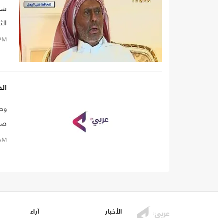
شن 
قام
PM
ال
وصل
صنع
الي
AM
الأخبار
آراء