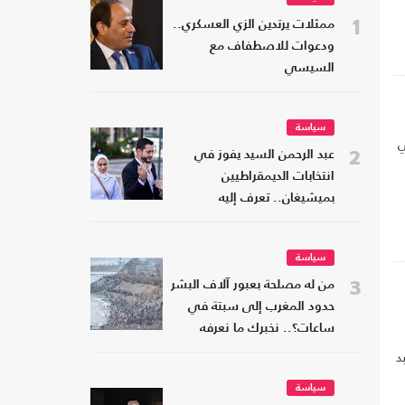
1
ممثلات يرتدين الزي العسكري..
ودعوات للاصطفاف مع
السيسي
سياسة
ي
2
عبد الرحمن السيد يفوز في
انتخابات الديمقراطيين
بميشيغان.. تعرف إليه
سياسة
3
من له مصلحة بعبور آلاف البشر
حدود المغرب إلى سبتة في
ساعات؟.. نخبرك ما نعرفه
د
سياسة