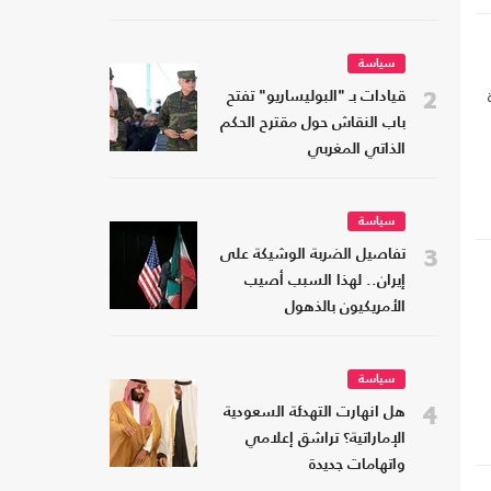
سياسة
2
قيادات بـ "البوليساريو" تفتح
باب النقاش حول مقترح الحكم
الذاتي المغربي
سياسة
3
تفاصيل الضربة الوشيكة على
إيران.. لهذا السبب أصيب
الأمريكيون بالذهول
سياسة
4
هل انهارت التهدئة السعودية
الإماراتية؟ تراشق إعلامي
واتهامات جديدة