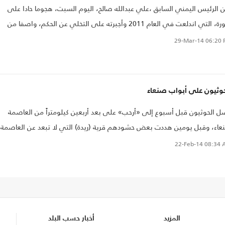
الرئيس اليمني السابق ،علي عبدالله صالح، اليوم السبت، هجوما حادا على
الثورة، التي اندلعت في العام 2011 وأجبرته على التخلي عن الحكم، واصفا من
وا بها بـ"الكاذبين والمرضى".
29-Mar-14
06:20 
حوثيون على أبواب صنعاء
 الحوثيون قبل أسبوع إلى «أرحب» على بعد أربعين كيلومتراً من العاصمة
اء، وقبل يومين هددت بعض حشودهم قرية (ريدة) التي لا تبعد عن العاصمة
منية صنعاء سوى اثني عشر كيلومتراً.
22-Feb-14
08:34 
المزيد
أخبار حسب البلد