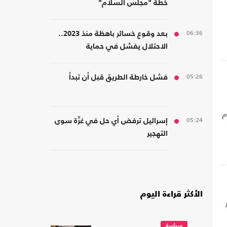
خطة "مجلس السلام"
06:36
بعد وقوع خسائر باهظة منذ 2023..
الاحتلال يفشل في حماية
مستوطنيه من خطر الصواريخ
05:26
فشل خارطة الطريق قبل أن تبدأ
 نظام
05:24
إسرائيل ترفض أي حل في غزّة سوى
ي
التهجير
الأكثر قراءة اليوم
سياسة