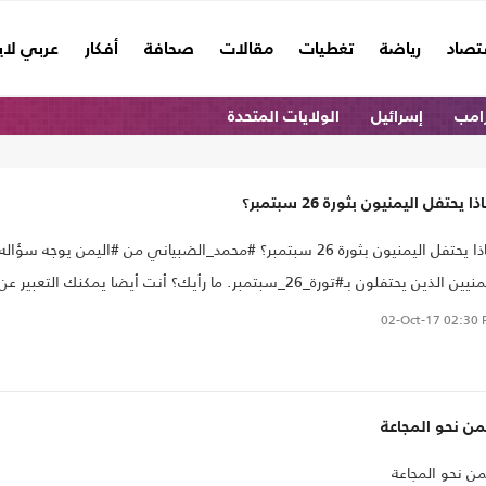
تصاد
رياضة
تغطيات
مقالات
صحافة
أفكار
عربي لا
امب
إسرائيل
الولايات المتحدة
ا يحتفل اليمنيون بثورة 26 سبتمبر؟
لماذا يحتفل اليمنيون بثورة 26 سبتمبر؟ #محمد_الضبياني من #اليمن يوجه سؤاله
لليمنيين الذين يحتفلون بـ#تورة_26_سبتمبر. ما رأيك؟ أنت أيضا يمكنك التعبير عن
ك في مواضيع مختلفة. سجل فيديو وأرسله إلينا على: #دون_بالفيديو مع
02-Oct-17
02:30 
tvblogs@arabi21.co
من نحو المجاعة
من نحو المجاعة