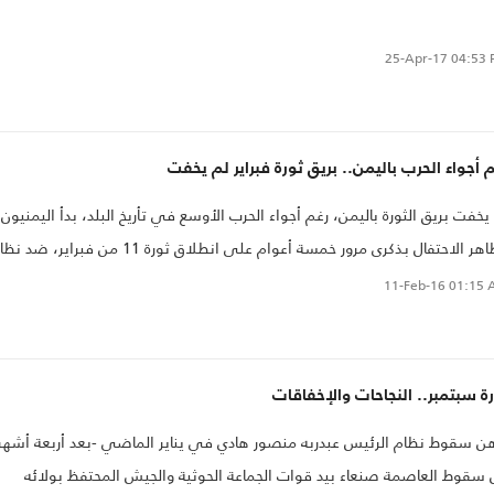
25-Apr-17
04:53 
 أجواء الحرب باليمن.. بريق ثورة فبراير لم يخفت
يخفت بريق الثورة باليمن، رغم أجواء الحرب الأوسع في تأريخ البلد، بدأ اليمنيون
مظاهر الاحتفال بذكرى مرور خمسة أعوام على انطلاق ثورة 11 من فبراير، ضد
ئيس المخلوع علي عبدالله صالح، وأجبرته على التنحي بعد أشهر من اندلاعها ف
11-Feb-16
01:15 
 2011.
ة سبتمبر.. النجاحات والإخفاقات
ن سقوط نظام الرئيس عبدربه منصور هادي في يناير الماضي -بعد أربعة أشهر
سقوط العاصمة صنعاء بيد قوات الجماعة الحوثية والجيش المحتفظ بولائه