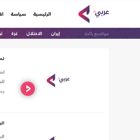
(current)
الرئيسية
سياسة
اق
مواضيع رائجة
إيران
الاحتلال
غزة
تر
لماذ
رأي
PM
m
#arabi21_tv
الي
الي