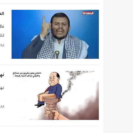
الح
قال
لكل
PM
نها
نها
AM