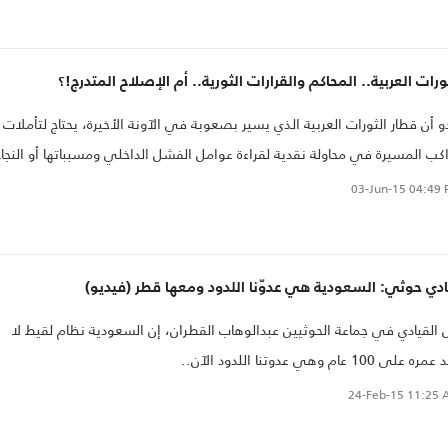
ورات العربية.. المحاكم والقرارات الثورية.. أم الإصلاح المتدرج!؟
و أن قطار الثورات العربية الذي يسير بصعوبة في الآونة الأخيرة، يحتاج لتأملات
كب المسيرة في محاولة نقدية لقراءة عوامل الفشل الداخلي ومسبباتها أو النجاح
ومقوماته، غير متن
03-Jun-15
04:49 
ن أن ينضب وأن شرارة التحرر من الظلم قد بدأت وإن كانت المسيرة يت
دي حوثي: السعودية هي عدوّنا اللدود ومعها قطر (فيديو)
 القيادي في جماعة الحوثيين عبدالوهاب القطران، إن السعودية نظام لقيط لا
ه على 100 عام وهي عدوتنا اللدود الآن..
24-Feb-15
11:25 