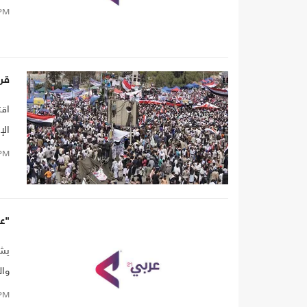
PM
قرن
قراء
اقت
الإ
مؤس
PM
للح
"عربي21" تفتح ملف الي
وال
الل
PM