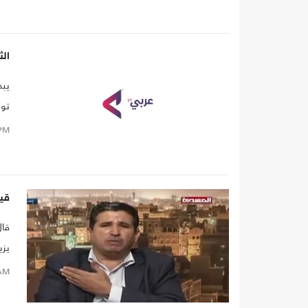
الث
يبد
توا
PM
يمك
قيا
قال
يزيد عمر
AM