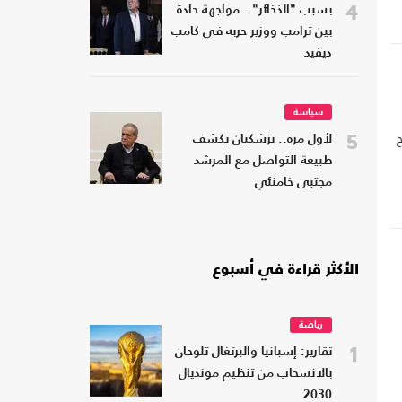
4
بسبب "الذخائر".. مواجهة حادة
بين ترامب ووزير حربه في كامب
ديفيد
سياسة
5
لأول مرة.. بزشكيان يكشف
اسين أن التغيير صيرورة تحتاج لوقت وأن ما حدث في ربيع 2011 لا
طبيعة التواصل مع المرشد
مجتبى خامنئي
الأكثر قراءة في أسبوع
رياضة
1
تقارير: إسبانيا والبرتغال تلوحان
بالانسحاب من تنظيم مونديال
2030