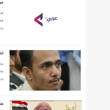
مي
كتب
في 
الع
PM
انت
دخل
عصر
وزي
AM
علي