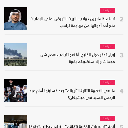
سياسة
2
تسلم 5 ملايين دولار.. البيت الأبيض: على الإمارات
منع أحد أدواتها من مهاجمة ترامب
سياسة
3
إيران تحذر دول الخليج: أقنعوا ترامب بعدم شن
هجمات وإلا سنضربكم بقوة
سياسة
4
ما هي الخطوة التالية لـ"أيباك" بعد خسارتها أمام عبد
الرحمن السيد في ميشيغان؟
سياسة
5
أزمة "تسريبات الذخيرة تتفاقم".. ترامب يطلب تحقيقا