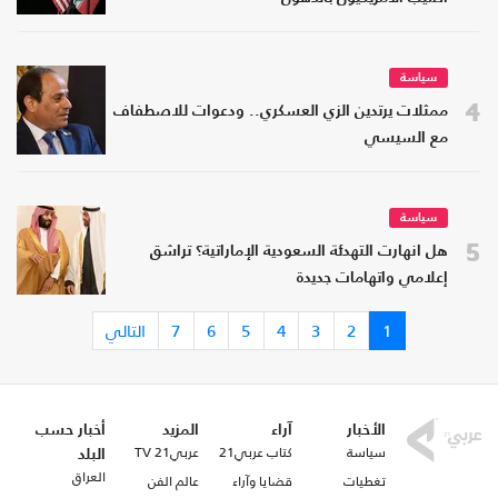
سياسة
4
ممثلات يرتدين الزي العسكري.. ودعوات للاصطفاف
مع السيسي
سياسة
5
هل انهارت التهدئة السعودية الإماراتية؟ تراشق
إعلامي واتهامات جديدة
1
2
3
4
5
6
7
التالي
الأخبار
آراء
المزيد
أخبار حسب
سياسة
كتاب عربي21
عربي21 TV
البلد
العراق
تغطيات
قضايا وآراء
عالم الفن