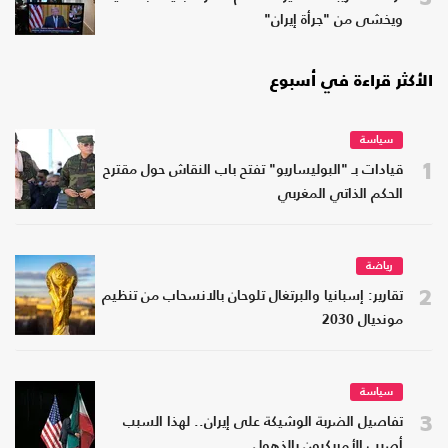
ويخشى من "جرأة إيران"
الأكثر قراءة في أسبوع
سياسة
1
قيادات بـ "البوليساريو" تفتح باب النقاش حول مقترح
الحكم الذاتي المغربي
رياضة
2
تقارير: إسبانيا والبرتغال تلوحان بالانسحاب من تنظيم
مونديال 2030
سياسة
3
تفاصيل الضربة الوشيكة على إيران.. لهذا السبب
أصيب الأمريكيون بالذهول