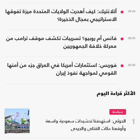
09:29
أتلانتيك: كيف أهدرت الولايات المتحدة ميزة تفوقها
الاستراتيجي بمجال الذخيرة؟
08:53
فانس أم روبيو؟ تسريبات تكشف موقف ترامب من
معركة خلافة الجمهوريين
08:30
فوربس: استثمارات أمريكا في العراق جزء من أمنها
القومي لمواجهة نفوذ إيران
الأكثر قراءة اليوم
سياسة
1
الحوثي: استهدفنا تحشيدات سعودية واسعة
وأوقعنا مئات القتلى والجرحى