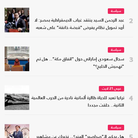
سياسة
2
عبد الرحمن السيد ينتقد غياب الديمقراطية بمصر: لا
أريد تمويل نظام يفرض "قبضة خانقة" على شعبه
سياسة
3
سجال سعودي إماراتي حول "اتفاق مكة".. هل تم
"تهميش الخليج؟"
عربي 21 لايت
4
تركيا تعيد للحياة طائرة ألمانية نادرة من الحرب العالمية
الثانية.. حلقت مجددا
سياسة
5
هل يحكم الـ"صراصير" الهند؟.. نخبرك عن مشاهير