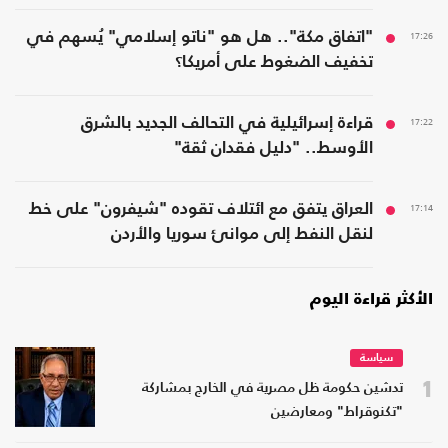
17:26
"اتفاق مكة".. هل هو "ناتو إسلامي" يُسهم في
تخفيف الضغوط على أمريكا؟
17:22
قراءة إسرائيلية في التحالف الجديد بالشرق
الأوسط.. "دليل فقدان ثقة"
17:14
العراق يتفق مع ائتلاف تقوده "شيفرون" على خط
لنقل النفط إلى موانئ سوريا والأردن
الأكثر قراءة اليوم
سياسة
1
تدشين حكومة ظل مصرية في الخارج بمشاركة
"تكنوقراط" ومعارضين