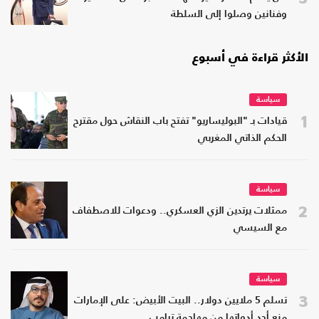
وفنانين وصلوا إلى السلطة
الأكثر قراءة في أسبوع
سياسة
1
قيادات بـ "البوليساريو" تفتح باب النقاش حول مقترح
الحكم الذاتي المغربي
سياسة
2
ممثلات يرتدين الزي العسكري.. ودعوات للاصطفاف
مع السيسي
سياسة
3
تسلم 5 ملايين دولار.. البيت الأبيض: على الإمارات
منع أحد أدواتها من مهاجمة ترامب