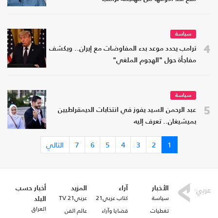
سياسة
4
ترامب يحدد موعد بدء المفاوضات مع إيران.. ويكشف
مفاجأة حول "الهجوم الملغي"
سياسة
5
عبد الرحمن السيد يفوز في انتخابات الديمقراطيين
بميشيغان.. تعرف إليه
1
2
3
4
5
6
7
التالي
الأخبار
آراء
المزيد
أخبار حسب
سياسة
كتاب عربي21
عربي21 TV
البلد
العراق
تغطيات
قضايا وآراء
عالم الفن