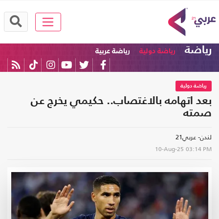
رياضة
رياضة دولية
رياضة عربية
رياضة دولية
بعد اتهامه بالاغتصاب.. حكيمي يخرج عن
صمته
لندن- عربي21
10-Aug-25
03:14 PM