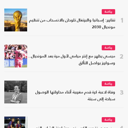
رياضة
1
تقارير: إسبانيا والبرتغال تلوحان بالانسحاب من تنظيم
مونديال 2030
رياضة
2
ميسي يظهر مع إنتر ميامي لأول مرة بعد المونديال..
وسواريز يواصل التألق
رياضة
3
وفاة لاعبة كرة قدم مغربية أثناء محاولتها الوصول
سباحة إلى سبتة
رياضة