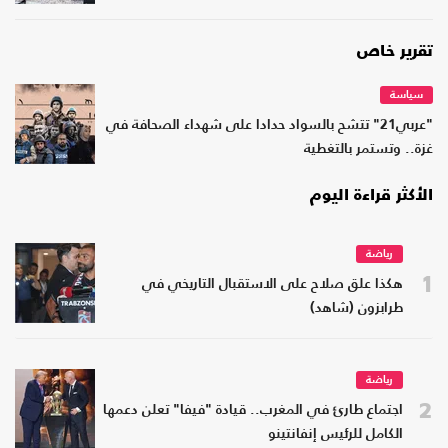
تقرير خاص
سياسة
"عربي21" تتشح بالسواد حدادا على شهداء الصحافة في
غزة.. وتستمر بالتغطية
الأكثر قراءة اليوم
رياضة
1
هكذا علق صلاح على الاستقبال التاريخي في
طرابزون (شاهد)
رياضة
2
اجتماع طارئ في المغرب.. قيادة "فيفا" تعلن دعمها
الكامل للرئيس إنفانتينو