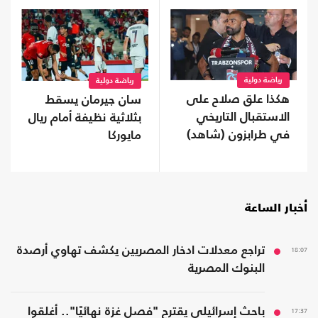
رياضة دولية
رياضة دولية
هكذا علق صلاح على
سان جيرمان يسقط
الاستقبال التاريخي
بثلاثية نظيفة أمام ريال
في طرابزون (شاهد)
مايوركا
أخبار الساعة
18:07
تراجع معدلات ادخار المصريين يكشف تهاوي أرصدة
البنوك المصرية
17:37
باحث إسرائيلي يقترح "فصل غزة نهائيًا".. أغلقوا