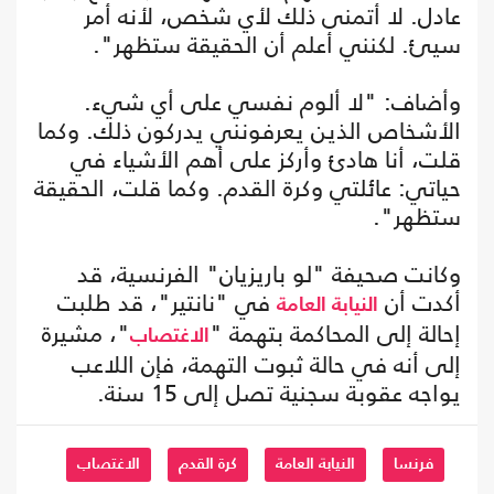
عادل. لا أتمنى ذلك لأي شخص، لأنه أمر
سيئ. لكنني أعلم أن الحقيقة ستظهر".
وأضاف: "لا ألوم نفسي على أي شيء.
الأشخاص الذين يعرفونني يدركون ذلك. وكما
قلت، أنا هادئ وأركز على أهم الأشياء في
حياتي: عائلتي وكرة القدم. وكما قلت، الحقيقة
ستظهر".
وكانت صحيفة "لو باريزيان" الفرنسية، قد
أكدت أن
في "نانتير"، قد طلبت
النيابة العامة
إحالة إلى المحاكمة بتهمة "
"، مشيرة
الاغتصاب
إلى أنه في حالة ثبوت التهمة، فإن اللاعب
يواجه عقوبة سجنية تصل إلى 15 سنة.
فرنسا
النيابة العامة
كرة القدم
الاغتصاب