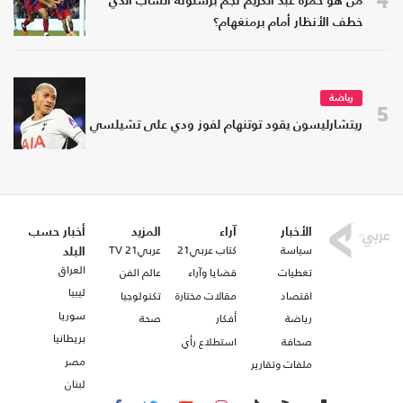
4
من هو حمزة عبد الكريم نجم برشلونة الشاب الذي
خطف الأنظار أمام برمنغهام؟
رياضة
5
ريتشارليسون يقود توتنهام لفوز ودي على تشيلسي
الأخبار
آراء
المزيد
أخبار حسب
سياسة
كتاب عربي21
عربي21 TV
البلد
العراق
تغطيات
قضايا وآراء
عالم الفن
ليبيا
اقتصاد
مقالات مختارة
تكنولوجيا
سوريا
رياضة
أفكار
صحة
بريطانيا
صحافة
استطلاع رأي
مصر
ملفات وتقارير
لبنان