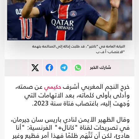
النيابة العامة في "نانتير"، قد طلبت إحالة إلى المحاكمة بتهمة
"الاغتصاب- أ ف ب
شارك الخبر
خرج النجم المغربي أشرف
عن صمته،
حكيمي
وأدلى بأولى كلماته، بعد الاتهامات التي
وُجهت إليه، باغتصاب فتاة سنة 2023.
وقال الظهير الأيمن لنادي باريس سان جيرمان،
في تصريحات لقناة "كانال+" الفرنسية: "أنا
هادئ، لكن أن تُتَّهَم ظلمًا فهذا أمر فظيع وغير