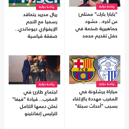
رياضة دولية
رياضة دولية
"بابارا بارك" ممتلئ
ريال مدريد يتعاقد
عن آخره.. حشود
رسميا مع النجم
جماهيرية ضخمة في
الإيفواري ديوماندي..
حفل تقديم محمد
صفقة قياسية
صلاح (شاهد)
رياضة دولية
رياضة دولية
مباراة برشلونة في
اجتماع طارئ في
المغرب مهددة بالإلغاء
المغرب.. قيادة "فيفا"
بسبب "أحداث سبتة"
تعلن دعمها الكامل
للرئيس إنفانتينو