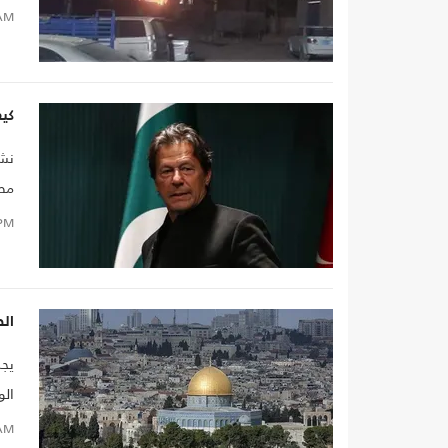
AM
كيف
نشر
مصو
PM
ال
يجب
الو
عمل
AM