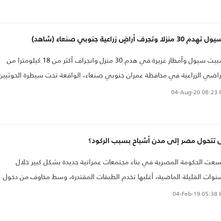
صهيوني..
م 30 منزلا وتجرف أراضٍ زراعية جنوبي صنعاء (شاهد)
تسببت سيول وأمطار غزيرة في هدم 30 منزل وانجراف أكثر من 18 كيلومترا من
راضي الزراعية في محافظة عمران جنوبي صنعاء، الواقعة تحت سيطرة الحوثيين
ذ ست سنوات.
04-Aug-20
08:23 
 تتحول مصر إلى مدن أشباح بسبب الركود؟
عت الحكومة المصرية في بناء مجتمعات عمرانية جديدة بشكل كبير خلال
نوات القليلة الماضية، أغلبها تخدم الطبقات المقتدرة، وسط مخاوف من دخول
طاع العقاري الذي يعاني من الركود في حالة كساد؛ بسبب زيادة المعروض وارتفاع
04-Feb-19
05:38 
سعار في آن واحد.