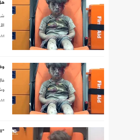
هل
شنّ
الأحد
AM
وف
قال
وشا
جوي
AM
أصي
"ا