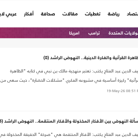
تصاد
رياضة
تغطيات
مقالات
صحافة
أفكار
عربي لا
ولايات المتحدة
ترامب
امريكا
اهرة القرآنية والفكرة الدينية.. النهوض الراشد (8)
 الدين عبد الفتاح يكتب: تعتبر منهجية مالك بن نبي في كتابه "الظاهرة
رآنية" ركيزة أساسية في مشروعه الفكري "مشكلات الحضارة"، حيث سعى من
لها إلى تقديم حلول علمية وعقلانية لأزمة الفكر الإسلامي الحديث على طريق
19-May-26
08:51 
هوض الحضاري. ويمكن إجمال هذه المنهجية وعلاقتها بمشكلات الحضارة المنهجي
حليلية الموضوعية القائمة على دراسة الظواهر، وطرق التحليل النفسي؛ إذ تميز
 المنهج بإرساء العقيدة عن طريق العقل والإيمان معا إذ لم يكتفِ ابن نبي
لة النهوض بين الأفكار المخذولة والأفكار المنتقمة.. النهوض الراشد (5)
تسليم الوجداني، بل سعى لإيجاد أسس ثابتة وعقلية للإيمان بالمصدر الإلهي
 الدين عبد الفتاح يكتب: الأفكار المنتقمة هي "صرخة" الحقيقة المخذولة في
رآن