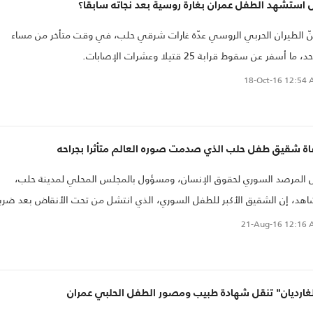
 استشهد الطفل عمران بغارة روسية بعد نجاته سابقا؟
 الطيران الحربي الروسي عدّة غارات شرقي حلب، في وقت متأخر من مساء
، ما أسفر عن سقوط قرابة 25 قتيلا وعشرات الإصابات.
18-Oct-16
12:54 
اة شقيق طفل حلب الذي صدمت صوره العالم متأثرا بجراحه
 المرصد السوري لحقوق الإنسان، ومسؤول بالمجلس المحلي لمدينة حلب،
هد، إن الشقيق الأكبر للطفل السوري، الذي انتشل من تحت الأنقاض بعد ضرب
ة في حلب، وأصابت صوره العالم بصدمة، توفي في المدينة متأثرا بجراحه الت
21-Aug-16
12:16 
ب بها في الحادث ذاته.
لغارديان" تنقل شهادة طبيب ومصور الطفل الحلبي عمران