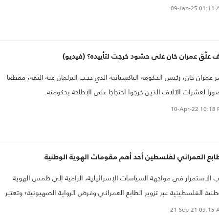
09-Jan-25
01:11 
 علّق عمران خان على حشود خرجت لتأييده؟ (فيديو)
 عمران خان، رئيس الحكومة الباكستانية الذي حجب البرلمان عنه الثقة، مقطعا
را لعشرات الآلاف الذين خرجوا احتجاجا على الإطاحة بحكومته.
10-Apr-22
10:18 
طابع العمراني لفلسطين أحد أهم مقومات الهوية الوطنية
 الاستمرار في مواجهة السياسات الإسرائيلية، الرامية إلى طمس الهوية
طنية الفلسطينية عبر تزوير الطابع العمراني وفرض الرواية الصهيونية؛ وتعتبر
ية الحفاظ على الهوية أولوية وطنية في إطار صراع مفتوح مع دولة الاحتلال
21-Sep-21
09:15 