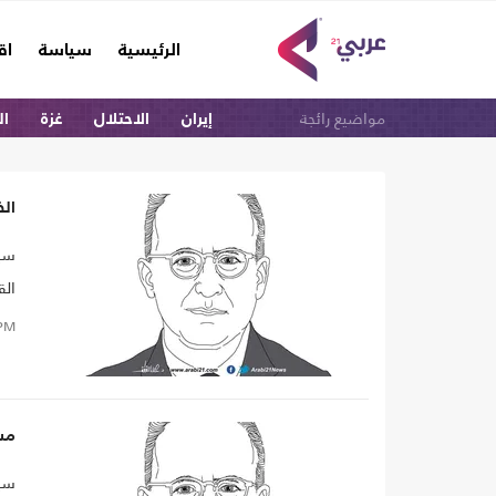
(current)
الرئيسية
سياسة
اق
مواضيع رائجة
إيران
الاحتلال
غزة
ال
الظ
سيف
الق
خلا
PM
الن
الت
هذا
مسأ
بال
سيف
للق