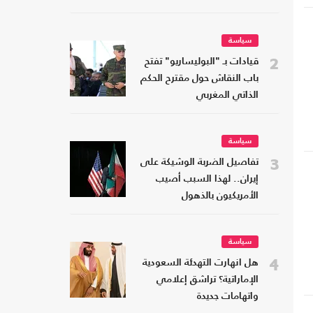
سياسة
2
قيادات بـ "البوليساريو" تفتح
باب النقاش حول مقترح الحكم
الذاتي المغربي
سياسة
3
تفاصيل الضربة الوشيكة على
إيران.. لهذا السبب أصيب
الأمريكيون بالذهول
سياسة
4
هل انهارت التهدئة السعودية
الإماراتية؟ تراشق إعلامي
واتهامات جديدة