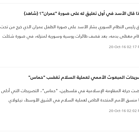
ذا قال الأسد في أول تعليق له على صورة "عمران"؟ (شاهد)
 رئيس النظام السوري بشار الأسد على صورة الطفل عمران الذي خرج من تحت
كام مغطى بدمه، بعد قصف طائرات روسية وسورية لمنزله، في صورة شكلت
ة كبيرة للرأي العام العالمي.
20-Oct-16
02:17 
ريحات المبعوث الأممي لعملية السلام تغضب "حماس"
ت حركة المقاومة الإسلامية في فلسطين، "حماس"، التصريحات التي أدلى
 منسق الأمم المتحدة الخاص لعملية السلام في الشرق الأوسط، نيكولاي
ادينوف، التي اعتبر فيها أن "حفر الأنفاق، وتهريب المواد العسكرية، أعمال غير
20-Oct-16
02:02 
ؤولة".