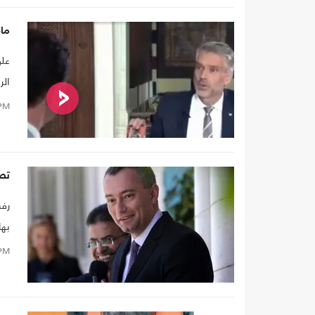
ما
علق
الر
صدم
PM
تص
رفض
بها
ميل
PM
مس