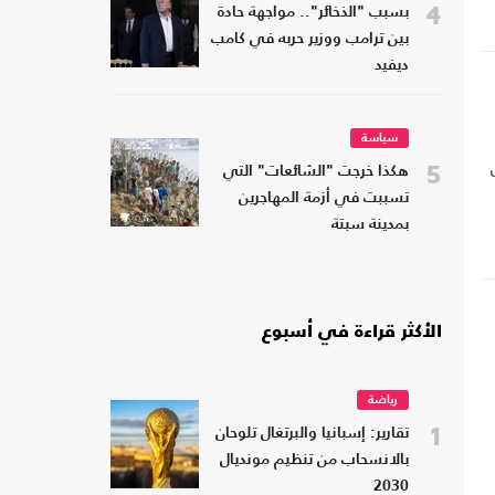
4
بسبب "الذخائر".. مواجهة حادة
بين ترامب ووزير حربه في كامب
ديفيد
سياسة
5
هكذا خرجت "الشائعات" التي
تسببت في أزمة المهاجرين
بمدينة سبتة
الأكثر قراءة في أسبوع
رياضة
1
تقارير: إسبانيا والبرتغال تلوحان
بالانسحاب من تنظيم مونديال
2030