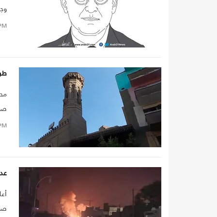
وجه
وال
PM
طري
محم
صغي
إلى
PM
كل 
عد
أعل
صنع