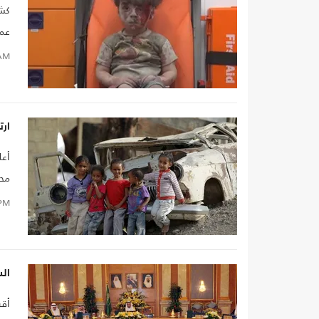
كشف
عم
AM
ارت
أعل
محا
الم
PM
السعود
أقر