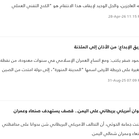
 العاجزين، والحل الوحيد لإيقاف هذا الانتقام هو "الكدح التقني العملي
ميداني التطبيقي" الذي يعيد للفكرة وقارها عبر تجسيدها في "التراب"
28-Apr-26
11:15 
ق الإبداع: من الأذان إلى المئذنة
ود صقر يكتب: ومع اتساع العمران الإسلامي في سنوات معدودة، من نقطة
رة على خريطة الأرض اسمها "المدينة المنورة"، إلى دولة امتدت من الصين
 إسبانيا، ومع تعدد الثقافات الداخلة في الإسلام، واحترام الإسلام لخصوصية
31-Aug-25
07:09 
ثقافة في إطار ثوابت الدين، تنوَّع الإبداع العمراني
وان أمريكي بريطاني على اليمن.. قصف يستهدف صنعاء وعمران
نت جماعة الحوثي، أن التحالف الأمريكي البريطاني شن عدوانا على محافظتي
اء وعمران شمالي اليمن.