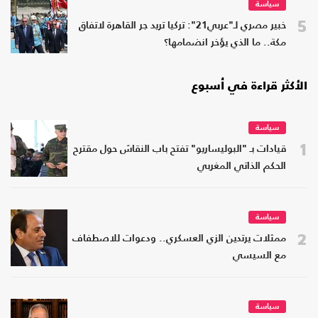
سياسة
5
خبير مصري لـ"عربي21": تركيا تريد جر القاهرة لاتفاق
مكة.. ما الذي يؤخر انضمامها؟
الأكثر قراءة في أسبوع
سياسة
1
قيادات بـ "البوليساريو" تفتح باب النقاش حول مقترح
الحكم الذاتي المغربي
سياسة
2
ممثلات يرتدين الزي العسكري.. ودعوات للاصطفاف
مع السيسي
سياسة