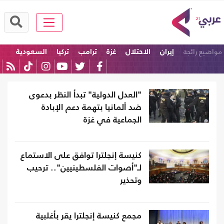
مواضيع رائجة
إيران
الاحتلال
غزة
ترامب
تركيا
السعودية
"العدل الدولية" تبدأ النظر بدعوى
ضد ألمانيا بتهمة دعم الإبادة
الجماعية في غزة
كنيسة إنجلترا توافق على الاستماع
لـ"أصوات الفلسطينيين".. ترحيب
وتحذير
مجمع كنيسة إنجلترا يقر بأغلبية