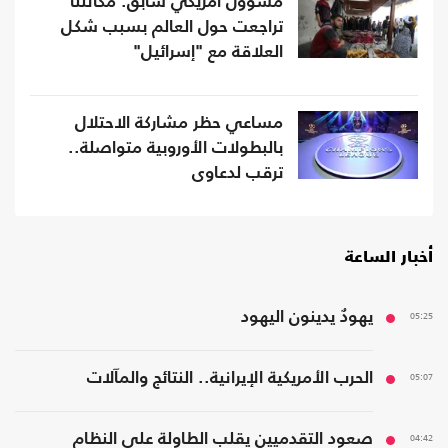
مسؤول أمريكي سابق: مكانتنا
تراجعت حول العالم بسبب شكل
العلاقة مع "إسرائيل"
مساعي حظر مشاركة الاحتلال
بالبطولات الأوروبية متواصلة..
ترقب لدعاوى
أخبار الساعة
05:25
يهودٌ يدينون اليهود
05:07
الحرب الأمريكية الإيرانية.. النتائج والمآلات
04:42
صعود التقدميين يقلب الطاولة على النظام