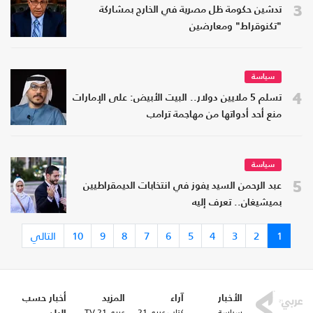
3
تدشين حكومة ظل مصرية في الخارج بمشاركة
"تكنوقراط" ومعارضين
سياسة
4
تسلم 5 ملايين دولار.. البيت الأبيض: على الإمارات
منع أحد أدواتها من مهاجمة ترامب
سياسة
5
عبد الرحمن السيد يفوز في انتخابات الديمقراطيين
بميشيغان.. تعرف إليه
1
2
3
4
5
6
7
8
9
10
التالي
الأخبار
آراء
المزيد
أخبار حسب
سياسة
كتاب عربي21
عربي21 TV