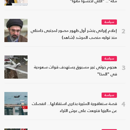
مكة".. "اللي اختشوا ماتوا"
سياسة
2
إعلام إيراني ينشر أول ظهور مصور لمجتبى خامنئي
منذ توليه منصب المرشد (شاهد)
سياسة
3
هجوم حوثي غير مسبوق يستهدف قوات سعودية
في "المخا"
سياسة
4
قصة سنغافورة المثيرة بذكرى استقلالها.. انفصلت
عن ماليزيا فتربعت على عرش الثراء