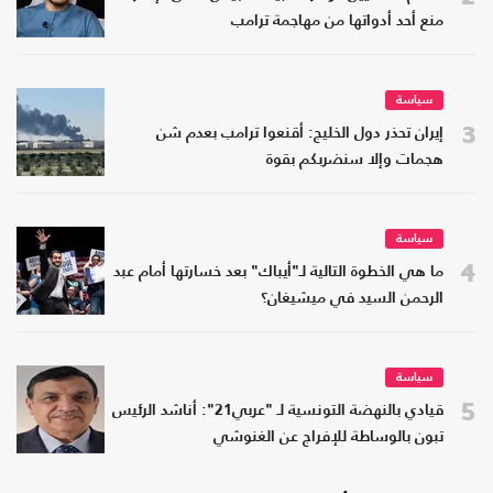
منع أحد أدواتها من مهاجمة ترامب
سياسة
3
إيران تحذر دول الخليج: أقنعوا ترامب بعدم شن
هجمات وإلا سنضربكم بقوة
سياسة
4
ما هي الخطوة التالية لـ"أيباك" بعد خسارتها أمام عبد
الرحمن السيد في ميشيغان؟
سياسة
5
قيادي بالنهضة التونسية لـ "عربي21": أناشد الرئيس
تبون بالوساطة للإفراج عن الغنوشي