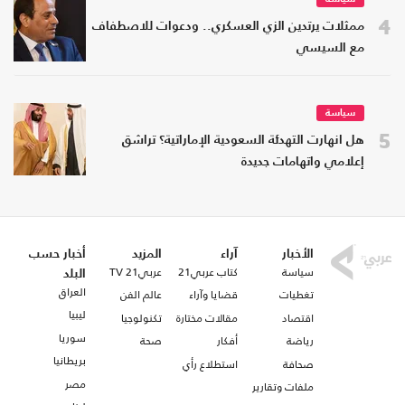
4
ممثلات يرتدين الزي العسكري.. ودعوات للاصطفاف
مع السيسي
سياسة
5
هل انهارت التهدئة السعودية الإماراتية؟ تراشق
إعلامي واتهامات جديدة
الأخبار
آراء
المزيد
أخبار حسب
سياسة
كتاب عربي21
عربي21 TV
البلد
العراق
تغطيات
قضايا وآراء
عالم الفن
ليبيا
اقتصاد
مقالات مختارة
تكنولوجيا
سوريا
رياضة
أفكار
صحة
بريطانيا
صحافة
استطلاع رأي
مصر
ملفات وتقارير