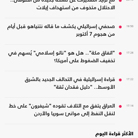
مع تزايد التقديرات عن نسخة جديدة من الطوفان..
الاحتلال متخوف من استهداف إيلات
19:58
صحفي إسرائيلي يكشف ما قاله نتنياهو قبل أيام
من هجوم 7 أكتوبر
17:26
"اتفاق مكة".. هل هو "ناتو إسلامي" يُسهم في
تخفيف الضغوط على أمريكا؟
17:22
قراءة إسرائيلية في التحالف الجديد بالشرق
الأوسط.. "دليل فقدان ثقة"
17:14
العراق يتفق مع ائتلاف تقوده "شيفرون" على خط
لنقل النفط إلى موانئ سوريا والأردن
الأكثر قراءة اليوم