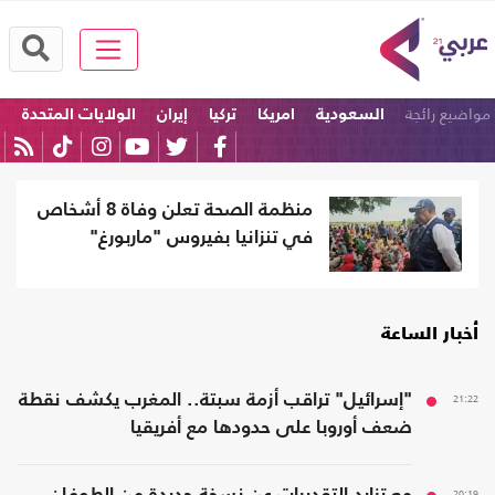
مواضيع رائجة
السعودية
امريكا
تركيا
إيران
الولايات المتحدة
ترامب
منظمة الصحة تعلن وفاة 8 أشخاص
في تنزانيا بفيروس "ماربورغ"
أخبار الساعة
21:22
"إسرائيل" تراقب أزمة سبتة.. المغرب يكشف نقطة
ضعف أوروبا على حدودها مع أفريقيا
20:19