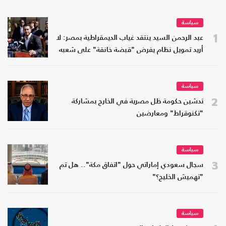
سياسة
1
عبد الرحمن السيد ينتقد غياب الديمقراطية بمصر: لا
أريد تمويل نظام يفرض "قبضة خانقة" على شعبه
سياسة
2
تدشين حكومة ظل مصرية في الخارج بمشاركة
"تكنوقراط" ومعارضين
سياسة
3
سجال سعودي إماراتي حول "اتفاق مكة".. هل تم
"تهميش الخليج؟"
سياسة