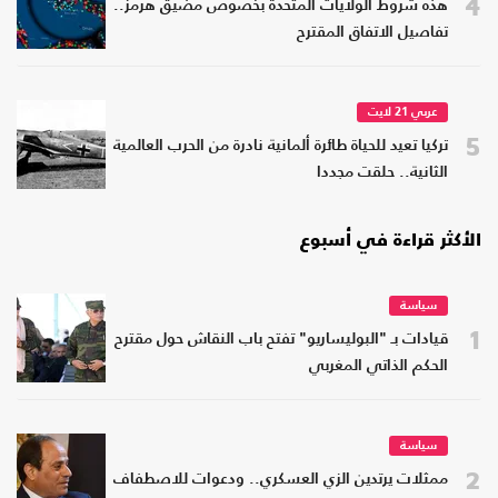
4
هذه شروط الولايات المتحدة بخصوص مضيق هرمز..
تفاصيل الاتفاق المقترح
عربي 21 لايت
5
تركيا تعيد للحياة طائرة ألمانية نادرة من الحرب العالمية
الثانية.. حلقت مجددا
الأكثر قراءة في أسبوع
سياسة
1
قيادات بـ "البوليساريو" تفتح باب النقاش حول مقترح
الحكم الذاتي المغربي
سياسة
2
ممثلات يرتدين الزي العسكري.. ودعوات للاصطفاف