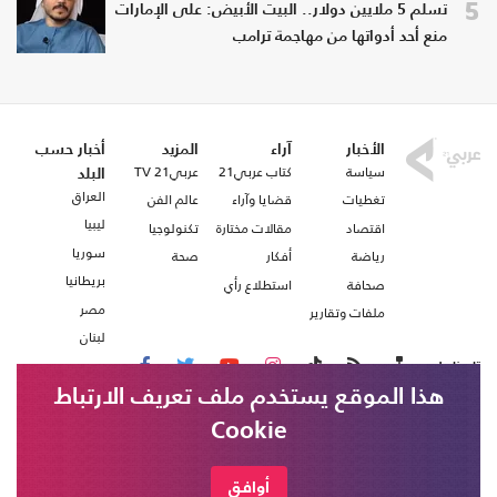
5
تسلم 5 ملايين دولار.. البيت الأبيض: على الإمارات
منع أحد أدواتها من مهاجمة ترامب
الأخبار
آراء
المزيد
أخبار حسب
سياسة
كتاب عربي21
عربي21 TV
البلد
العراق
تغطيات
قضايا وآراء
عالم الفن
ليبيا
اقتصاد
مقالات مختارة
تكنولوجيا
سوريا
رياضة
أفكار
صحة
بريطانيا
صحافة
استطلاع رأي
مصر
ملفات وتقارير
لبنان
تابعنا على
هذا الموقع يستخدم ملف تعريف الارتباط
Cookie
من نحن
اتصل بنا
شروط الاستخدام
أوافق