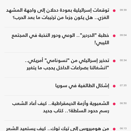
09:39
توقعات إسرائيلية بعودة دحلان إلى واجهة المشهد
الغزي.. هل يكون جزءا من ترتيبات ما بعد الحرب؟
09:04
خطبة "الدردير".. الوعي ودور النخبة في المجتمع
الليبي!
08:34
تحذير إسرائيلي من "تسونامي" أمريكي..
"انشغالنا بصراعات الداخل يحجب ما يتغير
بواشنطن"
07:35
إشكال الطائفية في سوريا
06:50
الشعبوية وأزمة الديمقراطية.. كيف أعاد الشعب
رسم حدود السلطة؟.. كتاب جديد
06:13
من هوميروس إلى تيك توك.. كيف يستعيد الشعر