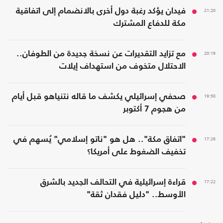
21:20
فيدان يؤكد رغبة دول أخرى بالانضمام إلى اتفاقية
مكة للدفاع المشترك
20:19
مع تزايد التقديرات عن نسخة جديدة من الطوفان..
الاحتلال متخوف من استهداف إيلات
19:58
صحفي إسرائيلي يكشف ما قاله نتنياهو قبل أيام
من هجوم 7 أكتوبر
17:26
"اتفاق مكة".. هل هو "ناتو إسلامي" يُسهم في
تخفيف الضغوط على أمريكا؟
17:22
قراءة إسرائيلية في التحالف الجديد بالشرق
الأوسط.. "دليل فقدان ثقة"