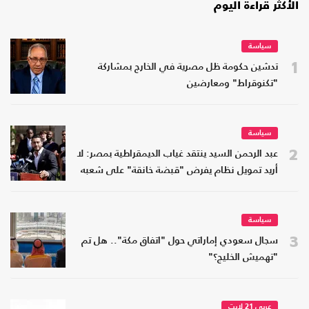
الأكثر قراءة اليوم
سياسة
1
تدشين حكومة ظل مصرية في الخارج بمشاركة
"تكنوقراط" ومعارضين
سياسة
2
عبد الرحمن السيد ينتقد غياب الديمقراطية بمصر: لا
أريد تمويل نظام يفرض "قبضة خانقة" على شعبه
سياسة
3
سجال سعودي إماراتي حول "اتفاق مكة".. هل تم
"تهميش الخليج؟"
عربي 21 لايت