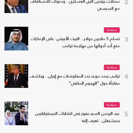
2
ممثلات يرتدين الزي العسكري.. ودعوات للاصطفاف
مع السيسي
سياسة
3
تسلم 5 ملايين دولار.. البيت الأبيض: على الإمارات
منع أحد أدواتها من مهاجمة ترامب
سياسة
4
ترامب يحدد موعد بدء المفاوضات مع إيران.. ويكشف
مفاجأة حول "الهجوم الملغي"
سياسة
5
عبد الرحمن السيد يفوز في انتخابات الديمقراطيين
بميشيغان.. تعرف إليه