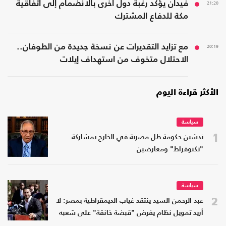
21:20
فيدان يؤكد رغبة دول أخرى بالانضمام إلى اتفاقية
مكة للدفاع المشترك
20:19
مع تزايد التقديرات عن نسخة جديدة من الطوفان..
الاحتلال متخوف من استهداف إيلات
الأكثر قراءة اليوم
سياسة
1
تدشين حكومة ظل مصرية في الخارج بمشاركة
"تكنوقراط" ومعارضين
سياسة
2
عبد الرحمن السيد ينتقد غياب الديمقراطية بمصر: لا
أريد تمويل نظام يفرض "قبضة خانقة" على شعبه