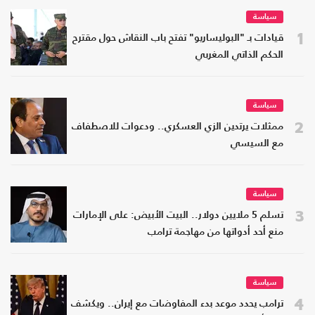
سياسة
1
قيادات بـ "البوليساريو" تفتح باب النقاش حول مقترح
الحكم الذاتي المغربي
سياسة
2
ممثلات يرتدين الزي العسكري.. ودعوات للاصطفاف
مع السيسي
سياسة
3
تسلم 5 ملايين دولار.. البيت الأبيض: على الإمارات
منع أحد أدواتها من مهاجمة ترامب
سياسة
4
ترامب يحدد موعد بدء المفاوضات مع إيران.. ويكشف