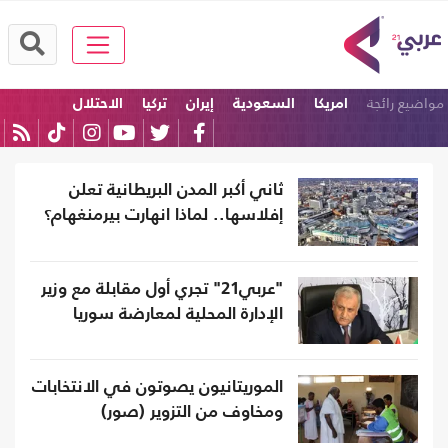
مواضيع رائجة
امريكا
السعودية
إيران
تركيا
الاحتلال
كرة القدم
ثاني أكبر المدن البريطانية تعلن
إفلاسها.. لماذا انهارت بيرمنغهام؟
"عربي21" تجري أول مقابلة مع وزير
الإدارة المحلية لمعارضة سوريا
الموريتانيون يصوتون في الانتخابات
ومخاوف من التزوير (صور)