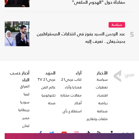
مفاجأة حول "الهجوم الملغي"
سياسة
5
عبد الرحمن السيد يفوز في انتخابات الديمقراطيين
بميشيغان.. تعرف إليه
الأخبار
آراء
المزيد
أخبار حسب
سياسة
كتاب عربي21
عربي21 TV
البلد
العراق
تغطيات
قضايا وآراء
عالم الفن
ليبيا
اقتصاد
مقالات مختارة
تكنولوجيا
سوريا
رياضة
أفكار
صحة
بريطانيا
صحافة
استطلاع رأي
مصر
ملفات وتقارير
لبنان
تابعنا على