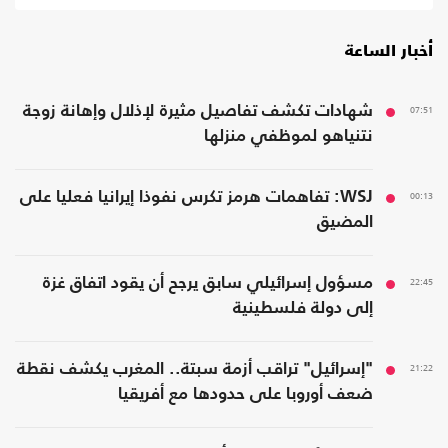
أخبار الساعة
07:51
شهادات تكشف تفاصيل مثيرة لإذلال وإهانة زوجة
نتنياهو لموظفي منزلها
00:13
WSJ: تفاهمات هرمز تكرس نفوذا إيرانيا فعليا على
المضيق
22:45
مسؤول إسرائيلي سابق يرجح أن يقود اتفاق غزة
إلى دولة فلسطينية
21:22
"إسرائيل" تراقب أزمة سبتة.. المغرب يكشف نقطة
ضعف أوروبا على حدودها مع أفريقيا